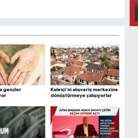
a gençler
Kaleiçi'ni alışveriş merkezine
yor
dönüştürmeye çalışıyorlar