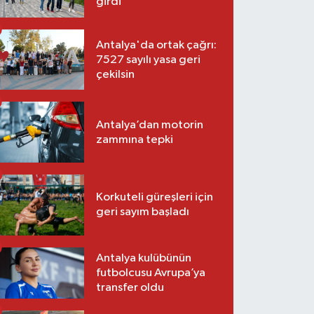
girdi
Antalya'da ortak çağrı:
7527 sayılı yasa geri
çekilsin
Antalya’dan motorin
zammına tepki
Korkuteli güreşleri için
geri sayım başladı
Antalya kulübünün
futbolcusu Avrupa’ya
transfer oldu