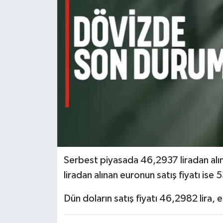
DÜNYA
EĞİTİM
TURİZM
RÖPORTAJ
VİDEO HABERLER
YAZARLAR
Serbest piyasada 46,2937 liradan alın
RESMİ İLAN
liradan alınan euronun satış fiyatı ise 
MAGAZİN
Dün doların satış fiyatı 46,2982 lira, 