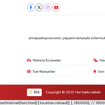
antalyaeksprescomtr, yepyeni temasıyla sizleri bulu
Nöbetçi Eczaneler
Ha
Tüm Manşetler
Son 
RSS
Copyright © 2023. Her hakkı saklıdır.
setInterval(function() { location.reload(); }, 180000); // 180