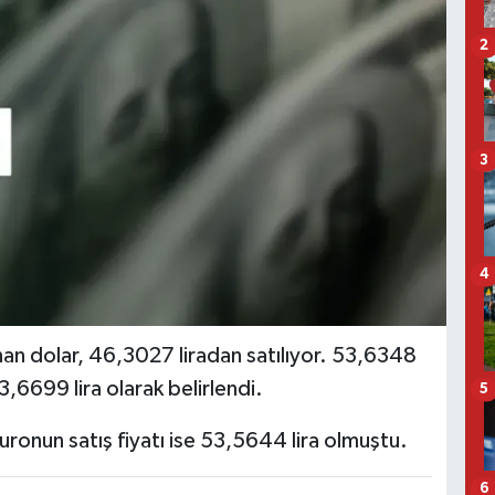
2
3
4
an dolar, 46,3027 liradan satılıyor. 53,6348
53,6699 lira olarak belirlendi.
5
euronun satış fiyatı ise 53,5644 lira olmuştu.
6