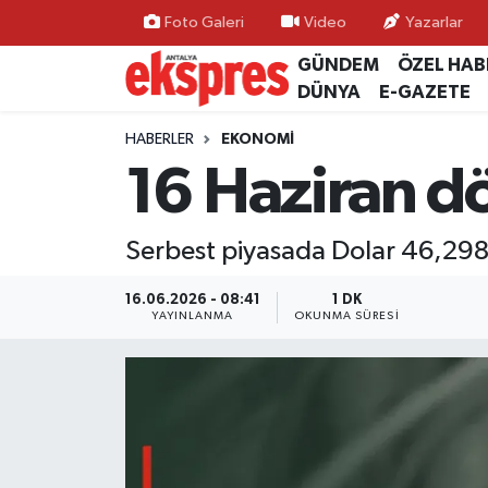
Foto Galeri
Video
Yazarlar
GÜNDEM
ÖZEL HAB
ÖZEL HABER
Nöbetçi Eczaneler
DÜNYA
E-GAZETE
GÜNDEM
Hava Durumu
HABERLER
EKONOMİ
16 Haziran d
YEREL GÜNDEM
Trafik Durumu
Serbest piyasada Dolar 46,2982
EKONOMİ
Süper Lig Puan Durumu ve Fikstür
16.06.2026 - 08:41
1 DK
KÜLTÜR - SANAT
Tüm Manşetler
YAYINLANMA
OKUNMA SÜRESI
SPOR
Son Dakika Haberleri
SİYASET
Haber Arşivi
SAĞLIK