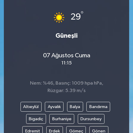
DÜNYA
°
29
EĞİTİM
Güneşli
TURİZM
07 Ağustos Cuma
RÖPORTAJ
11:15
VİDEO HABERLER
Nem: %46, Basınç: 1009 hpa hPa,
YAZARLAR
Rüzgar: 5.39 m/s
RESMİ İLAN
Altıeylül
Ayvalık
Balya
Bandırma
MAGAZİN
Bigadiç
Burhaniye
Dursunbey
Edremit
Erdek
Gömeç
Gönen