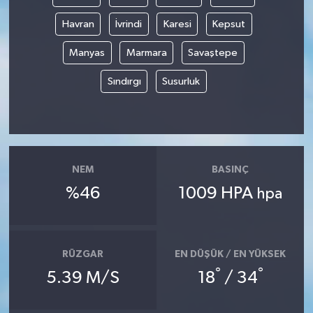
Havran
İvrindi
Karesi
Kepsut
Manyas
Marmara
Savaştepe
Sındırgı
Susurluk
NEM
BASINÇ
%46
1009 HPA
hpa
RÜZGAR
EN DÜŞÜK / EN YÜKSEK
°
°
5.39 M/S
18
/ 34