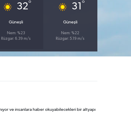
°
°
32
31
Güneşli
Güneşli
Nem: %23
Nem: %22
Rüzgar: 6.39 m/s
Rüzgar: 5.19 m/s
ıyor ve insanlara haber okuyabilecekleri bir altyapı