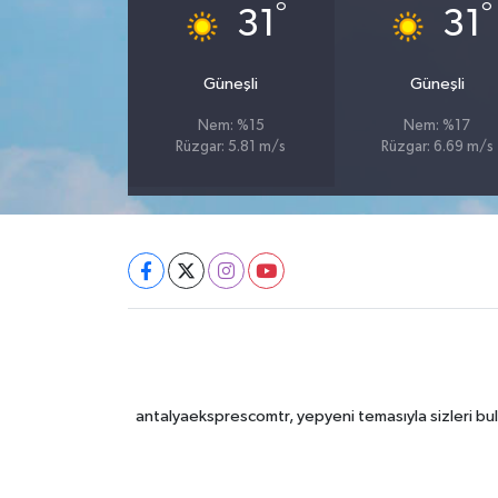
°
°
31
31
Güneşli
Güneşli
Nem: %15
Nem: %17
Rüzgar: 5.81 m/s
Rüzgar: 6.69 m/s
antalyaeksprescomtr, yepyeni temasıyla sizleri bulu