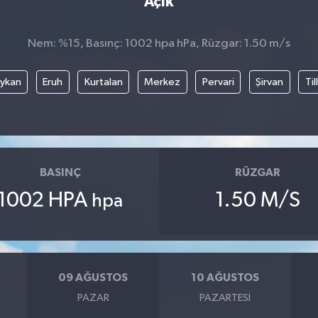
Açık
Nem: %15, Basınç: 1002 hpa hPa, Rüzgar: 1.50 m/s
ykan
Eruh
Kurtalan
Merkez
Pervari
Şirvan
Til
BASINÇ
RÜZGAR
1002 HPA
1.50 M/S
hpa
09 AĞUSTOS
10 AĞUSTOS
PAZAR
PAZARTESI