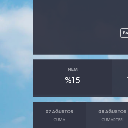
DÜNYA
EĞİTİM
Ba
TURİZM
RÖPORTAJ
VİDEO HABERLER
NEM
%15
YAZARLAR
RESMİ İLAN
07 AĞUSTOS
08 AĞUSTOS
MAGAZİN
CUMA
CUMARTESI