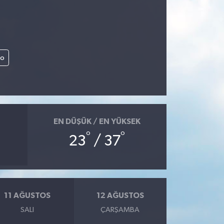
lo
EN DÜŞÜK / EN YÜKSEK
°
°
23
/ 37
11 AĞUSTOS
12 AĞUSTOS
SALI
ÇARŞAMBA