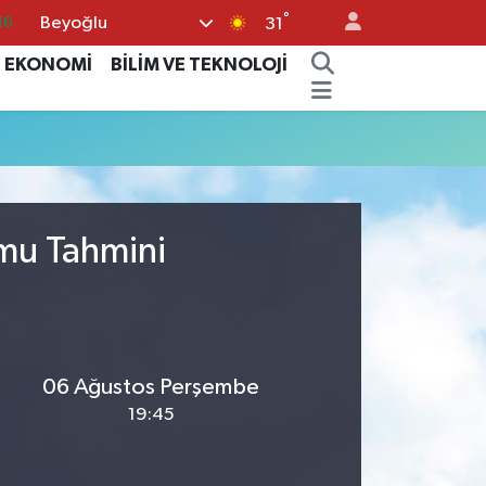
°
Beyoğlu
16
31
06
EKONOMİ
BİLİM VE TEKNOLOJİ
02
.2
12
70
umu Tahmini
06 Ağustos Perşembe
19:45