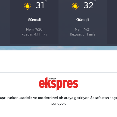
°
°
31
32
Güneşli
Güneşli
Nem: %20
Nem: %21
Rüzgar: 4.11 m/s
Rüzgar: 6.11 m/s
ştururken, sadelik ve modernizmi bir araya getiriyor. Şatafattan kaçın
sunuyor.