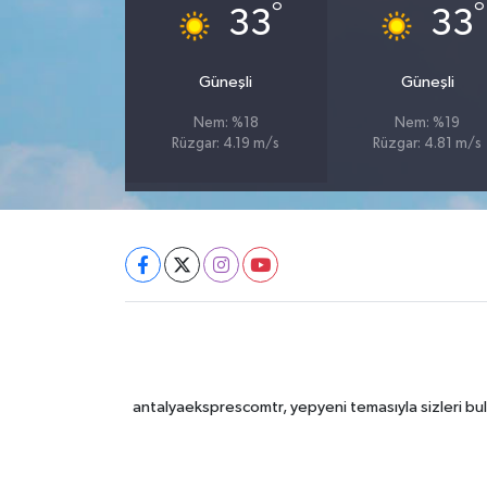
°
°
33
33
Güneşli
Güneşli
Nem: %18
Nem: %19
Rüzgar: 4.19 m/s
Rüzgar: 4.81 m/s
antalyaeksprescomtr, yepyeni temasıyla sizleri bulu