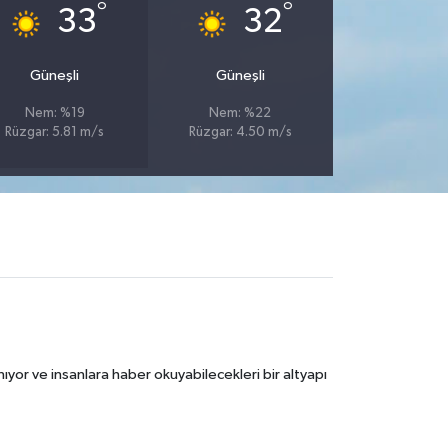
°
°
33
32
Güneşli
Güneşli
Nem: %19
Nem: %22
Rüzgar: 5.81 m/s
Rüzgar: 4.50 m/s
ıyor ve insanlara haber okuyabilecekleri bir altyapı