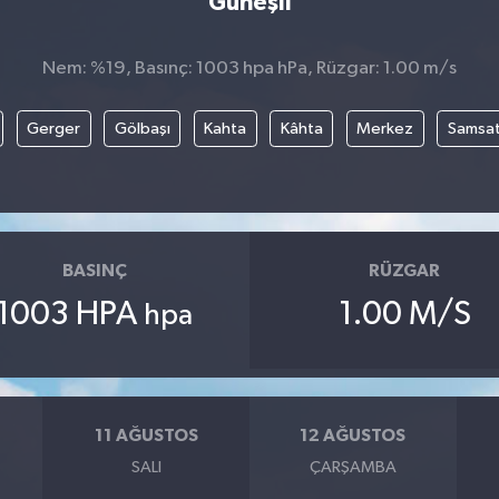
Güneşli
Nem: %19, Basınç: 1003 hpa hPa, Rüzgar: 1.00 m/s
Gerger
Gölbaşı
Kahta
Kâhta
Merkez
Samsa
BASINÇ
RÜZGAR
1003 HPA
1.00 M/S
hpa
11 AĞUSTOS
12 AĞUSTOS
SALI
ÇARŞAMBA