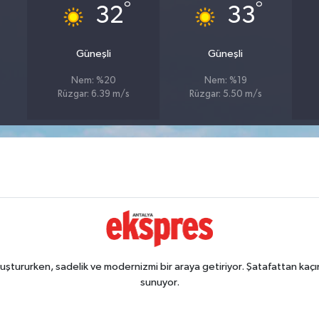
°
°
32
33
Güneşli
Güneşli
Nem: %20
Nem: %19
Rüzgar: 6.39 m/s
Rüzgar: 5.50 m/s
ştururken, sadelik ve modernizmi bir araya getiriyor. Şatafattan kaçın
sunuyor.