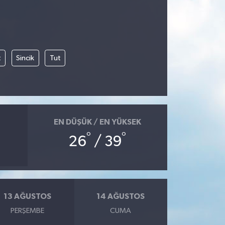
t
Sincik
Tut
EN DÜŞÜK / EN YÜKSEK
°
°
26
/ 39
13 AĞUSTOS
14 AĞUSTOS
PERŞEMBE
CUMA