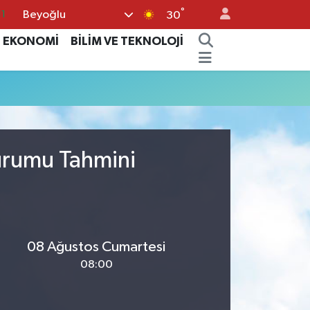
°
Beyoğlu
11
30
8
EKONOMİ
BİLİM VE TEKNOLOJİ
2
8
3
4
urumu Tahmini
08 Ağustos Cumartesi
08:00