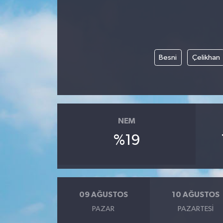
DÜNYA
EĞİTİM
Besni
Çelikhan
TURİZM
RÖPORTAJ
VİDEO HABERLER
NEM
%19
YAZARLAR
RESMİ İLAN
09 AĞUSTOS
10 AĞUSTOS
MAGAZİN
PAZAR
PAZARTESI