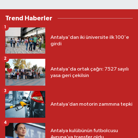
Trend Haberler
1
Antalya'dan iki üniversite ilk 100'e
girdi
2
Antalya'da ortak çağrı: 7527 sayılı
yasa geri çekilsin
3
Antalya’dan motorin zammına tepki
4
Antalya kulübünün futbolcusu
Avrupa’ya transfer oldu