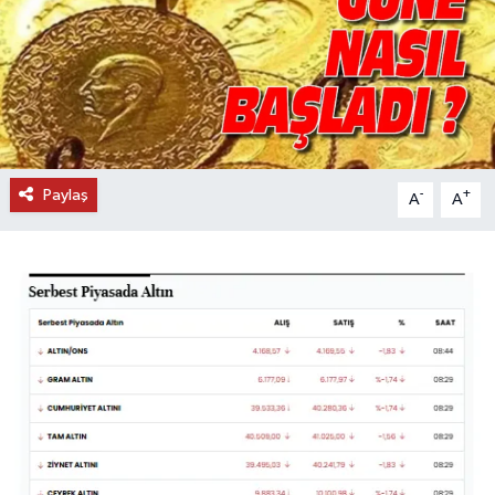
DÜNYA
EĞİTİM
TURİZM
Paylaş
-
+
A
A
RÖPORTAJ
VİDEO HABERLER
YAZARLAR
RESMİ İLAN
MAGAZİN