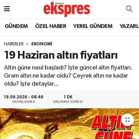
ÖZEL HABER
Nöbetçi Eczaneler
GÜNDEM
ÖZEL HABER
YEREL GÜNDEM
YAZAR
GÜNDEM
Hava Durumu
HABERLER
EKONOMİ
19 Haziran altın fiyatları
YEREL GÜNDEM
Trafik Durumu
Altın güne nasıl başladı? İşte güncel altın fiyatları.
EKONOMİ
Süper Lig Puan Durumu ve Fikstür
Gram altın ne kadar oldu? Çeyrek altın ne kadar
oldu? İşte detaylar…
KÜLTÜR - SANAT
Tüm Manşetler
19.06.2026 - 08:46
1 DK
SPOR
Son Dakika Haberleri
YAYINLANMA
OKUNMA SÜRESI
SİYASET
Haber Arşivi
SAĞLIK