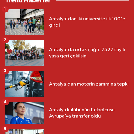
Trend Haberler
1
Antalya'dan iki üniversite ilk 100'e
girdi
2
Antalya'da ortak çağrı: 7527 sayılı
yasa geri çekilsin
3
Antalya’dan motorin zammına tepki
4
Antalya kulübünün futbolcusu
Avrupa’ya transfer oldu
5