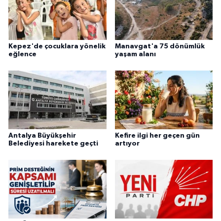
Kepez'de çocuklara yönelik
Manavgat'a 75 dönümlük
eğlence
yaşam alanı
Antalya Büyükşehir
Kefire ilgi her geçen gün
Belediyesi harekete geçti
artıyor