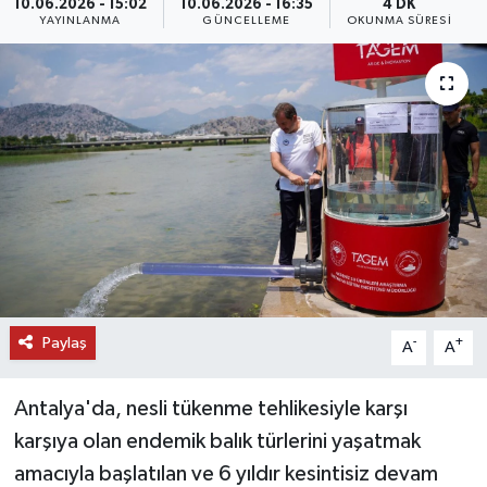
10.06.2026 - 15:02
10.06.2026 - 16:35
4 DK
YAYINLANMA
GÜNCELLEME
OKUNMA SÜRESI
DÜNYA
EĞİTİM
TURİZM
RÖPORTAJ
VİDEO HABERLER
YAZARLAR
Paylaş
-
+
A
A
RESMİ İLAN
Antalya'da, nesli tükenme tehlikesiyle karşı
MAGAZİN
karşıya olan endemik balık türlerini yaşatmak
amacıyla başlatılan ve 6 yıldır kesintisiz devam