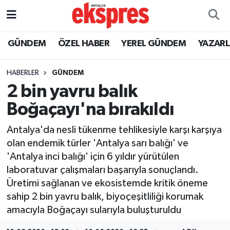
ÖZEL HABER
Nöbetçi Eczaneler
GÜNDEM
ÖZEL HABER
YEREL GÜNDEM
YAZAR
GÜNDEM
Hava Durumu
HABERLER
GÜNDEM
2 bin yavru balık
YEREL GÜNDEM
Trafik Durumu
Boğaçayı'na bırakıldı
EKONOMİ
Süper Lig Puan Durumu ve Fikstür
Antalya'da nesli tükenme tehlikesiyle karşı karşıya
olan endemik türler 'Antalya sarı balığı' ve
KÜLTÜR - SANAT
Tüm Manşetler
'Antalya inci balığı' için 6 yıldır yürütülen
laboratuvar çalışmaları başarıyla sonuçlandı.
SPOR
Son Dakika Haberleri
Üretimi sağlanan ve ekosistemde kritik öneme
sahip 2 bin yavru balık, biyoçeşitliliği korumak
SİYASET
Haber Arşivi
amacıyla Boğaçayı sularıyla buluşturuldu
SAĞLIK