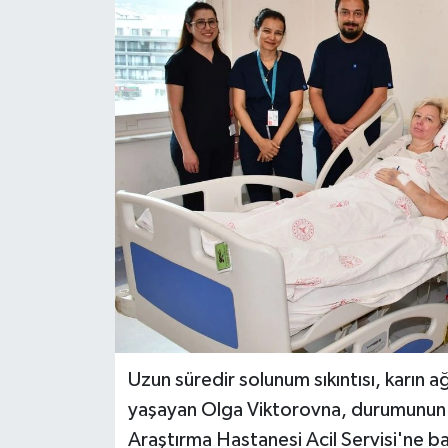
DÜNYA
EĞİTİM
TURİZM
RÖPORTAJ
VİDEO HABERLER
YAZARLAR
RESMİ İLAN
Uzun süredir solunum sıkıntısı, karın a
MAGAZİN
yaşayan Olga Viktorovna, durumunun a
Araştırma Hastanesi Acil Servisi'ne