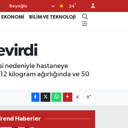
°
Beyoğlu
8
34
2
EKONOMİ
BİLİM VE TEKNOLOJİ
8
3
evirdi
4
11
esi nedeniyle hastaneye
12 kilogram ağırlığında ve 50
-
+
A
A
Trend Haberler