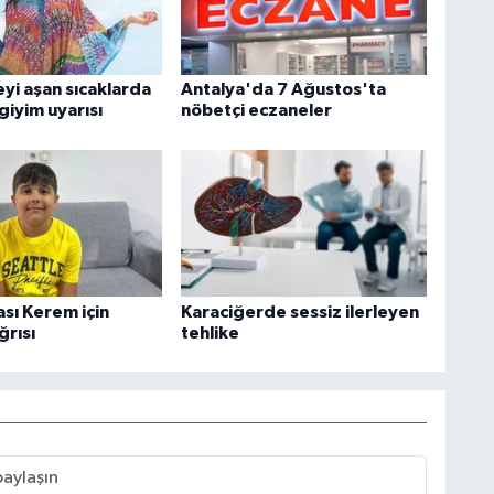
yi aşan sıcaklarda
Antalya'da 7 Ağustos'ta
 giyim uyarısı
nöbetçi eczaneler
sı Kerem için
Karaciğerde sessiz ilerleyen
ğrısı
tehlike