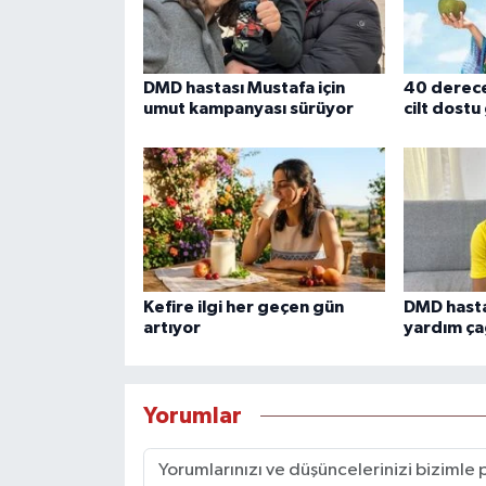
DMD hastası Mustafa için
40 derece
umut kampanyası sürüyor
cilt dostu
Kefire ilgi her geçen gün
DMD hasta
artıyor
yardım ça
Yorumlar