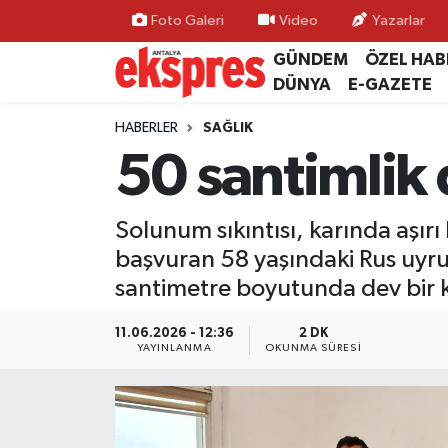
Foto Galeri
Video
Yazarlar
GÜNDEM
ÖZEL HAB
ÖZEL HABER
Nöbetçi Eczaneler
DÜNYA
E-GAZETE
GÜNDEM
Hava Durumu
HABERLER
SAĞLIK
50 santimlik 
YEREL GÜNDEM
Trafik Durumu
Solunum sıkıntısı, karında aşır
EKONOMİ
Süper Lig Puan Durumu ve Fikstür
başvuran 58 yaşındaki Rus uyru
KÜLTÜR - SANAT
Tüm Manşetler
santimetre boyutunda dev bir ki
SPOR
Son Dakika Haberleri
11.06.2026 - 12:36
2 DK
YAYINLANMA
OKUNMA SÜRESI
SİYASET
Haber Arşivi
SAĞLIK