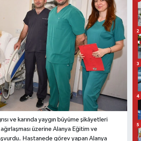
2
3
4
ğrısı ve karında yaygın büyüme şikâyetleri
5
ğırlaşması üzerine Alanya Eğitim ve
 başvurdu. Hastanede görev yapan Alanya