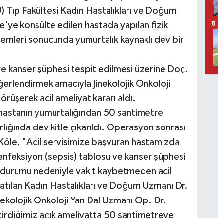
 Tıp Fakültesi Kadın Hastalıkları ve Doğum
'ye konsülte edilen hastada yapılan fizik
6
mleri sonucunda yumurtalık kaynaklı dev bir
e kanser şüphesi tespit edilmesi üzerine Doç.
erlendirmek amacıyla Jinekolojik Onkoloji
rüşerek acil ameliyat kararı aldı.
hastanın yumurtalığından 50 santimetre
lığında dev kitle çıkarıldı. Operasyon sonrası
Köle, "Acil servisimize başvuran hastamızda
feksiyon (sepsis) tablosu ve kanser şüphesi
k durumu nedeniyle vakit kaybetmeden acil
atılan Kadın Hastalıkları ve Doğum Uzmanı Dr.
nekolojik Onkoloji Yan Dal Uzmanı Op. Dr.
tirdiğimiz açık ameliyatta 50 santimetreye