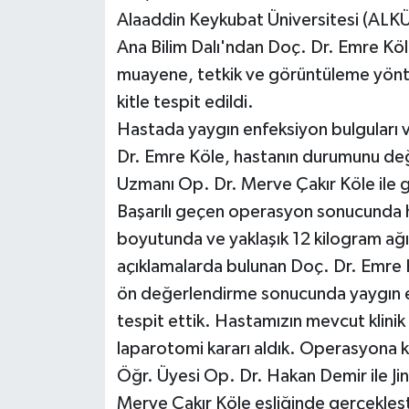
Alaaddin Keykubat Üniversitesi (ALKÜ)
Ana Bilim Dalı'ndan Doç. Dr. Emre Köle
muayene, tetkik ve görüntüleme yönte
kitle tespit edildi.
Hastada yaygın enfeksiyon bulguları v
Dr. Emre Köle, hastanın durumunu değ
Uzmanı Op. Dr. Merve Çakır Köle ile gö
Başarılı geçen operasyon sonucunda 
boyutunda ve yaklaşık 12 kilogram ağır
açıklamalarda bulunan Doç. Dr. Emre 
ön değerlendirme sonucunda yaygın en
tespit ettik. Hastamızın mevcut klini
laparotomi kararı aldık. Operasyona k
Öğr. Üyesi Op. Dr. Hakan Demir ile Ji
Merve Çakır Köle eşliğinde gerçekleş