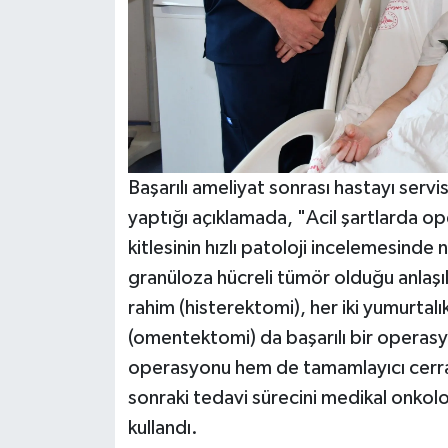
Başarılı ameliyat sonrası hastayı serv
yaptığı açıklamada, "Acil şartlarda o
kitlesinin hızlı patoloji incelemesinde
granüloza hücreli tümör olduğu anlaşı
rahim (histerektomi), her iki yumurtal
(omentektomi) da başarılı bir operasy
operasyonu hem de tamamlayıcı cerrahi
sonraki tedavi sürecini medikal onkolo
kullandı.