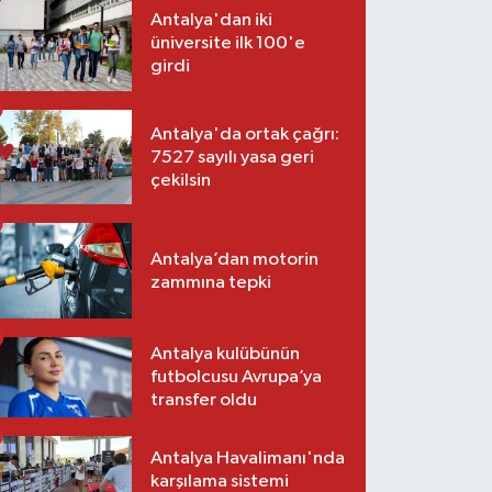
Antalya'dan iki
üniversite ilk 100'e
girdi
Antalya'da ortak çağrı:
7527 sayılı yasa geri
çekilsin
Antalya’dan motorin
zammına tepki
Antalya kulübünün
futbolcusu Avrupa’ya
transfer oldu
Antalya Havalimanı'nda
karşılama sistemi