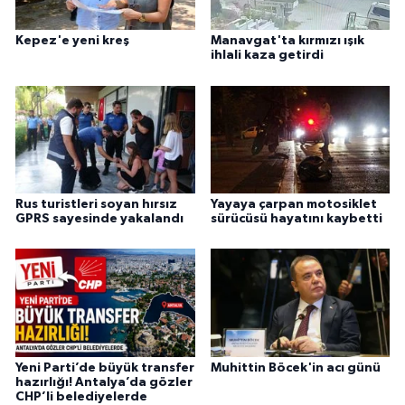
Kepez'e yeni kreş
Manavgat'ta kırmızı ışık
ihlali kaza getirdi
Rus turistleri soyan hırsız
Yayaya çarpan motosiklet
GPRS sayesinde yakalandı
sürücüsü hayatını kaybetti
Yeni Parti’de büyük transfer
Muhittin Böcek'in acı günü
hazırlığı! Antalya’da gözler
CHP’li belediyelerde