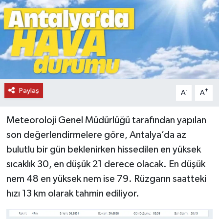
DÜNYA
EĞİTİM
TURİZM
Paylaş
-
+
RÖPORTAJ
A
A
VİDEO HABERLER
Meteoroloji Genel Müdürlüğü tarafından yapılan
son değerlendirmelere göre, Antalya’da az
YAZARLAR
bulutlu bir gün beklenirken hissedilen en yüksek
sıcaklık 30, en düşük 21 derece olacak. En düşük
RESMİ İLAN
nem 48 en yüksek nem ise 79. Rüzgarın saatteki
MAGAZİN
hızı 13 km olarak tahmin ediliyor.