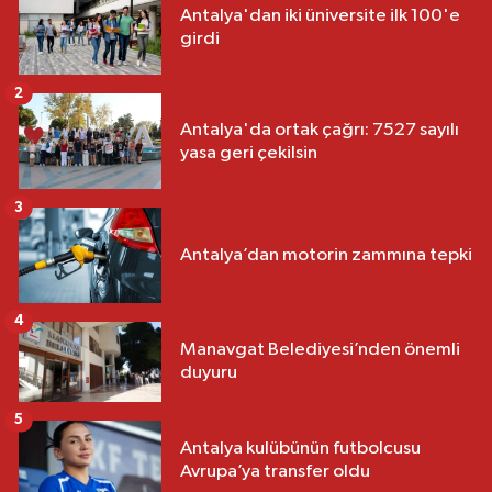
Antalya'dan iki üniversite ilk 100'e
girdi
2
Antalya'da ortak çağrı: 7527 sayılı
yasa geri çekilsin
3
Antalya’dan motorin zammına tepki
4
Manavgat Belediyesi’nden önemli
duyuru
5
Antalya kulübünün futbolcusu
Avrupa’ya transfer oldu