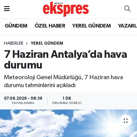
ÖZEL HABER
Nöbetçi Eczaneler
GÜNDEM
ÖZEL HABER
YEREL GÜNDEM
YAZAR
GÜNDEM
Hava Durumu
HABERLER
YEREL GÜNDEM
7 Haziran Antalya’da hava
YEREL GÜNDEM
Trafik Durumu
durumu
EKONOMİ
Süper Lig Puan Durumu ve Fikstür
Meteoroloji Genel Müdürlüğü, 7 Haziran hava
durumu tahminlerini açıkladı
KÜLTÜR - SANAT
Tüm Manşetler
07.06.2026 - 08:36
1 DK
SPOR
Son Dakika Haberleri
YAYINLANMA
OKUNMA SÜRESI
SİYASET
Haber Arşivi
SAĞLIK