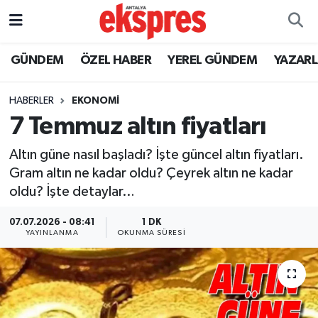
ÖZEL HABER
Nöbetçi Eczaneler
GÜNDEM
ÖZEL HABER
YEREL GÜNDEM
YAZAR
GÜNDEM
Hava Durumu
HABERLER
EKONOMİ
7 Temmuz altın fiyatları
YEREL GÜNDEM
Trafik Durumu
Altın güne nasıl başladı? İşte güncel altın fiyatları.
EKONOMİ
Süper Lig Puan Durumu ve Fikstür
Gram altın ne kadar oldu? Çeyrek altın ne kadar
oldu? İşte detaylar…
KÜLTÜR - SANAT
Tüm Manşetler
07.07.2026 - 08:41
1 DK
SPOR
Son Dakika Haberleri
YAYINLANMA
OKUNMA SÜRESI
SİYASET
Haber Arşivi
SAĞLIK