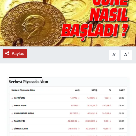
DÜNYA
EĞİTİM
TURİZM
Paylaş
-
+
A
A
RÖPORTAJ
VİDEO HABERLER
YAZARLAR
RESMİ İLAN
MAGAZİN