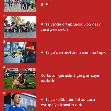
girdi
2
Antalya'da ortak çağrı: 7527 sayılı
yasa geri çekilsin
3
Antalya’dan motorin zammına tepki
4
Korkuteli güreşleri için geri sayım
başladı
5
Antalya kulübünün futbolcusu
Avrupa’ya transfer oldu