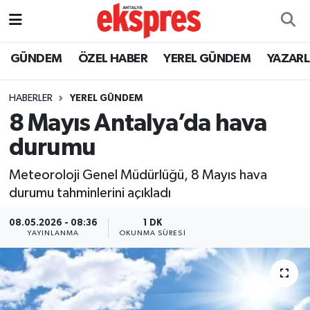
ÖZEL HABER
Nöbetçi Eczaneler
GÜNDEM
ÖZEL HABER
YEREL GÜNDEM
YAZAR
GÜNDEM
Hava Durumu
HABERLER
YEREL GÜNDEM
8 Mayıs Antalya’da hava
YEREL GÜNDEM
Trafik Durumu
durumu
EKONOMİ
Süper Lig Puan Durumu ve Fikstür
Meteoroloji Genel Müdürlüğü, 8 Mayıs hava
durumu tahminlerini açıkladı
KÜLTÜR - SANAT
Tüm Manşetler
08.05.2026 - 08:36
1 DK
SPOR
Son Dakika Haberleri
YAYINLANMA
OKUNMA SÜRESI
SİYASET
Haber Arşivi
SAĞLIK