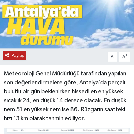
DÜNYA
EĞİTİM
TURİZM
Paylaş
-
+
RÖPORTAJ
A
A
VİDEO HABERLER
Meteoroloji Genel Müdürlüğü tarafından yapılan
son değerlendirmelere göre, Antalya’da parçalı
YAZARLAR
bulutlu bir gün beklenirken hissedilen en yüksek
sıcaklık 24, en düşük 14 derece olacak. En düşük
RESMİ İLAN
nem 51 en yüksek nem ise 86. Rüzgarın saatteki
MAGAZİN
hızı 13 km olarak tahmin ediliyor.