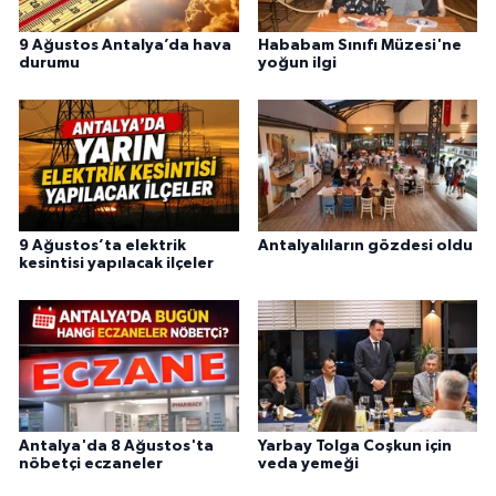
9 Ağustos Antalya’da hava
Hababam Sınıfı Müzesi'ne
durumu
yoğun ilgi
9 Ağustos’ta elektrik
Antalyalıların gözdesi oldu
kesintisi yapılacak ilçeler
Antalya'da 8 Ağustos'ta
Yarbay Tolga Coşkun için
nöbetçi eczaneler
veda yemeği