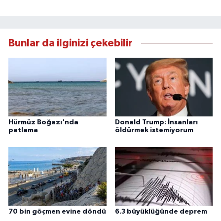
Bunlar da ilginizi çekebilir
Hürmüz Boğazı'nda
Donald Trump: İnsanları
patlama
öldürmek istemiyorum
70 bin göçmen evine döndü
6.3 büyüklüğünde deprem