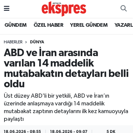
ÖZEL HABER
Nöbetçi Eczaneler
GÜNDEM
ÖZEL HABER
YEREL GÜNDEM
YAZAR
GÜNDEM
Hava Durumu
HABERLER
DÜNYA
ABD ve İran arasında
YEREL GÜNDEM
Trafik Durumu
varılan 14 maddelik
EKONOMİ
Süper Lig Puan Durumu ve Fikstür
mutabakatın detayları belli
oldu
KÜLTÜR - SANAT
Tüm Manşetler
Üst düzey ABD'li bir yetkili, ABD ve İran’ın
SPOR
Son Dakika Haberleri
üzerinde anlaşmaya vardığı 14 maddelik
mutabakat zaptının detaylarını ilk kez kamuoyuyla
SİYASET
Haber Arşivi
paylaştı
SAĞLIK
18.06.2026 - 08:55
18.06.2026 - 09:07
5 DK