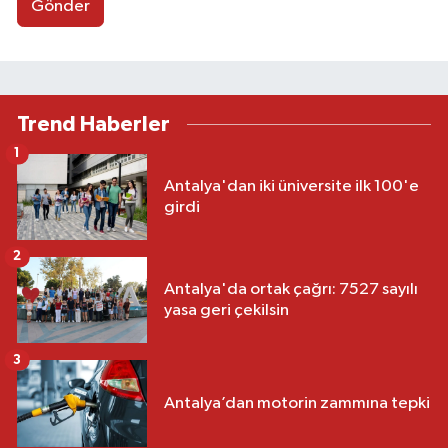
Gönder
Trend Haberler
1
Antalya'dan iki üniversite ilk 100'e
girdi
2
Antalya'da ortak çağrı: 7527 sayılı
yasa geri çekilsin
3
Antalya’dan motorin zammına tepki