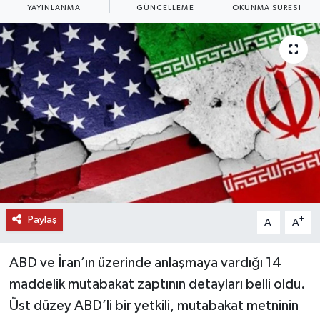
YAYINLANMA
GÜNCELLEME
OKUNMA SÜRESI
DÜNYA
EĞİTİM
TURİZM
RÖPORTAJ
VİDEO HABERLER
YAZARLAR
Paylaş
-
+
A
A
RESMİ İLAN
ABD ve İran’ın üzerinde anlaşmaya vardığı 14
MAGAZİN
maddelik mutabakat zaptının detayları belli oldu.
Üst düzey ABD’li bir yetkili, mutabakat metninin