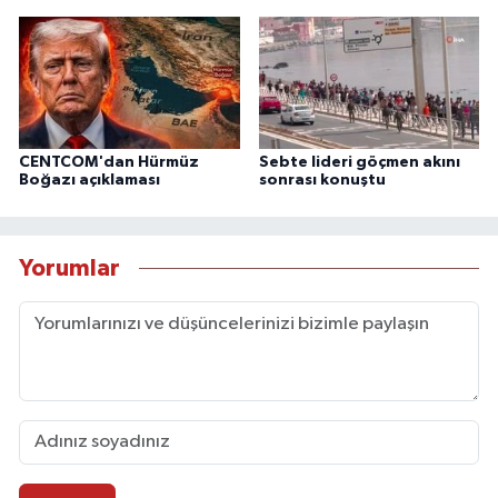
CENTCOM'dan Hürmüz
Sebte lideri göçmen akını
Boğazı açıklaması
sonrası konuştu
Yorumlar