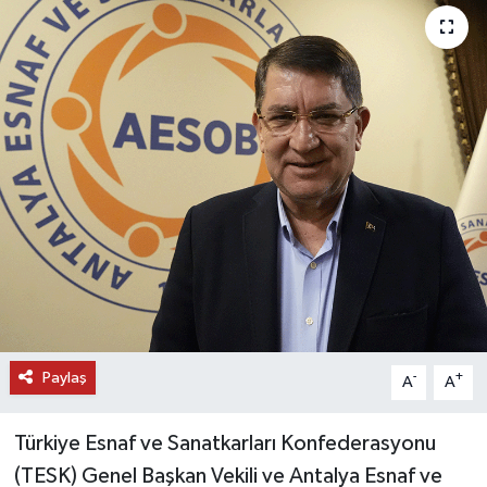
DÜNYA
EĞİTİM
TURİZM
RÖPORTAJ
VİDEO HABERLER
YAZARLAR
RESMİ İLAN
Paylaş
-
+
A
A
MAGAZİN
Türkiye Esnaf ve Sanatkarları Konfederasyonu
(TESK) Genel Başkan Vekili ve Antalya Esnaf ve