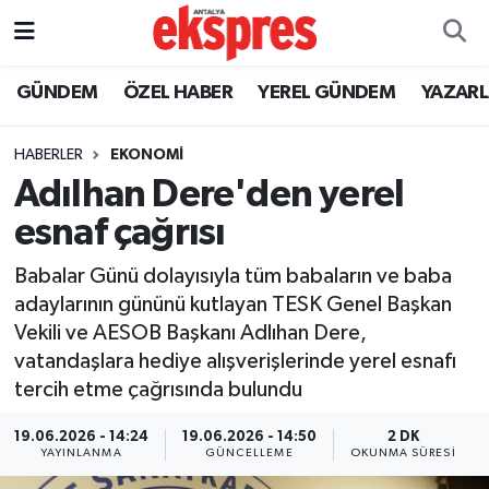
ÖZEL HABER
Nöbetçi Eczaneler
GÜNDEM
ÖZEL HABER
YEREL GÜNDEM
YAZAR
GÜNDEM
Hava Durumu
HABERLER
EKONOMİ
Adılhan Dere'den yerel
YEREL GÜNDEM
Trafik Durumu
esnaf çağrısı
EKONOMİ
Süper Lig Puan Durumu ve Fikstür
Babalar Günü dolayısıyla tüm babaların ve baba
adaylarının gününü kutlayan TESK Genel Başkan
KÜLTÜR - SANAT
Tüm Manşetler
Vekili ve AESOB Başkanı Adlıhan Dere,
vatandaşlara hediye alışverişlerinde yerel esnafı
SPOR
Son Dakika Haberleri
tercih etme çağrısında bulundu
SİYASET
Haber Arşivi
19.06.2026 - 14:24
19.06.2026 - 14:50
2 DK
YAYINLANMA
GÜNCELLEME
OKUNMA SÜRESI
SAĞLIK