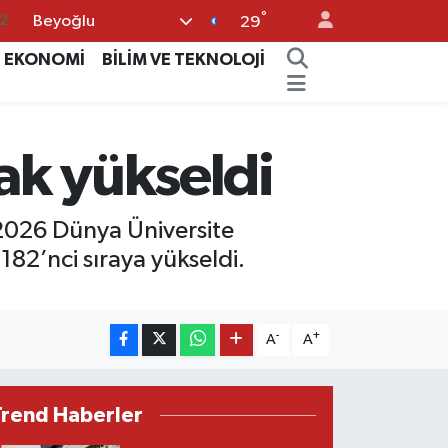
2
°
Beyoğlu
29
8
EKONOMİ
BİLİM VE TEKNOLOJİ
2
8
9
ak yükseldi
9
-2026 Dünya Üniversite
82’nci sıraya yükseldi.
-
+
A
A
Trend Haberler