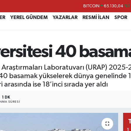
BITCOIN
65.130,04
%1.
DOLAR
47,7436
%0.1
ER
YEREL GÜNDEM
YAZARLAR
RESMİ İLAN
SPOR
EURO
55,2510
%0.3
STERLİN
64,4811
%0.3
GRAM ALTIN
6648.99
%2.5
ersitesi 40 basam
BİST100
13.773
%-1
te Araştırmaları Laboratuvarı (URAP) 2025
40 basamak yükselerek dünya genelinde 11
i arasında ise 18’inci sırada yer aldı
1 DK
NMA SÜRESI
1