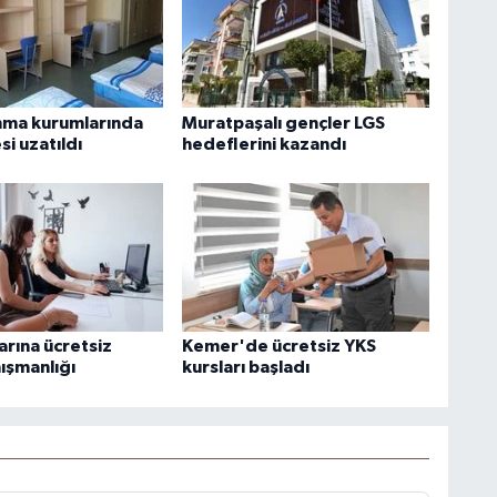
nma kurumlarında
Muratpaşalı gençler LGS
si uzatıldı
hedeflerini kazandı
arına ücretsiz
Kemer'de ücretsiz YKS
ışmanlığı
kursları başladı