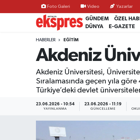
Foto Galeri
Video
Yazarlar
GÜNDEM
ÖZEL HAB
ÖZEL HABER
Nöbetçi Eczaneler
DÜNYA
E-GAZETE
GÜNDEM
Hava Durumu
HABERLER
EĞİTİM
Akdeniz Üniv
YEREL GÜNDEM
Trafik Durumu
Akdeniz Üniversitesi, Üniversi
EKONOMİ
Süper Lig Puan Durumu ve Fikstür
Sıralamasında geçen yıla göre 
KÜLTÜR - SANAT
Tüm Manşetler
Türkiye’deki devlet üniversiteler
SPOR
Son Dakika Haberleri
23.06.2026 - 10:54
23.06.2026 - 11:19
YAYINLANMA
GÜNCELLEME
OKU
SİYASET
Haber Arşivi
SAĞLIK