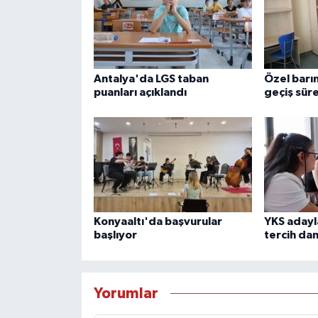
Antalya'da LGS taban
Özel barı
puanları açıklandı
geçiş süre
Konyaaltı'da başvurular
YKS adayl
başlıyor
tercih dan
Yorumlar