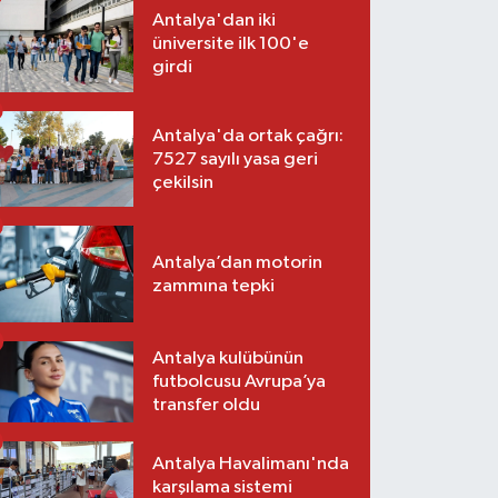
Antalya'dan iki
üniversite ilk 100'e
girdi
Antalya'da ortak çağrı:
7527 sayılı yasa geri
çekilsin
Antalya’dan motorin
zammına tepki
Antalya kulübünün
futbolcusu Avrupa’ya
transfer oldu
Antalya Havalimanı'nda
karşılama sistemi