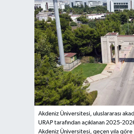
DÜNYA
EĞİTİM
TURİZM
RÖPORTAJ
VİDEO HABERLER
YAZARLAR
RESMİ İLAN
Akdeniz Üniversitesi, uluslararası akade
MAGAZİN
URAP tarafından açıklanan 2025-2026 
Akdeniz Üniversitesi, geçen yıla gör