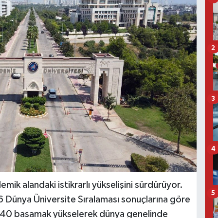
2
3
4
mik alandaki istikrarlı yükselişini sürdürüyor.
5
Dünya Üniversite Sıralaması sonuçlarına göre
e 40 basamak yükselerek dünya genelinde