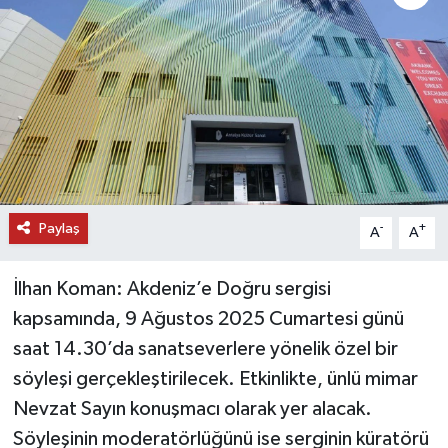
DÜNYA
EĞİTİM
TURİZM
RÖPORTAJ
Paylaş
-
+
A
A
VİDEO HABERLER
İlhan Koman: Akdeniz’e Doğru sergisi
YAZARLAR
kapsamında, 9 Ağustos 2025 Cumartesi günü
RESMİ İLAN
saat 14.30’da sanatseverlere yönelik özel bir
söyleşi gerçekleştirilecek. Etkinlikte, ünlü mimar
MAGAZİN
Nevzat Sayın konuşmacı olarak yer alacak.
Söyleşinin moderatörlüğünü ise serginin küratörü