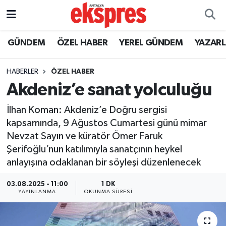
ÖZEL HABER
Nöbetçi Eczaneler
GÜNDEM
ÖZEL HABER
YEREL GÜNDEM
YAZAR
GÜNDEM
Hava Durumu
HABERLER
ÖZEL HABER
Akdeniz’e sanat yolculuğu
YEREL GÜNDEM
Trafik Durumu
İlhan Koman: Akdeniz’e Doğru sergisi
EKONOMİ
Süper Lig Puan Durumu ve Fikstür
kapsamında, 9 Ağustos Cumartesi günü mimar
Nevzat Sayın ve küratör Ömer Faruk
KÜLTÜR - SANAT
Tüm Manşetler
Şerifoğlu’nun katılımıyla sanatçının heykel
anlayışına odaklanan bir söyleşi düzenlenecek
SPOR
Son Dakika Haberleri
03.08.2025 - 11:00
1 DK
SİYASET
Haber Arşivi
YAYINLANMA
OKUNMA SÜRESI
SAĞLIK