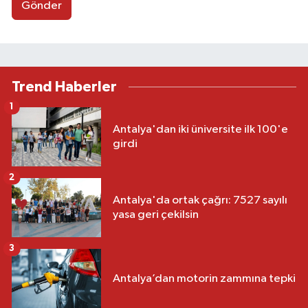
Gönder
Trend Haberler
1
Antalya'dan iki üniversite ilk 100'e
girdi
2
Antalya'da ortak çağrı: 7527 sayılı
yasa geri çekilsin
3
Antalya’dan motorin zammına tepki