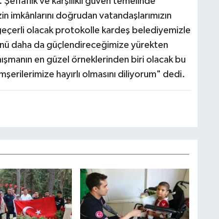
 Şeffaflık ve karşılıklı güven temelinde
zin imkânlarını doğrudan vatandaşlarımızın
eçerli olacak protokolle kardeş belediyemizle
nü daha da güçlendireceğimize yürekten
şmanın en güzel örneklerinden biri olacak bu
emşerilerimize hayırlı olmasını diliyorum" dedi.