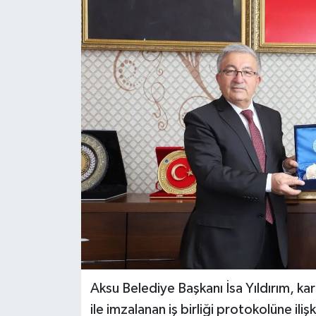
DÜNYA
EĞİTİM
TURİZM
RÖPORTAJ
VİDEO HABERLER
YAZARLAR
RESMİ İLAN
MAGAZİN
Aksu Belediye Başkanı İsa Yıldırım, ka
ile imzalanan iş birliği protokolüne il