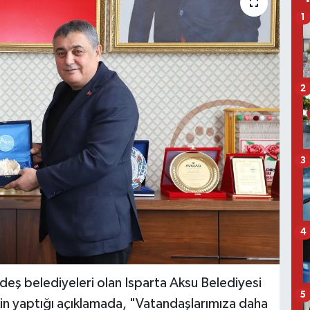
1
2
3
4
rdeş belediyeleri olan Isparta Aksu Belediyesi
5
işkin yaptığı açıklamada, "Vatandaşlarımıza daha