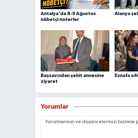
Antalya’da 8-9 Ağustos
Alanya şeh
nöbetçi noterler
Başsavcıdan şehit annesine
Esnafa sıfı
ziyaret
Yorumlar