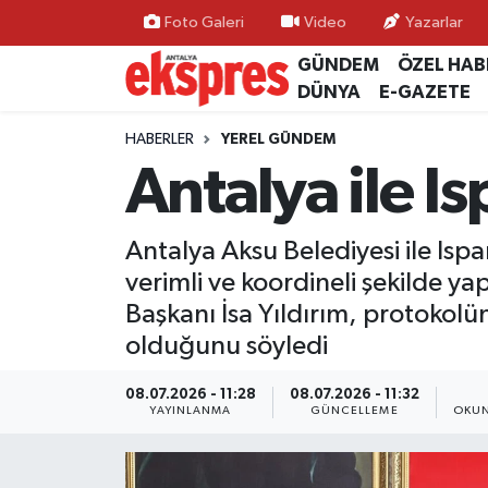
Foto Galeri
Video
Yazarlar
GÜNDEM
ÖZEL HAB
ÖZEL HABER
Nöbetçi Eczaneler
DÜNYA
E-GAZETE
GÜNDEM
Hava Durumu
HABERLER
YEREL GÜNDEM
Antalya ile Is
YEREL GÜNDEM
Trafik Durumu
Antalya Aksu Belediyesi ile Isp
EKONOMİ
Süper Lig Puan Durumu ve Fikstür
verimli ve koordineli şekilde y
KÜLTÜR - SANAT
Tüm Manşetler
Başkanı İsa Yıldırım, protokolü
olduğunu söyledi
SPOR
Son Dakika Haberleri
08.07.2026 - 11:28
08.07.2026 - 11:32
YAYINLANMA
GÜNCELLEME
OKUN
SİYASET
Haber Arşivi
SAĞLIK