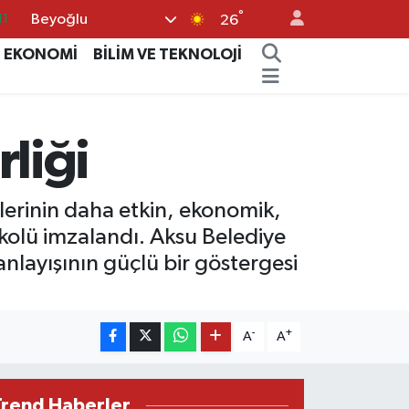
°
Beyoğlu
26
18
EKONOMİ
BİLİM VE TEKNOLOJİ
32
38
03
rliği
14
lerinin daha etkin, ekonomik,
tokolü imzalandı. Aksu Belediye
nlayışının güçlü bir göstergesi
-
+
A
A
Trend Haberler