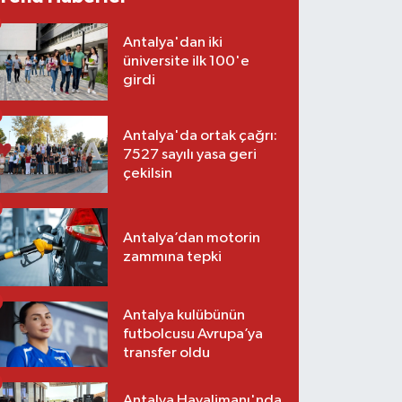
Antalya'dan iki
üniversite ilk 100'e
girdi
Antalya'da ortak çağrı:
7527 sayılı yasa geri
çekilsin
Antalya’dan motorin
zammına tepki
Antalya kulübünün
futbolcusu Avrupa’ya
transfer oldu
Antalya Havalimanı'nda