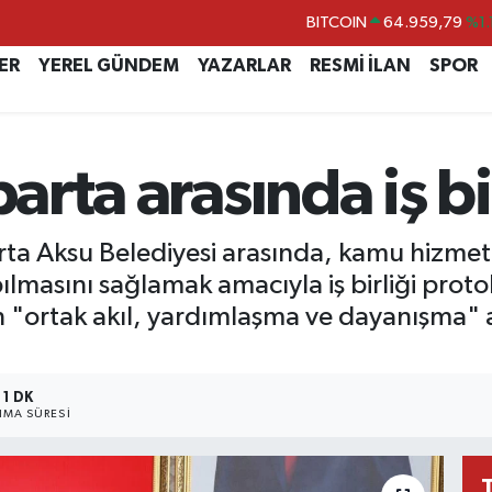
DOLAR
47,7436
%0.
ER
YEREL GÜNDEM
YAZARLAR
RESMİ İLAN
SPOR
EURO
55,2510
%0.
STERLİN
64,4811
%0.
GRAM ALTIN
6660.55
%0.
parta arasında iş bi
BİST100
13.779
%-
arta Aksu Belediyesi arasında, kamu hizmet
apılmasını sağlamak amacıyla iş birliği pro
n "ortak akıl, yardımlaşma ve dayanışma" a
1 DK
MA SÜRESI