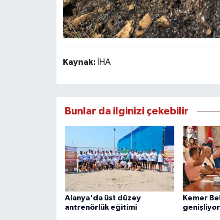
Kaynak:
İHA
Bunlar da ilginizi çekebilir
Alanya'da üst düzey
Kemer Bel
antrenörlük eğitimi
genişliyor