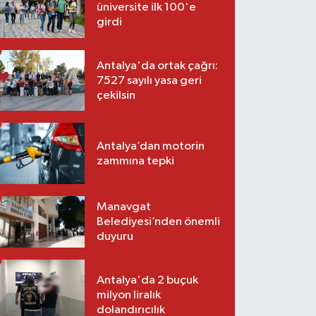
üniversite ilk 100'e
girdi
Antalya'da ortak çağrı:
7527 sayılı yasa geri
çekilsin
Antalya’dan motorin
zammına tepki
Manavgat
Belediyesi’nden önemli
duyuru
Antalya'da 2 buçuk
milyon liralık
dolandırıcılık