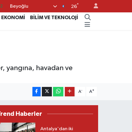
°
Beyoğlu
08
26
02
EKONOMİ
BİLİM VE TEKNOLOJİ
16
4
11
32
er, yangına, havadan ve
-
+
A
A
Trend Haberler
Antalya'dan iki