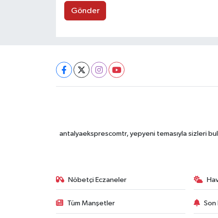
Gönder
antalyaeksprescomtr, yepyeni temasıyla sizleri bulu
Nöbetçi Eczaneler
Ha
Tüm Manşetler
Son 