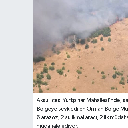
DÜNYA
EĞİTİM
TURİZM
RÖPORTAJ
VİDEO HABERLER
YAZARLAR
RESMİ İLAN
Aksu ilçesi Yurtpınar Mahallesi'nde, s
Bölgeye sevk edilen Orman Bölge Müdü
MAGAZİN
6 arazöz, 2 su ikmal aracı, 2 ilk müdaha
müdahale ediyor.