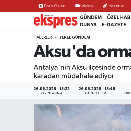
Foto Galeri
Video
Yazarlar
GÜNDEM
ÖZEL HAB
ÖZEL HABER
Nöbetçi Eczaneler
DÜNYA
E-GAZETE
GÜNDEM
Hava Durumu
HABERLER
YEREL GÜNDEM
Aksu'da orma
YEREL GÜNDEM
Trafik Durumu
Antalya'nın Aksu ilçesinde orma
EKONOMİ
Süper Lig Puan Durumu ve Fikstür
karadan müdahale ediyor
KÜLTÜR - SANAT
Tüm Manşetler
26.06.2026 - 15:22
26.06.2026 - 15:46
YAYINLANMA
GÜNCELLEME
OKU
SPOR
Son Dakika Haberleri
SİYASET
Haber Arşivi
SAĞLIK