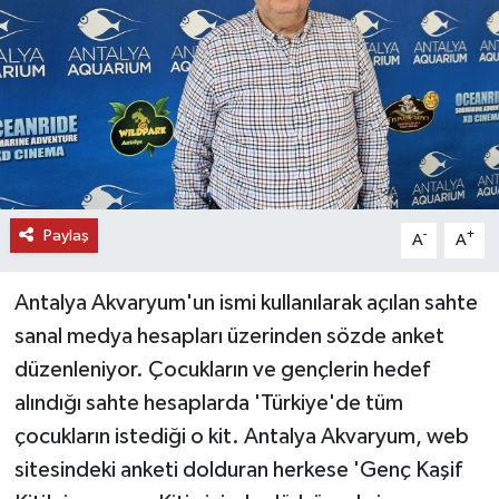
DÜNYA
EĞİTİM
TURİZM
RÖPORTAJ
Paylaş
-
+
A
A
VİDEO HABERLER
Antalya Akvaryum'un ismi kullanılarak açılan sahte
YAZARLAR
sanal medya hesapları üzerinden sözde anket
düzenleniyor. Çocukların ve gençlerin hedef
RESMİ İLAN
alındığı sahte hesaplarda 'Türkiye'de tüm
çocukların istediği o kit. Antalya Akvaryum, web
MAGAZİN
sitesindeki anketi dolduran herkese 'Genç Kaşif