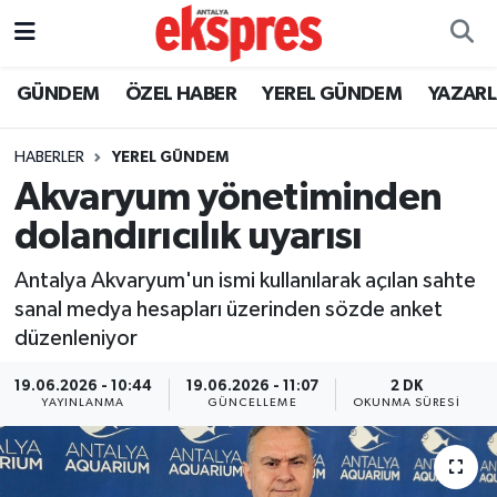
ÖZEL HABER
Nöbetçi Eczaneler
GÜNDEM
ÖZEL HABER
YEREL GÜNDEM
YAZAR
GÜNDEM
Hava Durumu
HABERLER
YEREL GÜNDEM
Akvaryum yönetiminden
YEREL GÜNDEM
Trafik Durumu
dolandırıcılık uyarısı
EKONOMİ
Süper Lig Puan Durumu ve Fikstür
Antalya Akvaryum'un ismi kullanılarak açılan sahte
sanal medya hesapları üzerinden sözde anket
KÜLTÜR - SANAT
Tüm Manşetler
düzenleniyor
SPOR
Son Dakika Haberleri
19.06.2026 - 10:44
19.06.2026 - 11:07
2 DK
YAYINLANMA
GÜNCELLEME
OKUNMA SÜRESI
SİYASET
Haber Arşivi
SAĞLIK