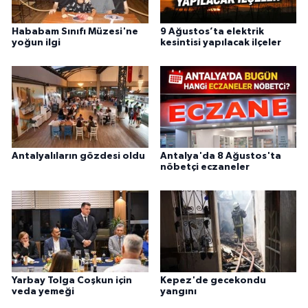
Hababam Sınıfı Müzesi'ne
9 Ağustos’ta elektrik
yoğun ilgi
kesintisi yapılacak ilçeler
Antalyalıların gözdesi oldu
Antalya'da 8 Ağustos'ta
nöbetçi eczaneler
Yarbay Tolga Coşkun için
Kepez'de gecekondu
veda yemeği
yangını