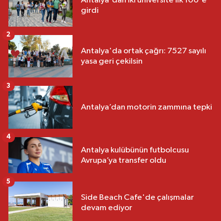
Antalya'dan iki üniversite ilk 100'e
girdi
2
Antalya'da ortak çağrı: 7527 sayılı
yasa geri çekilsin
3
Antalya’dan motorin zammına tepki
4
Antalya kulübünün futbolcusu
Avrupa’ya transfer oldu
5
Side Beach Cafe'de çalışmalar
devam ediyor