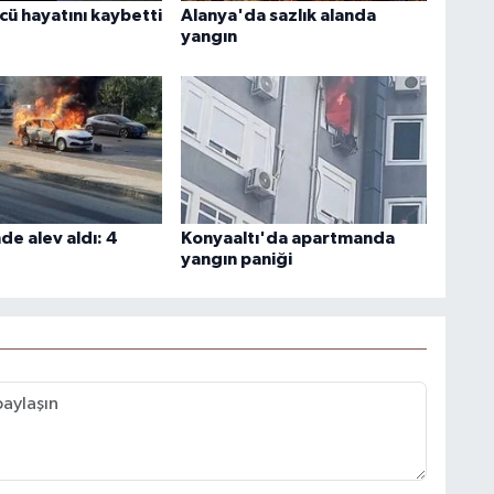
cü hayatını kaybetti
Alanya'da sazlık alanda
yangın
nde alev aldı: 4
Konyaaltı'da apartmanda
yangın paniği