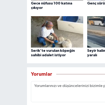
Gece nüfusu 100 katına
Genç sürü
çıkıyor
Serik'te vurulan köpeğin
Seyir hali
sahibi adalet istiyor
yaralı
Yorumlar