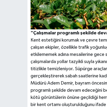
"Çalışmalar programlı şekilde de
Kent estetiğini korumak ve çevre temi
çalışan ekipler, özellikle trafik yoğun
etkilememek adına mesailerine gece s
çalışmalarda yollar tazyikli suyla yıkan
titizlikle temizleniyor. Süpürge araçla
gerçekleştirerek sabah saatlerine kadar
Müdürü Adem Demir, bayram öncesinde 
programlı şekilde devam edeceğini be
kötü görüntülerin önüne geçildiği hem
bir kent ortamı oluşturulduğunu ifade e