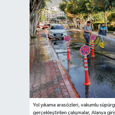
DÜNYA
EĞİTİM
TURİZM
RÖPORTAJ
VİDEO HABERLER
YAZARLAR
RESMİ İLAN
MAGAZİN
Yol yıkama arasözleri, vakumlu süpürge
gerçekleştirilen çalışmalar, Alanya gi