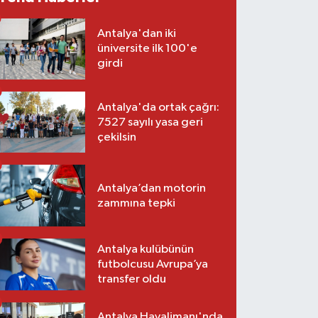
Antalya'dan iki
üniversite ilk 100'e
girdi
Antalya'da ortak çağrı:
7527 sayılı yasa geri
çekilsin
Antalya’dan motorin
zammına tepki
Antalya kulübünün
futbolcusu Avrupa’ya
transfer oldu
Antalya Havalimanı'nda