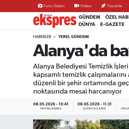
Foto Galeri
Video
Yazarlar
GÜNDEM
ÖZEL HAB
ÖZEL HABER
Nöbetçi Eczaneler
DÜNYA
E-GAZETE
GÜNDEM
Hava Durumu
HABERLER
YEREL GÜNDEM
Alanya'da ba
YEREL GÜNDEM
Trafik Durumu
Alanya Belediyesi Temizlik İşl
EKONOMİ
Süper Lig Puan Durumu ve Fikstür
kapsamlı temizlik çalışmalarını
KÜLTÜR - SANAT
Tüm Manşetler
düzenli bir şehir ortamında ge
noktasında mesai harcanıyor
SPOR
Son Dakika Haberleri
08.05.2026 - 10:41
08.05.2026 - 11:31
YAYINLANMA
GÜNCELLEME
OKU
SİYASET
Haber Arşivi
SAĞLIK