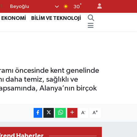
°
Beyoğlu
8
30
2
EKONOMİ
BİLİM VE TEKNOLOJİ
8
3
4
11
yramı öncesinde kent genelinde
ı daha temiz, sağlıklı ve
 kapsamında, Alanya’nın birçok
-
+
A
A
Trend Haberler