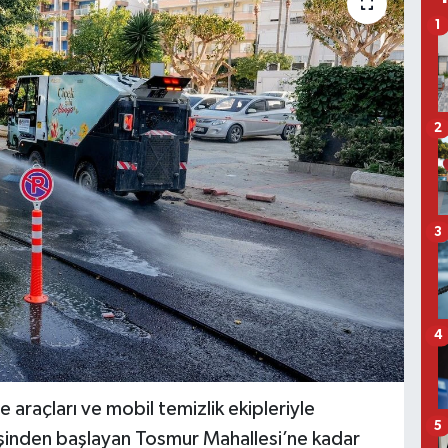
1
2
3
4
 araçları ve mobil temizlik ekipleriyle
5
rişinden başlayan Tosmur Mahallesi’ne kadar