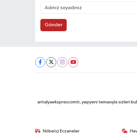
Gönder
antalyaeksprescomtr, yepyeni temasıyla sizleri bulu
Nöbetçi Eczaneler
Ha