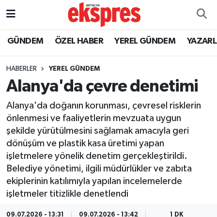
ÖZEL HABER
Nöbetçi Eczaneler
GÜNDEM
ÖZEL HABER
YEREL GÜNDEM
YAZAR
GÜNDEM
Hava Durumu
HABERLER
YEREL GÜNDEM
Alanya'da çevre denetimi
YEREL GÜNDEM
Trafik Durumu
Alanya'da doğanın korunması, çevresel risklerin
EKONOMİ
Süper Lig Puan Durumu ve Fikstür
önlenmesi ve faaliyetlerin mevzuata uygun
şekilde yürütülmesini sağlamak amacıyla geri
KÜLTÜR - SANAT
Tüm Manşetler
dönüşüm ve plastik kasa üretimi yapan
işletmelere yönelik denetim gerçekleştirildi.
SPOR
Son Dakika Haberleri
Belediye yönetimi, ilgili müdürlükler ve zabıta
ekiplerinin katılımıyla yapılan incelemelerde
SİYASET
Haber Arşivi
işletmeler titizlikle denetlendi
SAĞLIK
09.07.2026 - 13:31
09.07.2026 - 13:42
1 DK