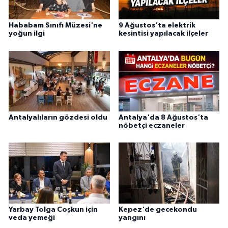
Hababam Sınıfı Müzesi'ne
9 Ağustos’ta elektrik
yoğun ilgi
kesintisi yapılacak ilçeler
Antalyalıların gözdesi oldu
Antalya'da 8 Ağustos'ta
nöbetçi eczaneler
Yarbay Tolga Coşkun için
Kepez'de gecekondu
veda yemeği
yangını