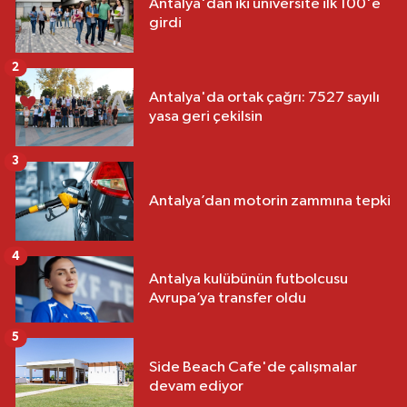
Antalya'dan iki üniversite ilk 100'e
girdi
2
Antalya'da ortak çağrı: 7527 sayılı
yasa geri çekilsin
3
Antalya’dan motorin zammına tepki
4
Antalya kulübünün futbolcusu
Avrupa’ya transfer oldu
5
Side Beach Cafe'de çalışmalar
devam ediyor