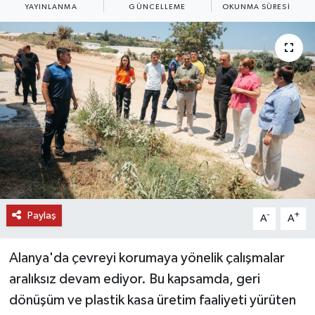
YAYINLANMA
GÜNCELLEME
OKUNMA SÜRESI
DÜNYA
EĞİTİM
TURİZM
RÖPORTAJ
VİDEO HABERLER
YAZARLAR
Paylaş
-
+
A
A
RESMİ İLAN
Alanya'da çevreyi korumaya yönelik çalışmalar
MAGAZİN
aralıksız devam ediyor. Bu kapsamda, geri
dönüşüm ve plastik kasa üretim faaliyeti yürüten