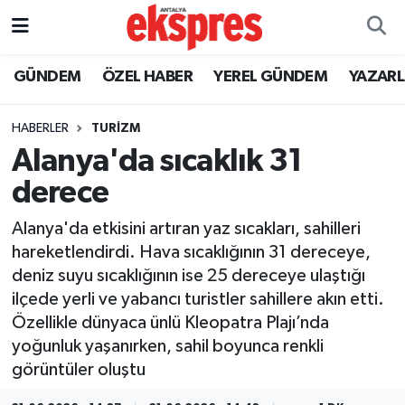
ÖZEL HABER
Nöbetçi Eczaneler
GÜNDEM
ÖZEL HABER
YEREL GÜNDEM
YAZAR
GÜNDEM
Hava Durumu
HABERLER
TURİZM
Alanya'da sıcaklık 31
YEREL GÜNDEM
Trafik Durumu
derece
EKONOMİ
Süper Lig Puan Durumu ve Fikstür
Alanya'da etkisini artıran yaz sıcakları, sahilleri
hareketlendirdi. Hava sıcaklığının 31 dereceye,
KÜLTÜR - SANAT
Tüm Manşetler
deniz suyu sıcaklığının ise 25 dereceye ulaştığı
ilçede yerli ve yabancı turistler sahillere akın etti.
SPOR
Son Dakika Haberleri
Özellikle dünyaca ünlü Kleopatra Plajı’nda
yoğunluk yaşanırken, sahil boyunca renkli
SİYASET
Haber Arşivi
görüntüler oluştu
SAĞLIK