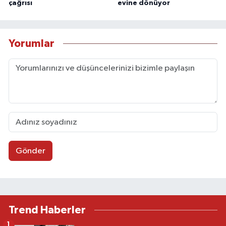
çağrısı
evine dönüyor
Yorumlar
Gönder
Trend Haberler
1