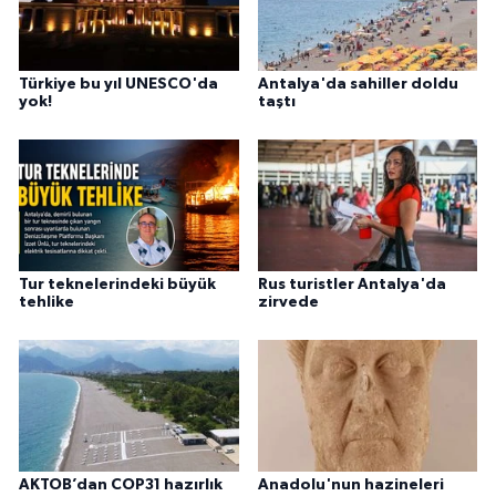
Türkiye bu yıl UNESCO'da
Antalya'da sahiller doldu
yok!
taştı
Tur teknelerindeki büyük
Rus turistler Antalya'da
tehlike
zirvede
AKTOB’dan COP31 hazırlık
Anadolu'nun hazineleri