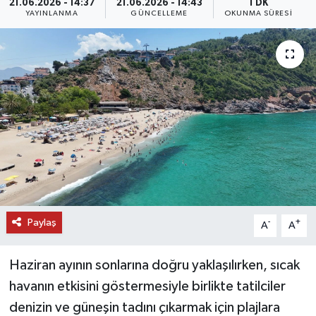
21.06.2026 - 14:37
21.06.2026 - 14:43
1 DK
YAYINLANMA
GÜNCELLEME
OKUNMA SÜRESI
DÜNYA
EĞİTİM
TURİZM
RÖPORTAJ
VİDEO HABERLER
YAZARLAR
Paylaş
-
+
A
A
RESMİ İLAN
Haziran ayının sonlarına doğru yaklaşılırken, sıcak
MAGAZİN
havanın etkisini göstermesiyle birlikte tatilciler
denizin ve güneşin tadını çıkarmak için plajlara