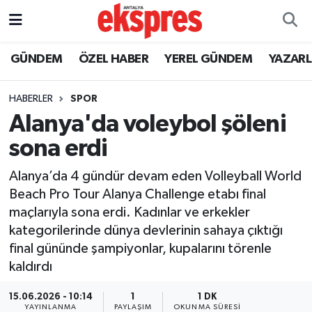
ÖZEL HABER
Nöbetçi Eczaneler
GÜNDEM
ÖZEL HABER
YEREL GÜNDEM
YAZAR
GÜNDEM
Hava Durumu
HABERLER
SPOR
Alanya'da voleybol şöleni
YEREL GÜNDEM
Trafik Durumu
sona erdi
EKONOMİ
Süper Lig Puan Durumu ve Fikstür
Alanya’da 4 gündür devam eden Volleyball World
Beach Pro Tour Alanya Challenge etabı final
KÜLTÜR - SANAT
Tüm Manşetler
maçlarıyla sona erdi. Kadınlar ve erkekler
kategorilerinde dünya devlerinin sahaya çıktığı
SPOR
Son Dakika Haberleri
final gününde şampiyonlar, kupalarını törenle
kaldırdı
SİYASET
Haber Arşivi
15.06.2026 - 10:14
1
1 DK
SAĞLIK
YAYINLANMA
PAYLAŞIM
OKUNMA SÜRESI