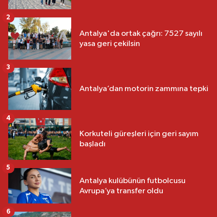
2
Antalya'da ortak çağrı: 7527 sayılı
yasa geri çekilsin
3
Antalya’dan motorin zammına tepki
4
Korkuteli güreşleri için geri sayım
başladı
5
Antalya kulübünün futbolcusu
Avrupa’ya transfer oldu
6