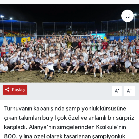
DÜNYA
EĞİTİM
TURİZM
RÖPORTAJ
VİDEO HABERLER
Paylaş
YAZARLAR
-
+
A
A
RESMİ İLAN
Turnuvanın kapanışında şampiyonluk kürsüsüne
çıkan takımları bu yıl çok özel ve anlamlı bir sürpriz
MAGAZİN
karşıladı. Alanya'nın simgelerinden Kızılkule’nin
800. yılına özel olarak tasarlanan şampiyonluk