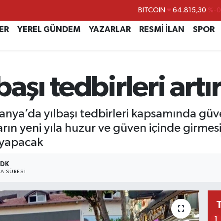
DOLAR
47,7436
%0.
EURO
55,2510
%0.
ER
YEREL GÜNDEM
YAZARLAR
RESMİ İLAN
SPOR
STERLİN
64,4811
%0.
GRAM ALTIN
6660.55
%
aşı tedbirleri artır
BİST100
13.779
%-
BITCOIN
64.815,30
%-0
Alanya’da yılbaşı tedbirleri kapsamında güv
arın yeni yıla huzur ve güven içinde girm
v yapacak
 DK
A SÜRESI
1