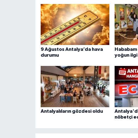
9 Ağustos Antalya’da hava
Hababam S
durumu
yoğun ilgi
Antalyalıların gözdesi oldu
Antalya'd
nöbetçi e