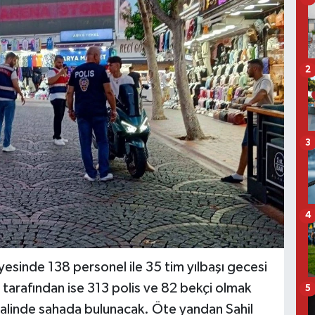
2
3
4
esinde 138 personel ile 35 tim yılbaşı gecesi
tarafından ise 313 polis ve 82 bekçi olmak
5
alinde sahada bulunacak. Öte yandan Sahil