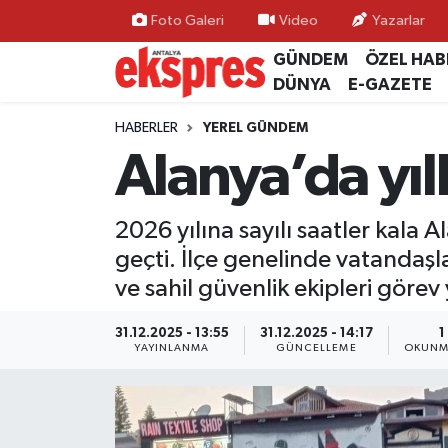
Foto Galeri
Video
Yazarlar
GÜNDEM
ÖZEL HAB
ÖZEL HABER
Nöbetçi Eczaneler
DÜNYA
E-GAZETE
GÜNDEM
Hava Durumu
HABERLER
YEREL GÜNDEM
Alanya’da yılb
YEREL GÜNDEM
Trafik Durumu
2026 yılına sayılı saatler kala 
EKONOMİ
Süper Lig Puan Durumu ve Fikstür
geçti. İlçe genelinde vatandaşl
KÜLTÜR - SANAT
Tüm Manşetler
ve sahil güvenlik ekipleri göre
SPOR
Son Dakika Haberleri
31.12.2025 - 13:55
31.12.2025 - 14:17
1
YAYINLANMA
GÜNCELLEME
OKUNM
SİYASET
Haber Arşivi
SAĞLIK