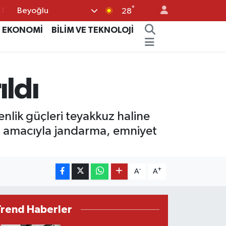
°
Beyoğlu
18
28
32
EKONOMİ
BİLİM VE TEKNOLOJİ
38
0
ıldı
14
.1
enlik güçleri teyakkuz haline
esi amacıyla jandarma, emniyet
-
+
A
A
Trend Haberler