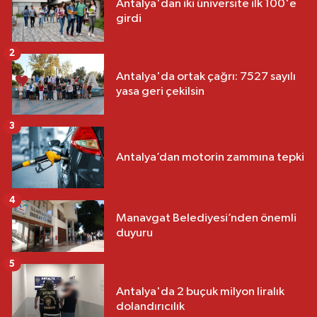
Antalya'dan iki üniversite ilk 100'e
girdi
2
Antalya'da ortak çağrı: 7527 sayılı
yasa geri çekilsin
3
Antalya’dan motorin zammına tepki
4
Manavgat Belediyesi’nden önemli
duyuru
5
Antalya'da 2 buçuk milyon liralık
dolandırıcılık