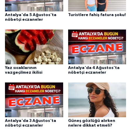
Antalya'da 5 Ağustos'ta
Turistlere fahiş fatura şoku!
nöbetçi eczaneler
Yaz sıcaklarının
Antalya'da 4 Ağustos'ta
vazgeçilmez ikilisi
nöbetçi eczaneler
Antalya'da 3 Ağustos'ta
Güneş gözlüğü alırken
nöbetçi eczaneler
nelere dikkat etmeli?