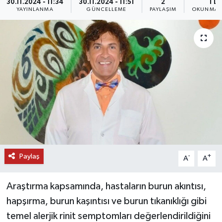
30.11.2024 - 11:34
30.11.2024 - 11:51
2
1 D
YAYINLANMA
GÜNCELLEME
PAYLAŞIM
OKUNMA S
DÜNYA
EĞİTİM
TURİZM
RÖPORTAJ
VİDEO HABERLER
YAZARLAR
Paylaş
-
+
A
A
RESMİ İLAN
Araştırma kapsamında, hastaların burun akıntısı,
MAGAZİN
hapşırma, burun kaşıntısı ve burun tıkanıklığı gibi
temel alerjik rinit semptomları değerlendirildiğini