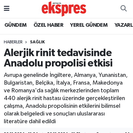
ÖZEL HABER
Nöbetçi Eczaneler
GÜNDEM
ÖZEL HABER
YEREL GÜNDEM
YAZAR
GÜNDEM
Hava Durumu
HABERLER
SAĞLIK
Alerjik rinit tedavisinde
YEREL GÜNDEM
Trafik Durumu
Anadolu propolisi etkisi
EKONOMİ
Süper Lig Puan Durumu ve Fikstür
Avrupa genelinde İngiltere, Almanya, Yunanistan,
Bulgaristan, Belçika, İtalya, Fransa, Makedonya
KÜLTÜR - SANAT
Tüm Manşetler
ve Romanya'da sağlık merkezlerinden toplam
440 alerjik rinit hastası üzerinde gerçekleştirilen
SPOR
Son Dakika Haberleri
çalışma, Anadolu propolisinin etkilerini bilimsel
olarak belgeledi ve sonuçları uluslararası
SİYASET
Haber Arşivi
literatüre dahil edildi
SAĞLIK