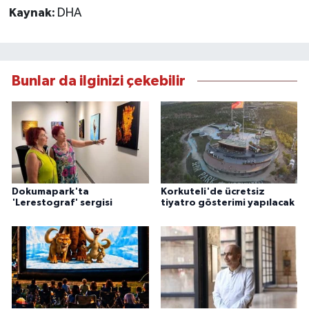
Kaynak:
DHA
Bunlar da ilginizi çekebilir
Dokumapark'ta
Korkuteli'de ücretsiz
'Lerestograf' sergisi
tiyatro gösterimi yapılacak