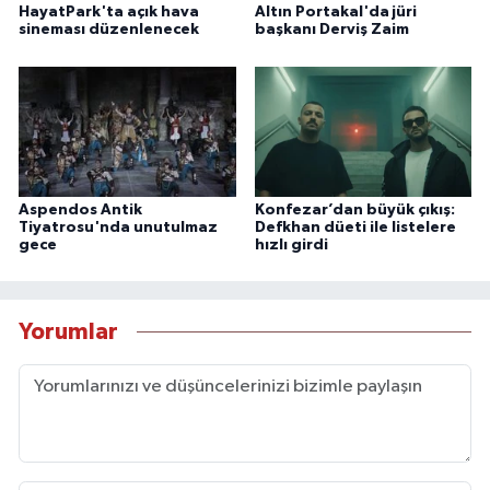
HayatPark'ta açık hava
Altın Portakal'da jüri
sineması düzenlenecek
başkanı Derviş Zaim
Aspendos Antik
Konfezar’dan büyük çıkış:
Tiyatrosu'nda unutulmaz
Defkhan düeti ile listelere
gece
hızlı girdi
Yorumlar