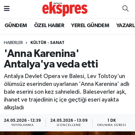
ÖZEL HABER
Nöbetçi Eczaneler
GÜNDEM
ÖZEL HABER
YEREL GÜNDEM
YAZAR
GÜNDEM
Hava Durumu
HABERLER
KÜLTÜR - SANAT
'Anna Karenina'
YEREL GÜNDEM
Trafik Durumu
Antalya'ya veda etti
EKONOMİ
Süper Lig Puan Durumu ve Fikstür
Antalya Devlet Opera ve Balesi, Lev Tolstoy'un
ölümsüz eserinden uyarlanan 'Anna Karenina' adlı
KÜLTÜR - SANAT
Tüm Manşetler
bale eserini son kez sahneledi. Baleseverler aşk,
ihanet ve trajedinin iç içe geçtiği eseri ayakta
SPOR
Son Dakika Haberleri
alkışladı
SİYASET
Haber Arşivi
24.05.2026 - 12:39
24.05.2026 - 13:09
1 DK
YAYINLANMA
GÜNCELLEME
OKUNMA SÜRESI
SAĞLIK