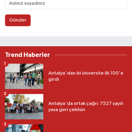
Gönder
Trend Haberler
1
Antalya'dan iki üniversite ilk 100'e
girdi
2
Antalya'da ortak çağrı: 7527 sayılı
yasa geri çekilsin
3