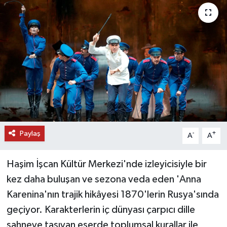
DÜNYA
EĞİTİM
TURİZM
RÖPORTAJ
VİDEO HABERLER
Paylaş
-
+
A
A
YAZARLAR
Haşim İşcan Kültür Merkezi'nde izleyicisiyle bir
RESMİ İLAN
kez daha buluşan ve sezona veda eden 'Anna
Karenina'nın trajik hikâyesi 1870'lerin Rusya'sında
MAGAZİN
geçiyor. Karakterlerin iç dünyası çarpıcı dille
sahneye taşıyan eserde toplumsal kurallar ile