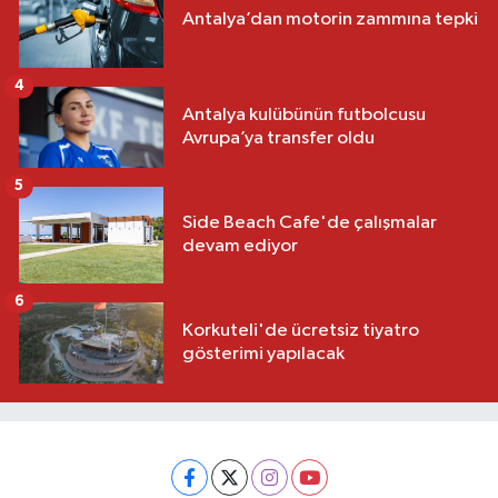
Antalya’dan motorin zammına tepki
4
Antalya kulübünün futbolcusu
Avrupa’ya transfer oldu
5
Side Beach Cafe'de çalışmalar
devam ediyor
6
Korkuteli'de ücretsiz tiyatro
gösterimi yapılacak