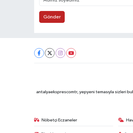
Gönder
antalyaeksprescomtr, yepyeni temasıyla sizleri bulu
Nöbetçi Eczaneler
Ha