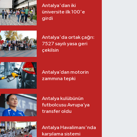
Antalya'dan iki
üniversite ilk 100'e
girdi
Antalya'da ortak çağrı:
7527 sayılı yasa geri
çekilsin
Antalya’dan motorin
zammına tepki
Antalya kulübünün
futbolcusu Avrupa’ya
transfer oldu
Antalya Havalimanı'nda
karşılama sistemi