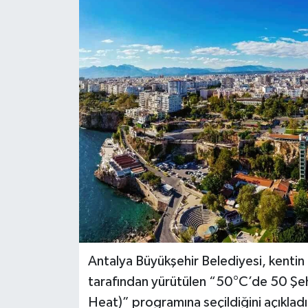
DÜNYA
EĞİTİM
TURİZM
RÖPORTAJ
VİDEO HABERLER
YAZARLAR
RESMİ İLAN
Antalya Büyükşehir Belediyesi, kentin
MAGAZİN
tarafından yürütülen “50°C’de 50 Şehi
Heat)” programına seçildiğini açıklad