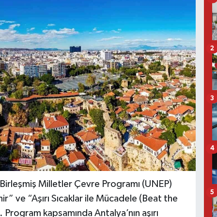
2
3
4
 Birleşmiş Milletler Çevre Programı (UNEP)
5
r” ve “Aşırı Sıcaklar ile Mücadele (Beat the
ı. Program kapsamında Antalya’nın aşırı