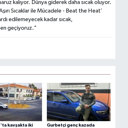
a maruz kalıyor. Dünya giderek daha sıcak oluyor.
Aşırı Sıcaklar ile Mücadele - Beat the Heat’
ardı edilemeyecek kadar sıcak,
ten geçiyoruz."
ta kavşakta iki
Gurbetçi genç kazada