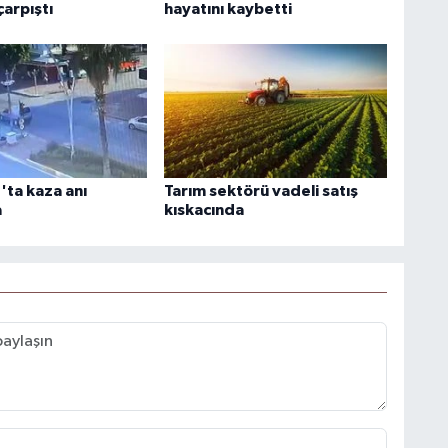
arpıştı
hayatını kaybetti
ta kaza anı
Tarım sektörü vadeli satış
a
kıskacında