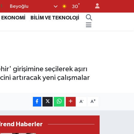
°
Beyoğlu
30
8
EKONOMİ
BİLİM VE TEKNOLOJİ
2
8
3
4
r' girişimine seçilerek aşırı
ini artıracak yeni çalışmalar
-
+
A
A
Trend Haberler