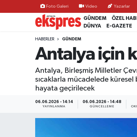
Foto Galeri
Video
Yazarlar
GÜNDEM
ÖZEL HAB
ÖZEL HABER
Nöbetçi Eczaneler
DÜNYA
E-GAZETE
GÜNDEM
Hava Durumu
HABERLER
GÜNDEM
Antalya için k
YEREL GÜNDEM
Trafik Durumu
Antalya, Birleşmiş Milletler Çe
EKONOMİ
Süper Lig Puan Durumu ve Fikstür
sıcaklarla mücadelede küresel b
KÜLTÜR - SANAT
Tüm Manşetler
hayata geçirilecek
SPOR
Son Dakika Haberleri
06.06.2026 - 14:14
06.06.2026 - 14:48
YAYINLANMA
GÜNCELLEME
OK
SİYASET
Haber Arşivi
SAĞLIK