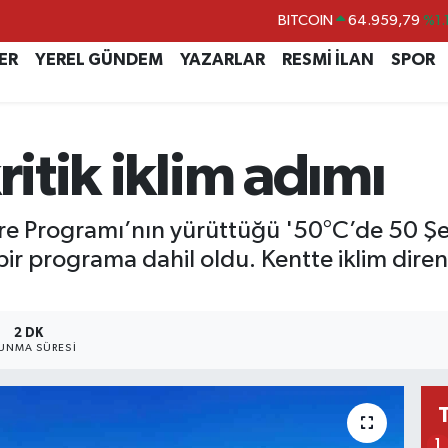
DOLAR
47,7436
%0.1
ER
YEREL GÜNDEM
YAZARLAR
RESMİ İLAN
SPOR
EURO
55,2510
%0.3
STERLİN
64,4811
%0.3
GRAM ALTIN
6660.55
%0.0
ritik iklim adımı
BİST100
13.779
%-1
vre Programı’nın yürüttüğü '50°C’de 50 Şehi
ir programa dahil oldu. Kentte iklim direnc
2 DK
UNMA SÜRESI
1