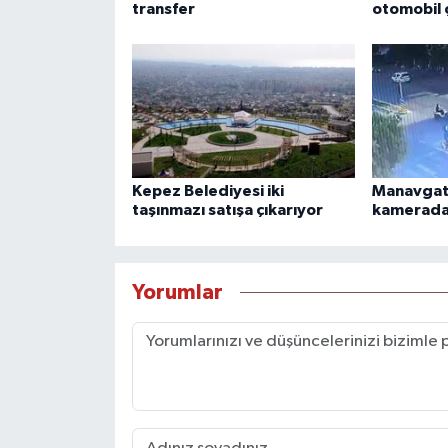
transfer
otomobil ç
Kepez Belediyesi iki
Manavgat'
taşınmazı satışa çıkarıyor
kamerad
Yorumlar