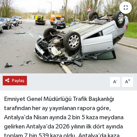
DÜNYA
EĞİTİM
TURİZM
RÖPORTAJ
VİDEO HABERLER
Paylaş
-
+
A
A
YAZARLAR
Emniyet Genel Müdürlüğü Trafik Başkanlığı
RESMİ İLAN
tarafından her ay yayınlanan rapora göre,
Antalya’da Nisan ayında 2 bin 5 kaza meydana
MAGAZİN
gelirken Antalya’da 2026 yılının ilk dört ayında
toplam 7 bin 539 kaza oldu. Antalya’da kaza