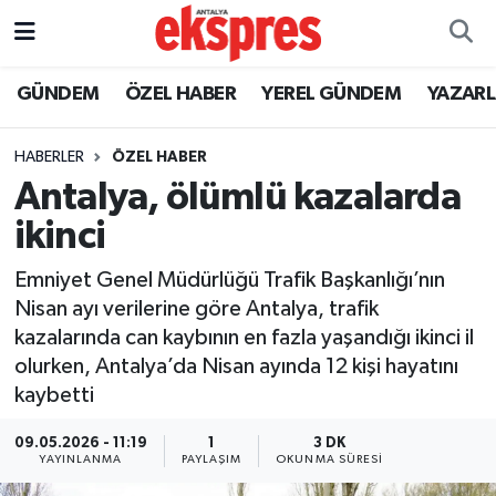
ÖZEL HABER
Nöbetçi Eczaneler
GÜNDEM
ÖZEL HABER
YEREL GÜNDEM
YAZAR
GÜNDEM
Hava Durumu
HABERLER
ÖZEL HABER
Antalya, ölümlü kazalarda
YEREL GÜNDEM
Trafik Durumu
ikinci
EKONOMİ
Süper Lig Puan Durumu ve Fikstür
Emniyet Genel Müdürlüğü Trafik Başkanlığı’nın
Nisan ayı verilerine göre Antalya, trafik
KÜLTÜR - SANAT
Tüm Manşetler
kazalarında can kaybının en fazla yaşandığı ikinci il
olurken, Antalya’da Nisan ayında 12 kişi hayatını
SPOR
Son Dakika Haberleri
kaybetti
SİYASET
Haber Arşivi
09.05.2026 - 11:19
1
3 DK
YAYINLANMA
PAYLAŞIM
OKUNMA SÜRESI
SAĞLIK