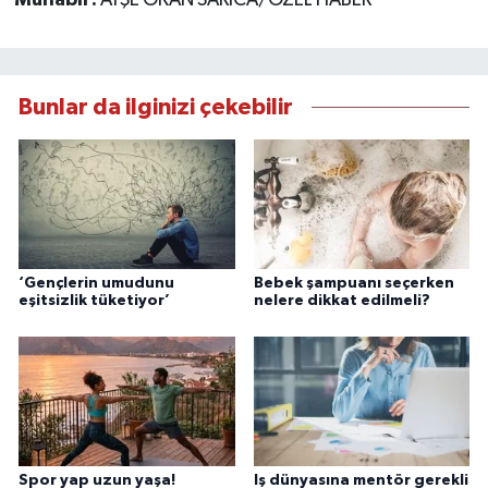
Muhabir:
AYŞE OKAN SARICA/ÖZEL HABER
Bunlar da ilginizi çekebilir
‘Gençlerin umudunu
Bebek şampuanı seçerken
eşitsizlik tüketiyor’
nelere dikkat edilmeli?
Spor yap uzun yaşa!
Iş dünyasına mentör gerekli