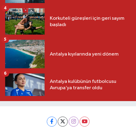
4
Korkuteli güreşleri için geri sayım
başladı
5
Antalya kıyılarında yeni dönem
6
Antalya kulübünün futbolcusu
Avrupa’ya transfer oldu