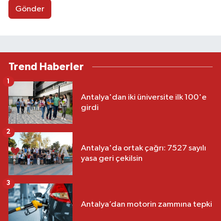
Gönder
Trend Haberler
1
Antalya'dan iki üniversite ilk 100'e
girdi
2
Antalya'da ortak çağrı: 7527 sayılı
yasa geri çekilsin
3
Antalya’dan motorin zammına tepki