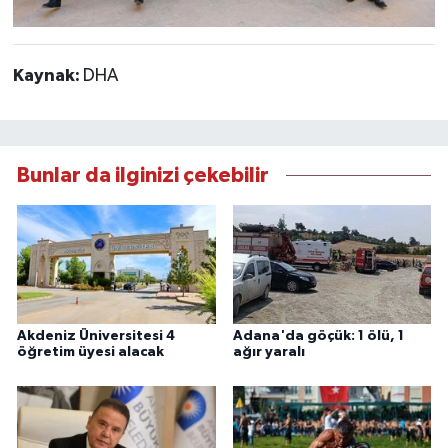
Kaynak:
DHA
Bunlar da ilginizi çekebilir
Akdeniz Üniversitesi 4
Adana'da göçük: 1 ölü, 1
öğretim üyesi alacak
ağır yaralı