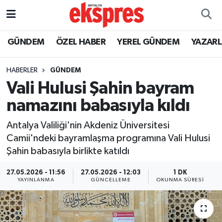
ÖZEL HABER
Nöbetçi Eczaneler
GÜNDEM
ÖZEL HABER
YEREL GÜNDEM
YAZAR
GÜNDEM
Hava Durumu
HABERLER
GÜNDEM
Vali Hulusi Şahin bayram
YEREL GÜNDEM
Trafik Durumu
namazını babasıyla kıldı
EKONOMİ
Süper Lig Puan Durumu ve Fikstür
Antalya Valiliği'nin Akdeniz Üniversitesi
Camii'ndeki bayramlaşma programına Vali Hulusi
KÜLTÜR - SANAT
Tüm Manşetler
Şahin babasıyla birlikte katıldı
SPOR
Son Dakika Haberleri
27.05.2026 - 11:56
27.05.2026 - 12:03
1 DK
YAYINLANMA
GÜNCELLEME
OKUNMA SÜRESI
SİYASET
Haber Arşivi
SAĞLIK