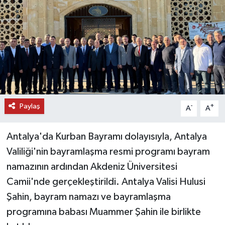
DÜNYA
EĞİTİM
TURİZM
RÖPORTAJ
Paylaş
-
+
A
A
VİDEO HABERLER
Antalya'da Kurban Bayramı dolayısıyla, Antalya
YAZARLAR
Valiliği'nin bayramlaşma resmi programı bayram
namazının ardından Akdeniz Üniversitesi
RESMİ İLAN
Camii'nde gerçekleştirildi. Antalya Valisi Hulusi
Şahin, bayram namazı ve bayramlaşma
MAGAZİN
programına babası Muammer Şahin ile birlikte