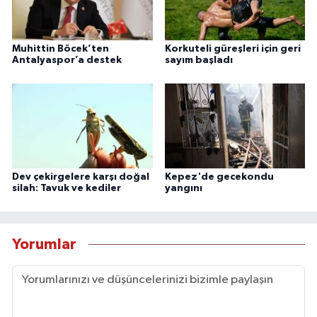
Muhittin Böcek’ten
Korkuteli güreşleri için geri
Antalyaspor’a destek
sayım başladı
Dev çekirgelere karşı doğal
Kepez'de gecekondu
silah: Tavuk ve kediler
yangını
Yorumlar