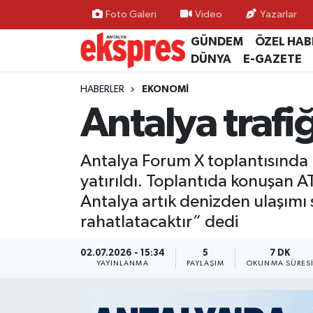
Foto Galeri
Video
Yazarlar
GÜNDEM
ÖZEL HAB
ÖZEL HABER
Nöbetçi Eczaneler
DÜNYA
E-GAZETE
GÜNDEM
Hava Durumu
HABERLER
EKONOMİ
Antalya trafiğ
YEREL GÜNDEM
Trafik Durumu
Antalya Forum X toplantısında 
EKONOMİ
Süper Lig Puan Durumu ve Fikstür
yatırıldı. Toplantıda konuşan 
KÜLTÜR - SANAT
Tüm Manşetler
Antalya artık denizden ulaşımı sa
rahatlatacaktır” dedi
SPOR
Son Dakika Haberleri
02.07.2026 - 15:34
5
7 DK
YAYINLANMA
PAYLAŞIM
OKUNMA SÜRES
SİYASET
Haber Arşivi
SAĞLIK