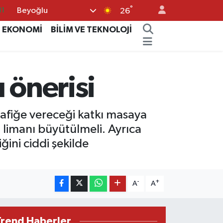
°
Beyoğlu
18
26
32
EKONOMİ
BİLİM VE TEKNOLOJİ
38
03
ı önerisi
14
11
rafiğe vereceği katkı masaya
 limanı büyütülmeli. Ayrıca
ğini ciddi şekilde
-
+
A
A
Trend Haberler