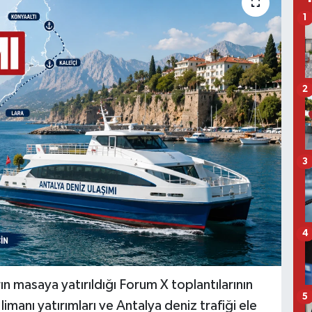
1
2
3
4
rın masaya yatırıldığı Forum X toplantılarının
5
manı yatırımları ve Antalya deniz trafiği ele