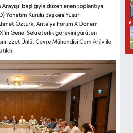
n Arayışı' başlığıyla düzenlenen toplantıya
O) Yönetim Kurulu Başkanı Yusuf
Ahmet Öztürk, Antalya Forum X Dönem
6
'in Genel Sekreterlik görevini yürüten
nı İzzet Ünlü, Çevre Mühendisi Cem Arüv ile
tıldı.