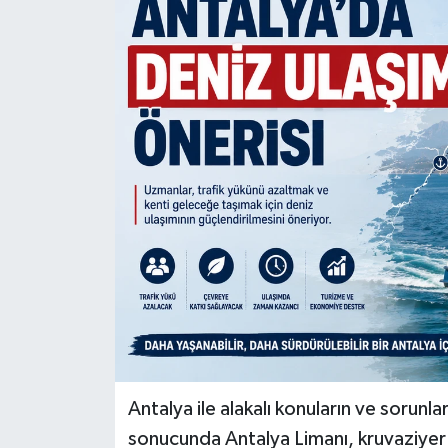
DÜNYA
EĞİTİM
TURİZM
RÖPORTAJ
VİDEO HABERLER
YAZARLAR
RESMİ İLAN
MAGAZİN
Antalya ile alakalı konuların ve sorunla
sonucunda Antalya Limanı, kruvaziyer li