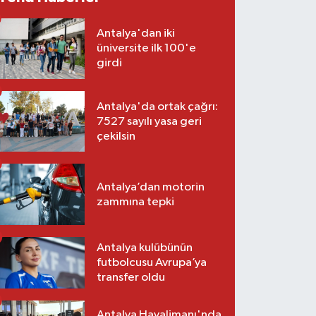
Antalya'dan iki
üniversite ilk 100'e
girdi
Antalya'da ortak çağrı:
7527 sayılı yasa geri
çekilsin
Antalya’dan motorin
zammına tepki
Antalya kulübünün
futbolcusu Avrupa’ya
transfer oldu
Antalya Havalimanı'nda