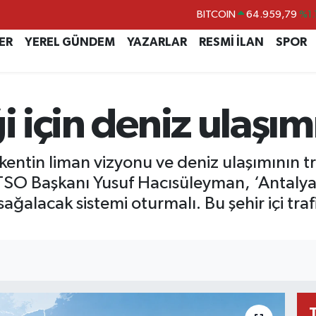
DOLAR
47,7436
%0.
EURO
55,2510
%0.
ER
YEREL GÜNDEM
YAZARLAR
RESMİ İLAN
SPOR
STERLİN
64,4811
%0.
GRAM ALTIN
6660.55
%0.
i için deniz ulaşım
BİST100
13.779
%-
BITCOIN
64.959,79
%1.
kentin liman vizyonu ve deniz ulaşımının t
ATSO Başkanı Yusuf Hacısüleyman, ‘Antalya
ğalacak sistemi oturmalı. Bu şehir içi trafi
I