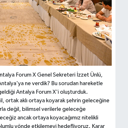
Antalya Forum X Genel Sekreteri İzzet Ünlü,
 Antalya'ya ne verdik? Bu sorudan hareketle
 geldiği Antalya Forum X'i oluşturduk.
, ortak aklı ortaya koyarak şehrin geleceğine
arla değil, bilimsel verilerle geleceğe
eceğiz ancak ortaya koyacağımız nitelikli
ı olumlu yönde etkilemeyi hedefliyoruz. Karar