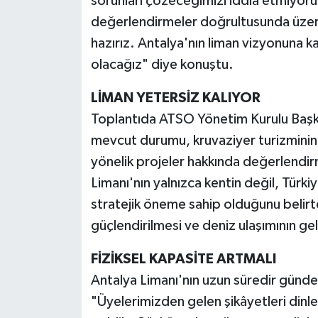
sorunları çözeceğimizi iddia etmiyor
değerlendirmeler doğrultusunda üzer
hazırız. Antalya'nın liman vizyonuna kat
olacağız" diye konuştu.
LİMAN YETERSİZ KALIYOR
Toplantıda ATSO Yönetim Kurulu Başka
mevcut durumu, kruvaziyer turizminin 
yönelik projeler hakkında değerlendi
Limanı'nın yalnızca kentin değil, Türkiye
stratejik öneme sahip olduğunu belirter
güçlendirilmesi ve deniz ulaşımının gel
FİZİKSEL KAPASİTE ARTMALI
Antalya Limanı'nın uzun süredir günd
"Üyelerimizden gelen şikâyetleri dinled