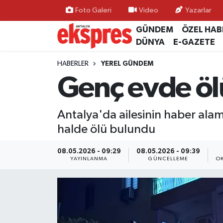
Foto Galeri
Video
Yazarlar
GÜNDEM
ÖZEL HAB
ÖZEL HABER
Nöbetçi Eczaneler
DÜNYA
E-GAZETE
GÜNDEM
Hava Durumu
HABERLER
YEREL GÜNDEM
Genç evde öl
YEREL GÜNDEM
Trafik Durumu
Antalya'da ailesinin haber ala
EKONOMİ
Süper Lig Puan Durumu ve Fikstür
halde ölü bulundu
KÜLTÜR - SANAT
Tüm Manşetler
08.05.2026 - 09:29
08.05.2026 - 09:39
YAYINLANMA
GÜNCELLEME
OK
SPOR
Son Dakika Haberleri
SİYASET
Haber Arşivi
SAĞLIK