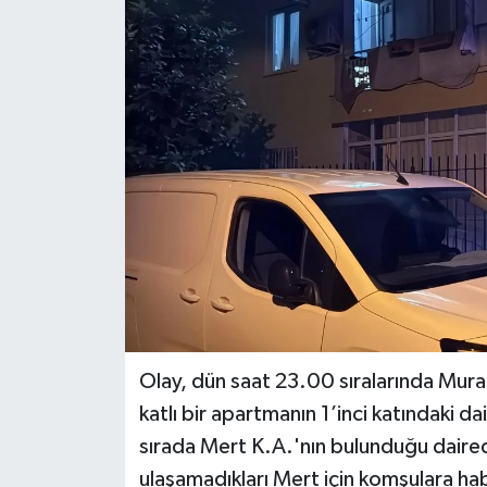
DÜNYA
EĞİTİM
TURİZM
RÖPORTAJ
VİDEO HABERLER
YAZARLAR
RESMİ İLAN
Olay, dün saat 23.00 sıralarında Murat
katlı bir apartmanın 1’inci katındaki 
MAGAZİN
sırada Mert K.A.'nın bulunduğu dairede
ulaşamadıkları Mert için komşulara hab