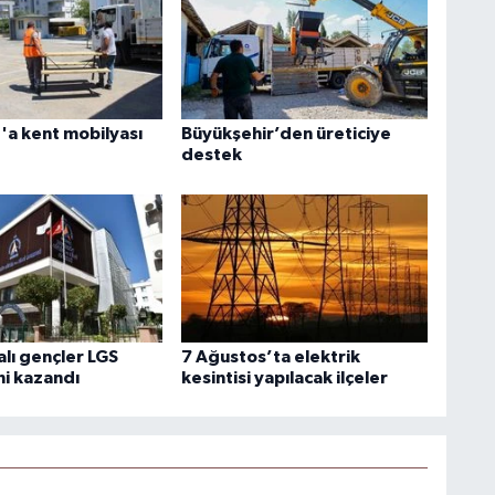
a kent mobilyası
Büyükşehir’den üreticiye
destek
lı gençler LGS
7 Ağustos’ta elektrik
ni kazandı
kesintisi yapılacak ilçeler