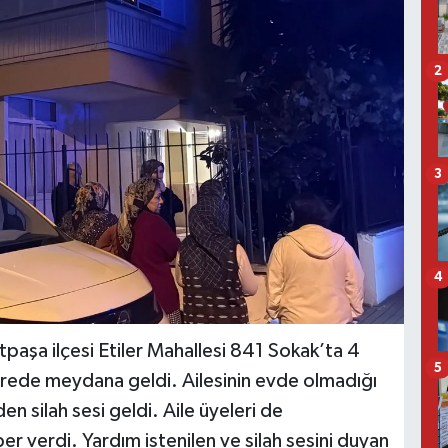
2
3
4
paşa ilçesi Etiler Mahallesi 841 Sokak’ta 4
5
dairede meydana geldi. Ailesinin evde olmadığı
n silah sesi geldi. Aile üyeleri de
er verdi. Yardım istenilen ve silah sesini duyan