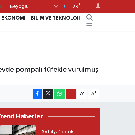
°
Beyoğlu
6
29
2
EKONOMİ
BİLİM VE TEKNOLOJİ
2
2
0
6
 evde pompalı tüfekle vurulmuş
-
+
A
A
Trend Haberler
Antalya'dan iki