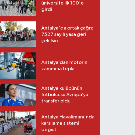
üniversite ilk 100'e
girdi
Antalya'da ortak çağrı:
7527 sayılı yasa geri
çekilsin
Antalya’dan motorin
zammına tepki
Antalya kulübünün
futbolcusu Avrupa’ya
transfer oldu
Antalya Havalimanı'nda
karşılama sistemi
değişti