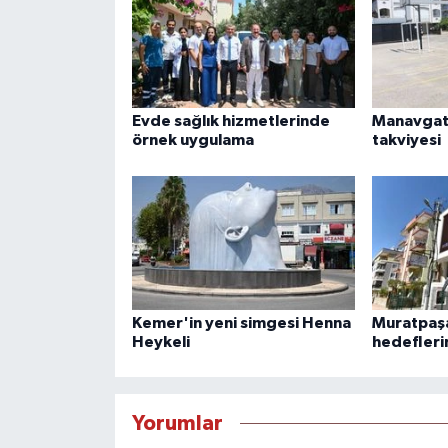
Evde sağlık hizmetlerinde
Manavgat'
örnek uygulama
takviyesi
Kemer'in yeni simgesi Henna
Muratpaşa
Heykeli
hedefleri
Yorumlar