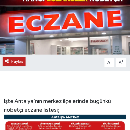
DÜNYA
EĞİTİM
TURİZM
RÖPORTAJ
Paylaş
-
+
A
A
VİDEO HABERLER
YAZARLAR
RESMİ İLAN
İşte Antalya'nın merkez ilçelerinde bugünkü
nöbetçi eczane listesi;
MAGAZİN