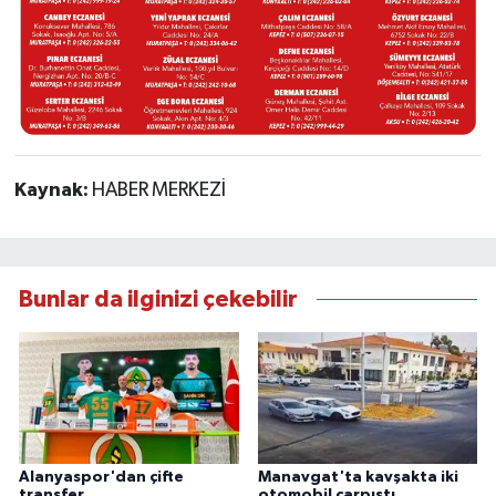
Kaynak:
HABER MERKEZİ
Bunlar da ilginizi çekebilir
Alanyaspor'dan çifte
Manavgat'ta kavşakta iki
transfer
otomobil çarpıştı