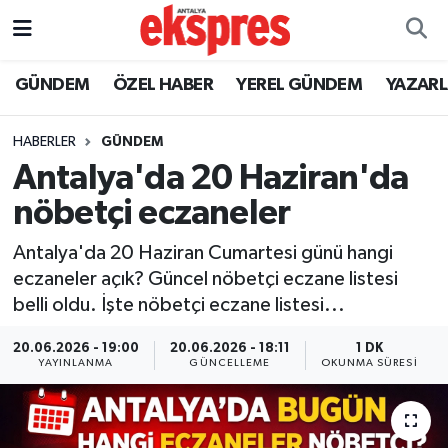
ÖZEL HABER
Nöbetçi Eczaneler
GÜNDEM
ÖZEL HABER
YEREL GÜNDEM
YAZAR
GÜNDEM
Hava Durumu
HABERLER
GÜNDEM
Antalya'da 20 Haziran'da
YEREL GÜNDEM
Trafik Durumu
nöbetçi eczaneler
EKONOMİ
Süper Lig Puan Durumu ve Fikstür
Antalya'da 20 Haziran Cumartesi günü hangi
eczaneler açık? Güncel nöbetçi eczane listesi
KÜLTÜR - SANAT
Tüm Manşetler
belli oldu. İşte nöbetçi eczane listesi...
SPOR
Son Dakika Haberleri
20.06.2026 - 19:00
20.06.2026 - 18:11
1 DK
YAYINLANMA
GÜNCELLEME
OKUNMA SÜRESI
SİYASET
Haber Arşivi
SAĞLIK