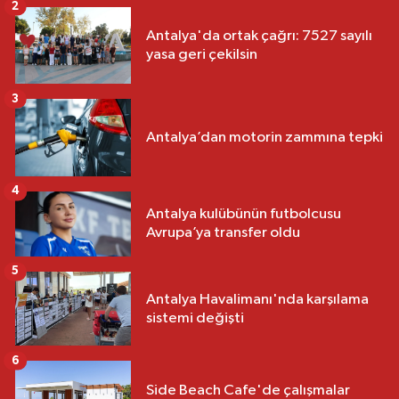
2
Antalya'da ortak çağrı: 7527 sayılı
yasa geri çekilsin
3
Antalya’dan motorin zammına tepki
4
Antalya kulübünün futbolcusu
Avrupa’ya transfer oldu
5
Antalya Havalimanı'nda karşılama
sistemi değişti
6
Side Beach Cafe'de çalışmalar