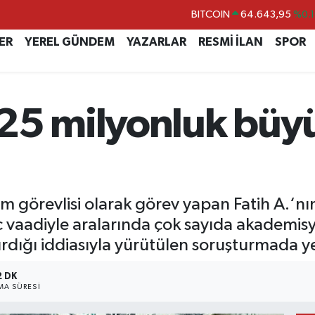
BITCOIN
64.643,95
%0.1
DOLAR
47,6006
%0.0
ER
YEREL GÜNDEM
YAZARLAR
RESMİ İLAN
SPOR
EURO
55,0250
%0.0
STERLİN
64,2398
%0.
GRAM ALTIN
6500.87
%0.1
225 milyonluk büy
BİST100
13.799
%7
m görevlisi olarak görev yapan Fatih A.‘nın
ç vaadiyle aralarında çok sayıda akademisy
ırdığı iddiasıyla yürütülen soruşturmada y
2 DK
A SÜRESI