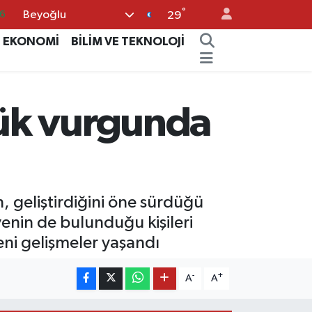
6
°
Beyoğlu
29
6
EKONOMİ
BİLİM VE TEKNOLOJİ
2
2
2
ük vurgunda
0
, geliştirdiğini öne sürdüğü
enin de bulunduğu kişileri
eni gelişmeler yaşandı
-
+
A
A