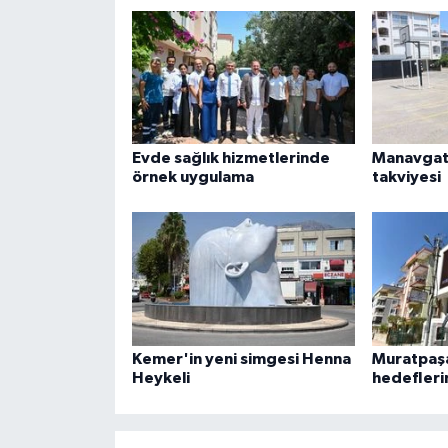
Evde sağlık hizmetlerinde
Manavgat'
örnek uygulama
takviyesi
Kemer'in yeni simgesi Henna
Muratpaşa
Heykeli
hedefleri