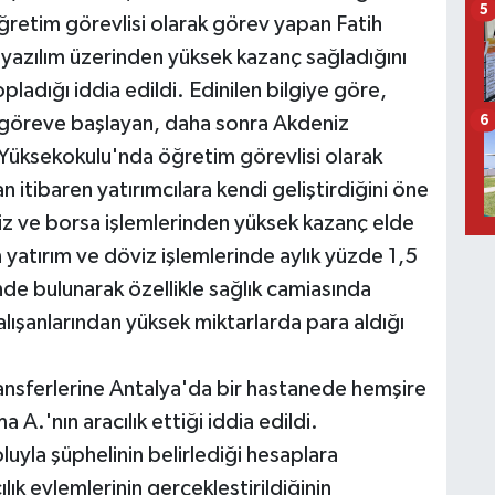
5
retim görevlisi olarak görev yapan Fatih
ot yazılım üzerinden yüksek kazanç sağladığını
ladığı iddia edildi. Edinilen bilgiye göre,
k göreve başlayan, daha sonra Akdeniz
6
 Yüksekokulu'nda öğretim görevlisi olarak
 itibaren yatırımcılara kendi geliştirdiğini öne
viz ve borsa işlemlerinden yüksek kazanç elde
nin yatırım ve döviz işlemlerinde aylık yüzde 1,5
nde bulunarak özellikle sağlık camiasında
lışanlarından yüksek miktarlarda para aldığı
nsferlerine Antalya'da bir hastanede hemşire
 A.'nın aracılık ettiği iddia edildi.
luyla şüphelinin belirlediği hesaplara
ık eylemlerinin gerçekleştirildiğinin