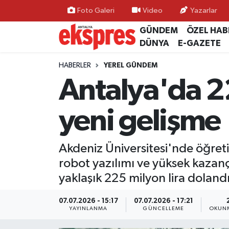
Foto Galeri
Video
Yazarlar
GÜNDEM
ÖZEL HAB
ÖZEL HABER
Nöbetçi Eczaneler
DÜNYA
E-GAZETE
GÜNDEM
Hava Durumu
HABERLER
YEREL GÜNDEM
Antalya'da 
YEREL GÜNDEM
Trafik Durumu
yeni gelişme
EKONOMİ
Süper Lig Puan Durumu ve Fikstür
KÜLTÜR - SANAT
Tüm Manşetler
Akdeniz Üniversitesi'nde öğreti
robot yazılımı ve yüksek kazan
SPOR
Son Dakika Haberleri
yaklaşık 225 milyon lira doland
SİYASET
Haber Arşivi
07.07.2026 - 15:17
07.07.2026 - 17:21
YAYINLANMA
GÜNCELLEME
OKUNM
SAĞLIK