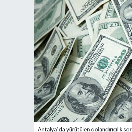
DÜNYA
EĞİTİM
TURİZM
RÖPORTAJ
VİDEO HABERLER
YAZARLAR
RESMİ İLAN
MAGAZİN
Antalya'da yürütülen dolandırıcılık so