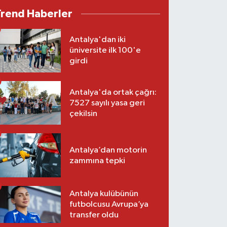
Trend Haberler
Antalya'dan iki
üniversite ilk 100'e
girdi
Antalya'da ortak çağrı:
7527 sayılı yasa geri
çekilsin
Antalya’dan motorin
zammına tepki
Antalya kulübünün
futbolcusu Avrupa’ya
transfer oldu