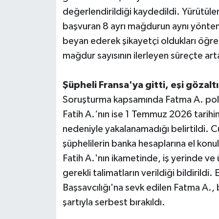
değerlendirildiği kaydedildi. Yürütül
başvuran 8 ayrı mağdurun aynı yöntemle
beyan ederek şikayetçi oldukları öğren
mağdur sayısının ilerleyen süreçte arta
Şüpheli Fransa'ya gitti, eşi gözaltı
Soruşturma kapsamında Fatma A. polis 
Fatih A.‘nın ise 1 Temmuz 2026 tarihin
nedeniyle yakalanamadığı belirtildi. C
şüphelilerin banka hesaplarına el konul
Fatih A.'nın ikametinde, iş yerinde ve
gerekli talimatların verildiği bildirild
Başsavcılığı'na sevk edilen Fatma A., 
şartıyla serbest bırakıldı.