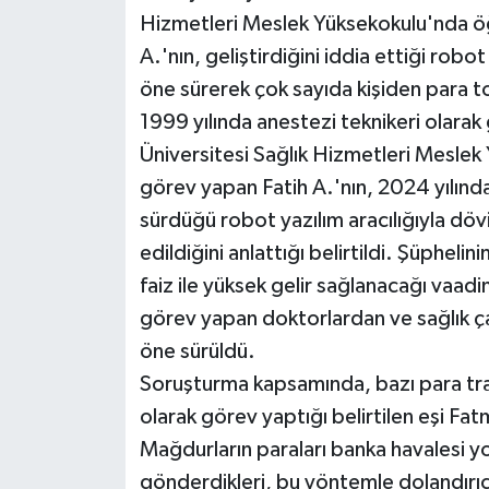
Hizmetleri Meslek Yüksekokulu'nda öğ
A.'nın, geliştirdiğini iddia ettiği rob
öne sürerek çok sayıda kişiden para top
1999 yılında anestezi teknikeri olara
Üniversitesi Sağlık Hizmetleri Meslek
görev yapan Fatih A.'nın, 2024 yılından
sürdüğü robot yazılım aracılığıyla dö
edildiğini anlattığı belirtildi. Şüpheli
faiz ile yüksek gelir sağlanacağı vaadi
görev yapan doktorlardan ve sağlık ça
öne sürüldü.
Soruşturma kapsamında, bazı para tra
olarak görev yaptığı belirtilen eşi Fatma
Mağdurların paraları banka havalesi yo
gönderdikleri, bu yöntemle dolandırıcıl