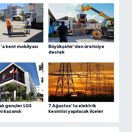
a kent mobilyası
Büyükşehir’den üreticiye
destek
lı gençler LGS
7 Ağustos’ta elektrik
ni kazandı
kesintisi yapılacak ilçeler