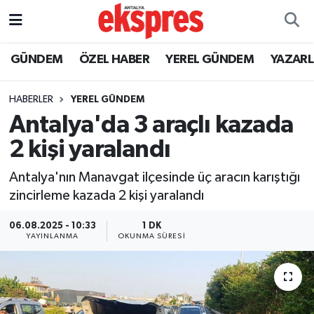
ÖZEL HABER
Nöbetçi Eczaneler
GÜNDEM
ÖZEL HABER
YEREL GÜNDEM
YAZAR
GÜNDEM
Hava Durumu
HABERLER
YEREL GÜNDEM
Antalya'da 3 araçlı kazada
YEREL GÜNDEM
Trafik Durumu
2 kişi yaralandı
EKONOMİ
Süper Lig Puan Durumu ve Fikstür
Antalya'nın Manavgat ilçesinde üç aracın karıştığı
zincirleme kazada 2 kişi yaralandı
KÜLTÜR - SANAT
Tüm Manşetler
06.08.2025 - 10:33
1 DK
SPOR
Son Dakika Haberleri
YAYINLANMA
OKUNMA SÜRESI
SİYASET
Haber Arşivi
SAĞLIK