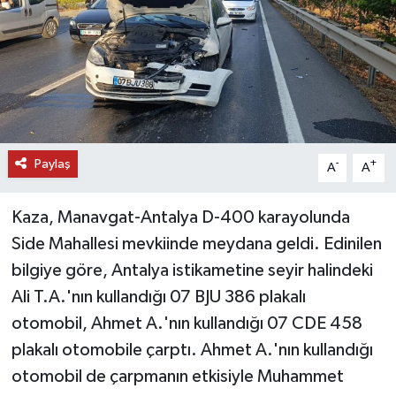
DÜNYA
EĞİTİM
TURİZM
Paylaş
-
+
RÖPORTAJ
A
A
VİDEO HABERLER
Kaza, Manavgat-Antalya D-400 karayolunda
Side Mahallesi mevkiinde meydana geldi. Edinilen
YAZARLAR
bilgiye göre, Antalya istikametine seyir halindeki
Ali T.A.'nın kullandığı 07 BJU 386 plakalı
RESMİ İLAN
otomobil, Ahmet A.'nın kullandığı 07 CDE 458
MAGAZİN
plakalı otomobile çarptı. Ahmet A.'nın kullandığı
otomobil de çarpmanın etkisiyle Muhammet