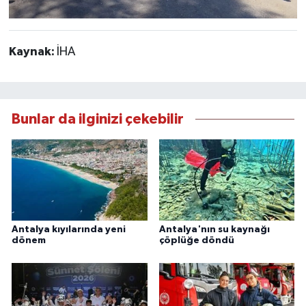
Kaynak:
İHA
Bunlar da ilginizi çekebilir
Antalya kıyılarında yeni
Antalya'nın su kaynağı
dönem
çöplüğe döndü