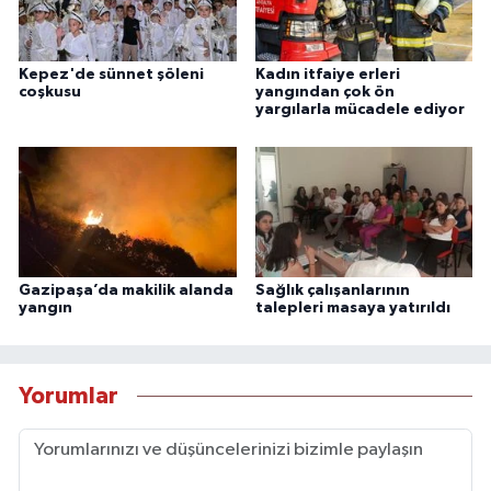
Kepez'de sünnet şöleni
Kadın itfaiye erleri
coşkusu
yangından çok ön
yargılarla mücadele ediyor
Gazipaşa’da makilik alanda
Sağlık çalışanlarının
yangın
talepleri masaya yatırıldı
Yorumlar