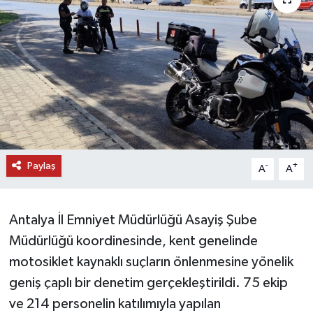
DÜNYA
EĞİTİM
TURİZM
RÖPORTAJ
Paylaş
VİDEO HABERLER
-
+
A
A
YAZARLAR
Antalya İl Emniyet Müdürlüğü Asayiş Şube
RESMİ İLAN
Müdürlüğü koordinesinde, kent genelinde
motosiklet kaynaklı suçların önlenmesine yönelik
MAGAZİN
geniş çaplı bir denetim gerçekleştirildi. 75 ekip
ve 214 personelin katılımıyla yapılan