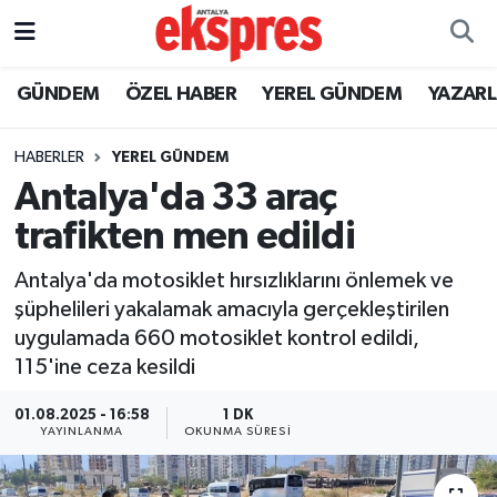
ÖZEL HABER
Nöbetçi Eczaneler
GÜNDEM
ÖZEL HABER
YEREL GÜNDEM
YAZAR
GÜNDEM
Hava Durumu
HABERLER
YEREL GÜNDEM
Antalya'da 33 araç
YEREL GÜNDEM
Trafik Durumu
trafikten men edildi
EKONOMİ
Süper Lig Puan Durumu ve Fikstür
Antalya'da motosiklet hırsızlıklarını önlemek ve
şüphelileri yakalamak amacıyla gerçekleştirilen
KÜLTÜR - SANAT
Tüm Manşetler
uygulamada 660 motosiklet kontrol edildi,
115'ine ceza kesildi
SPOR
Son Dakika Haberleri
01.08.2025 - 16:58
1 DK
SİYASET
Haber Arşivi
YAYINLANMA
OKUNMA SÜRESI
SAĞLIK