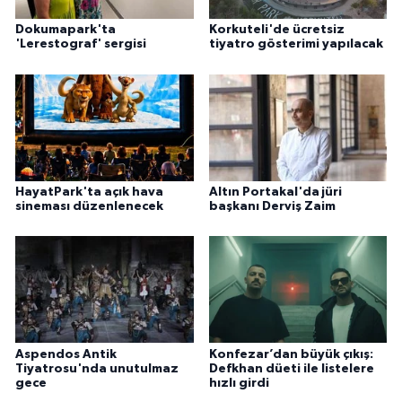
Dokumapark'ta
Korkuteli'de ücretsiz
'Lerestograf' sergisi
tiyatro gösterimi yapılacak
HayatPark'ta açık hava
Altın Portakal'da jüri
sineması düzenlenecek
başkanı Derviş Zaim
Aspendos Antik
Konfezar’dan büyük çıkış:
Tiyatrosu'nda unutulmaz
Defkhan düeti ile listelere
gece
hızlı girdi