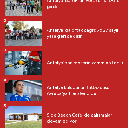
Antalya'dan iki üniversite ilk 100'e
girdi
2
Antalya'da ortak çağrı: 7527 sayılı
yasa geri çekilsin
3
Antalya’dan motorin zammına tepki
4
Antalya kulübünün futbolcusu
Avrupa’ya transfer oldu
5
Side Beach Cafe'de çalışmalar
devam ediyor