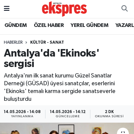
ÖZEL HABER
Nöbetçi Eczaneler
GÜNDEM
ÖZEL HABER
YEREL GÜNDEM
YAZAR
GÜNDEM
Hava Durumu
HABERLER
KÜLTÜR - SANAT
Antalya'da 'Ekinoks'
YEREL GÜNDEM
Trafik Durumu
sergisi
EKONOMİ
Süper Lig Puan Durumu ve Fikstür
Antalya'nın ilk sanat kurumu Güzel Sanatlar
Derneği (GÜSAD) üyesi sanatçılar, eserlerini
KÜLTÜR - SANAT
Tüm Manşetler
'Ekinoks' temalı karma sergide sanatseverle
buluşturdu
SPOR
Son Dakika Haberleri
14.05.2026 - 14:08
14.05.2026 - 14:12
2 DK
SİYASET
Haber Arşivi
YAYINLANMA
GÜNCELLEME
OKUNMA SÜRESI
SAĞLIK