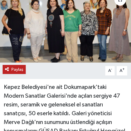
DÜNYA
EĞİTİM
TURİZM
RÖPORTAJ
Paylaş
VİDEO HABERLER
-
+
A
A
YAZARLAR
Kepez Belediyesi'ne ait Dokumapark'taki
Modern Sanatlar Galerisi'nde açılan sergiye 47
RESMİ İLAN
resim, seramik ve geleneksel el sanatları
sanatçısı, 50 eserle katıldı. Galeri yöneticisi
MAGAZİN
Merve Dağlı'nın sunumunu üstlendiği açılışın
konuşmalarını GÜSAD Başkanı Ertuğrul Hepgüzel