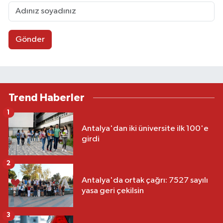
Gönder
Trend Haberler
1
Antalya'dan iki üniversite ilk 100'e
girdi
2
Antalya'da ortak çağrı: 7527 sayılı
yasa geri çekilsin
3