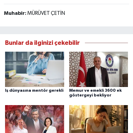
Muhabir:
MÜRÜVET ÇETİN
Bunlar da ilginizi çekebilir
Iş dünyasına mentör gerekli
Memur ve emekli 3600 ek
göstergeyi bekliyor