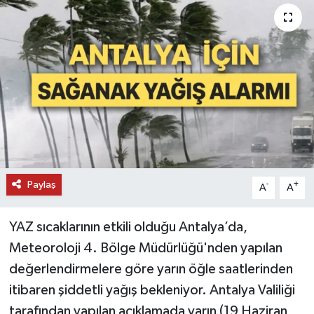
DÜNYA
EĞİTİM
TURİZM
RÖPORTAJ
VİDEO HABERLER
Paylaş
-
+
A
A
YAZARLAR
YAZ sıcaklarının etkili olduğu Antalya’da,
RESMİ İLAN
Meteoroloji 4. Bölge Müdürlüğü'nden yapılan
değerlendirmelere göre yarın öğle saatlerinden
MAGAZİN
itibaren şiddetli yağış bekleniyor. Antalya Valiliği
tarafından yapılan açıklamada yarın (19 Haziran