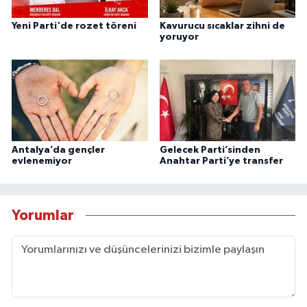
Yeni Parti'de rozet töreni
Kavurucu sıcaklar zihni de
yoruyor
Antalya’da gençler
Gelecek Parti’sinden
evlenemiyor
Anahtar Parti’ye transfer
Yorumlar