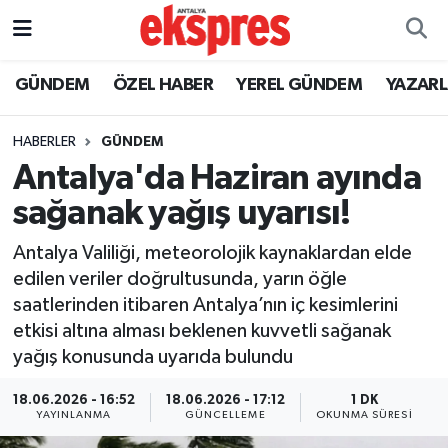
ÖZEL HABER
Nöbetçi Eczaneler
GÜNDEM
ÖZEL HABER
YEREL GÜNDEM
YAZAR
GÜNDEM
Hava Durumu
HABERLER
GÜNDEM
Antalya'da Haziran ayında
YEREL GÜNDEM
Trafik Durumu
sağanak yağış uyarısı!
EKONOMİ
Süper Lig Puan Durumu ve Fikstür
Antalya Valiliği, meteorolojik kaynaklardan elde
edilen veriler doğrultusunda, yarın öğle
KÜLTÜR - SANAT
Tüm Manşetler
saatlerinden itibaren Antalya’nın iç kesimlerini
etkisi altına alması beklenen kuvvetli sağanak
SPOR
Son Dakika Haberleri
yağış konusunda uyarıda bulundu
SİYASET
Haber Arşivi
18.06.2026 - 16:52
18.06.2026 - 17:12
1 DK
YAYINLANMA
GÜNCELLEME
OKUNMA SÜRESI
SAĞLIK