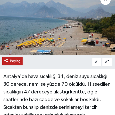
DÜNYA
EĞİTİM
TURİZM
RÖPORTAJ
Paylaş
VİDEO HABERLER
-
+
A
A
YAZARLAR
Antalya'da hava sıcaklığı 34, deniz suyu sıcaklığı
30 derece, nem ise yüzde 70 ölçüldü. Hissedilen
RESMİ İLAN
sıcaklığın 47 dereceye ulaştığı kentte, öğle
saatlerinde bazı cadde ve sokaklar boş kaldı.
MAGAZİN
Sıcaktan bunalıp denizde serinlemeyi tercih
edenler sahillerde yoğunluk oluşturdu.