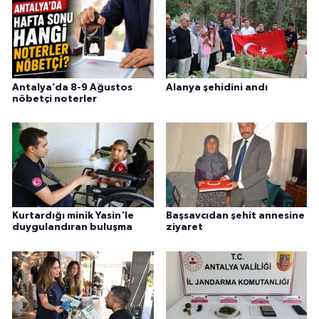
Antalya’da 8-9 Ağustos
Alanya şehidini andı
nöbetçi noterler
Kurtardığı minik Yasin'le
Başsavcıdan şehit annesine
duygulandıran buluşma
ziyaret