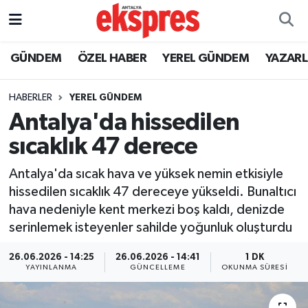
ÖZEL HABER
Nöbetçi Eczaneler
GÜNDEM
ÖZEL HABER
YEREL GÜNDEM
YAZAR
GÜNDEM
Hava Durumu
HABERLER
YEREL GÜNDEM
Antalya'da hissedilen
YEREL GÜNDEM
Trafik Durumu
sıcaklık 47 derece
EKONOMİ
Süper Lig Puan Durumu ve Fikstür
Antalya'da sıcak hava ve yüksek nemin etkisiyle
hissedilen sıcaklık 47 dereceye yükseldi. Bunaltıcı
KÜLTÜR - SANAT
Tüm Manşetler
hava nedeniyle kent merkezi boş kaldı, denizde
serinlemek isteyenler sahilde yoğunluk oluşturdu
SPOR
Son Dakika Haberleri
26.06.2026 - 14:25
26.06.2026 - 14:41
1 DK
SİYASET
Haber Arşivi
YAYINLANMA
GÜNCELLEME
OKUNMA SÜRESI
SAĞLIK