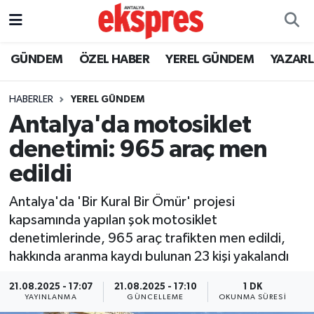
ÖZEL HABER
Nöbetçi Eczaneler
GÜNDEM
ÖZEL HABER
YEREL GÜNDEM
YAZAR
GÜNDEM
Hava Durumu
HABERLER
YEREL GÜNDEM
Antalya'da motosiklet
YEREL GÜNDEM
Trafik Durumu
denetimi: 965 araç men
EKONOMİ
Süper Lig Puan Durumu ve Fikstür
edildi
KÜLTÜR - SANAT
Tüm Manşetler
Antalya'da 'Bir Kural Bir Ömür' projesi
kapsamında yapılan şok motosiklet
SPOR
Son Dakika Haberleri
denetimlerinde, 965 araç trafikten men edildi,
hakkında aranma kaydı bulunan 23 kişi yakalandı
SİYASET
Haber Arşivi
21.08.2025 - 17:07
21.08.2025 - 17:10
1 DK
YAYINLANMA
GÜNCELLEME
OKUNMA SÜRESI
SAĞLIK