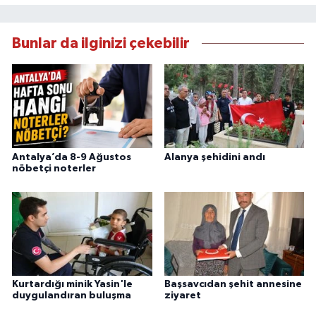
Bunlar da ilginizi çekebilir
Antalya’da 8-9 Ağustos
Alanya şehidini andı
nöbetçi noterler
Kurtardığı minik Yasin'le
Başsavcıdan şehit annesine
duygulandıran buluşma
ziyaret