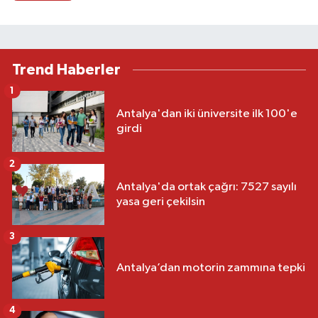
Trend Haberler
1
Antalya'dan iki üniversite ilk 100'e
girdi
2
Antalya'da ortak çağrı: 7527 sayılı
yasa geri çekilsin
3
Antalya’dan motorin zammına tepki
4