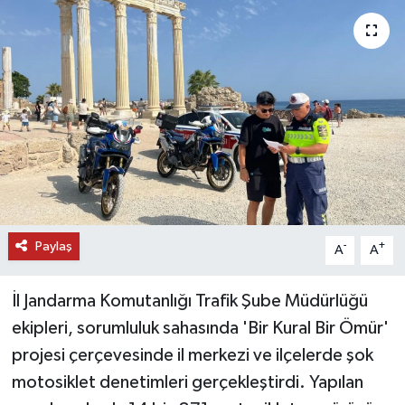
DÜNYA
EĞİTİM
TURİZM
RÖPORTAJ
VİDEO HABERLER
Paylaş
-
+
A
A
YAZARLAR
İl Jandarma Komutanlığı Trafik Şube Müdürlüğü
RESMİ İLAN
ekipleri, sorumluluk sahasında 'Bir Kural Bir Ömür'
projesi çerçevesinde il merkezi ve ilçelerde şok
MAGAZİN
motosiklet denetimleri gerçekleştirdi. Yapılan