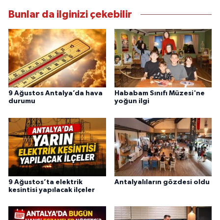
Bunlar da ilginizi çekebilir
9 Ağustos Antalya’da hava
Hababam Sınıfı Müzesi'ne
durumu
yoğun ilgi
9 Ağustos’ta elektrik
Antalyalıların gözdesi oldu
kesintisi yapılacak ilçeler