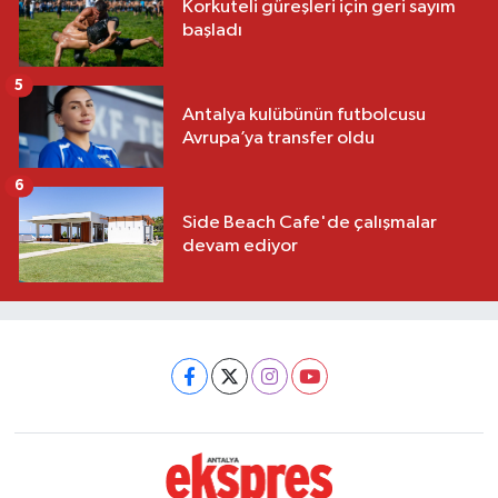
Korkuteli güreşleri için geri sayım
başladı
5
Antalya kulübünün futbolcusu
Avrupa’ya transfer oldu
6
Side Beach Cafe'de çalışmalar
devam ediyor