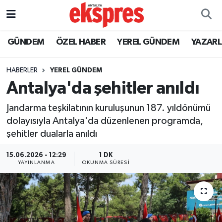
ÖZEL HABER
Nöbetçi Eczaneler
GÜNDEM
ÖZEL HABER
YEREL GÜNDEM
YAZAR
GÜNDEM
Hava Durumu
HABERLER
YEREL GÜNDEM
Antalya'da şehitler anıldı
YEREL GÜNDEM
Trafik Durumu
Jandarma teşkilatının kuruluşunun 187. yıldönümü
EKONOMİ
Süper Lig Puan Durumu ve Fikstür
dolayısıyla Antalya'da düzenlenen programda,
şehitler dualarla anıldı
KÜLTÜR - SANAT
Tüm Manşetler
15.06.2026 - 12:29
1 DK
SPOR
Son Dakika Haberleri
YAYINLANMA
OKUNMA SÜRESI
SİYASET
Haber Arşivi
SAĞLIK