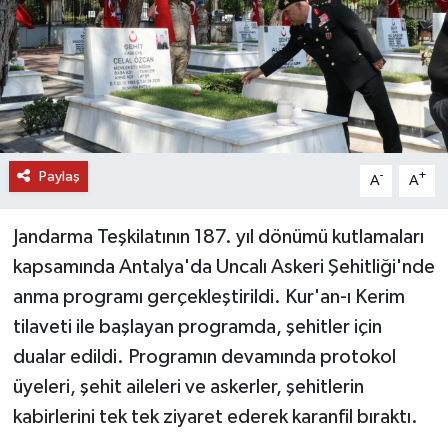
DÜNYA
EĞİTİM
TURİZM
Paylaş
-
+
A
A
RÖPORTAJ
Jandarma Teşkilatının 187. yıl dönümü kutlamaları
VİDEO HABERLER
kapsamında Antalya'da Uncalı Askeri Şehitliği'nde
YAZARLAR
anma programı gerçekleştirildi. Kur'an-ı Kerim
tilaveti ile başlayan programda, şehitler için
RESMİ İLAN
dualar edildi. Programın devamında protokol
üyeleri, şehit aileleri ve askerler, şehitlerin
MAGAZİN
kabirlerini tek tek ziyaret ederek karanfil bıraktı.