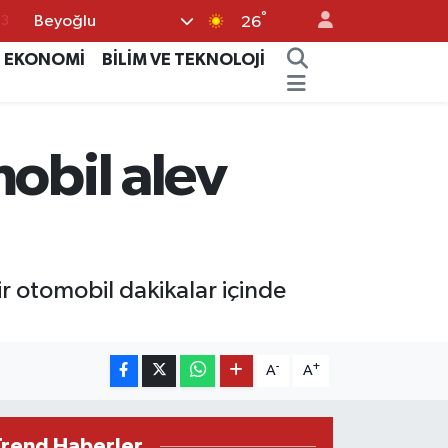
°
Beyoğlu
26
16
EKONOMİ
BİLİM VE TEKNOLOJİ
02
07
5
obil alev
0
ir otomobil dakikalar içinde
-
+
A
A
Trend Haberler