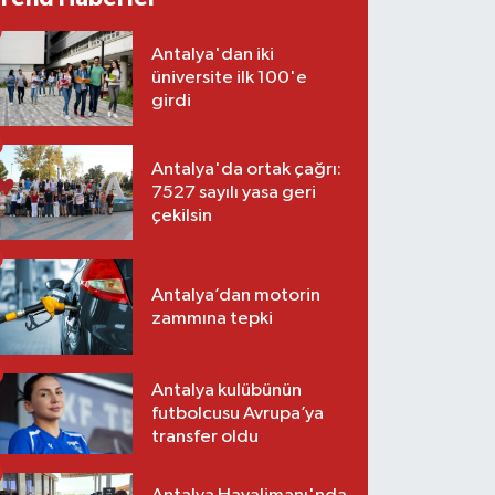
Antalya'dan iki
üniversite ilk 100'e
girdi
Antalya'da ortak çağrı:
7527 sayılı yasa geri
çekilsin
Antalya’dan motorin
zammına tepki
Antalya kulübünün
futbolcusu Avrupa’ya
transfer oldu