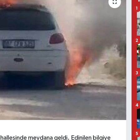
1
2
3
4
5
allesinde meydana geldi. Edinilen bilgiye