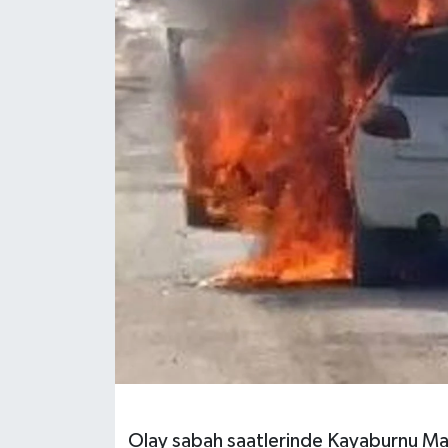
DÜNYA
EĞİTİM
TURİZM
RÖPORTAJ
VİDEO HABERLER
YAZARLAR
RESMİ İLAN
MAGAZİN
Olay sabah saatlerinde Kayaburnu Mah