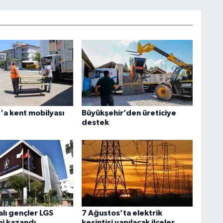
a kent mobilyası
Büyükşehir’den üreticiye
destek
lı gençler LGS
7 Ağustos’ta elektrik
ni kazandı
kesintisi yapılacak ilçeler