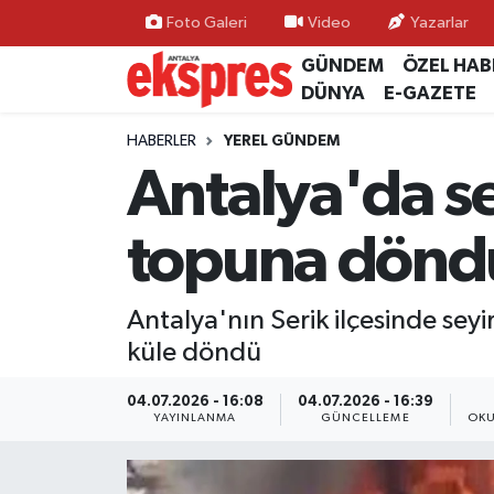
Foto Galeri
Video
Yazarlar
GÜNDEM
ÖZEL HAB
ÖZEL HABER
Nöbetçi Eczaneler
DÜNYA
E-GAZETE
GÜNDEM
Hava Durumu
HABERLER
YEREL GÜNDEM
Antalya'da se
YEREL GÜNDEM
Trafik Durumu
topuna dönd
EKONOMİ
Süper Lig Puan Durumu ve Fikstür
KÜLTÜR - SANAT
Tüm Manşetler
Antalya'nın Serik ilçesinde sey
küle döndü
SPOR
Son Dakika Haberleri
04.07.2026 - 16:08
04.07.2026 - 16:39
SİYASET
Haber Arşivi
YAYINLANMA
GÜNCELLEME
OKU
SAĞLIK