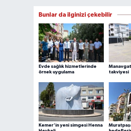
Bunlar da ilginizi çekebilir
Evde sağlık hizmetlerinde
Manavgat'
örnek uygulama
takviyesi
Kemer'in yeni simgesi Henna
Muratpaşa
Heykeli
hedefleri