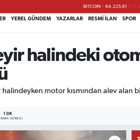
DOLAR
47,7143
%0.
ER
YEREL GÜNDEM
YAZARLAR
RESMİ İLAN
SPOR
EURO
55,0317
%-0.
STERLİN
64,2463
%0.
GRAM ALTIN
6510.40
%0.4
yir halindeki otom
BİST100
13.799
%7
ü
ir halindeyken motor kısmından alev alan b
1 DK
NMA SÜRESI