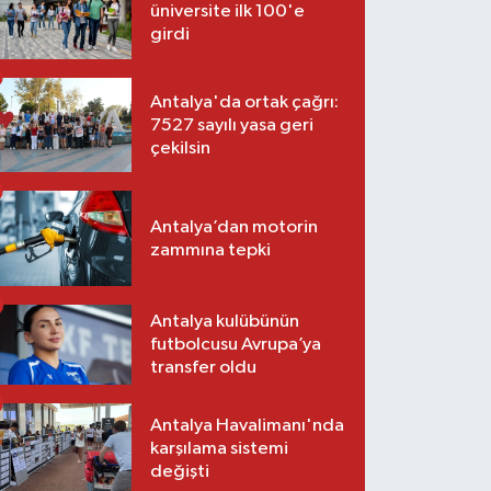
üniversite ilk 100'e
girdi
Antalya'da ortak çağrı:
7527 sayılı yasa geri
çekilsin
Antalya’dan motorin
zammına tepki
Antalya kulübünün
futbolcusu Avrupa’ya
transfer oldu
Antalya Havalimanı'nda
karşılama sistemi
değişti