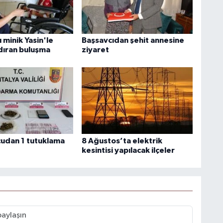
 minik Yasin'le
Başsavcıdan şehit annesine
ıran buluşma
ziyaret
udan 1 tutuklama
8 Ağustos’ta elektrik
kesintisi yapılacak ilçeler