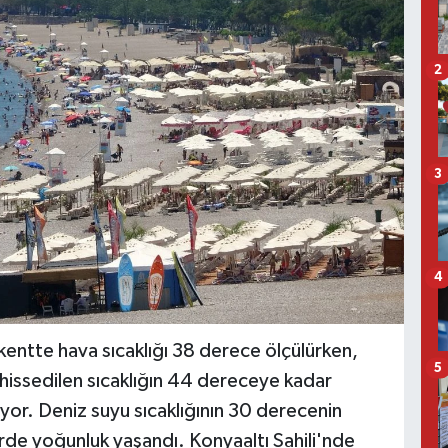
2
3
4
 kentte hava sıcaklığı 38 derece ölçülürken,
5
hissedilen sıcaklığın 44 dereceye kadar
yor. Deniz suyu sıcaklığının 30 derecenin
rde yoğunluk yaşandı. Konyaaltı Sahili'nde