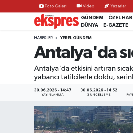
Foto Galeri
Video
Yazarlar
GÜNDEM
ÖZEL HAB
ÖZEL HABER
Nöbetçi Eczaneler
DÜNYA
E-GAZETE
GÜNDEM
Hava Durumu
HABERLER
YEREL GÜNDEM
Antalya'da sı
YEREL GÜNDEM
Trafik Durumu
Antalya'da etkisini artıran sıca
EKONOMİ
Süper Lig Puan Durumu ve Fikstür
yabancı tatilcilerle doldu, seri
KÜLTÜR - SANAT
Tüm Manşetler
30.06.2026 - 14:47
30.06.2026 - 14:52
YAYINLANMA
GÜNCELLEME
PAY
SPOR
Son Dakika Haberleri
SİYASET
Haber Arşivi
SAĞLIK