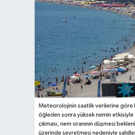
DÜNYA
EĞİTİM
TURİZM
RÖPORTAJ
VİDEO HABERLER
YAZARLAR
RESMİ İLAN
Meteorolojinin saatlik verilerine göre
öğleden sonra yüksek nemin etkisiyle 
MAGAZİN
çıkması, nem oranının düşmesi bekleni
üzerinde seyretmesi nedeniyle sahille