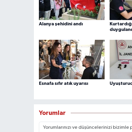
Alanya şehidini andı
Kurtardığı
duyguland
Esnafa sıfır atık uyarısı
Uyuşturuc
Yorumlar