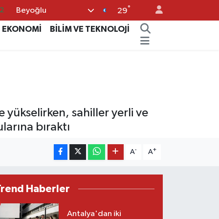
2
°
Beyoğlu
29
7
EKONOMİ
BİLİM VE TEKNOLOJİ
7
5
9
9
yükselirken, sahiller yerli ve
larına bıraktı
-
+
A
A
Trend Haberler
Antalya'dan iki