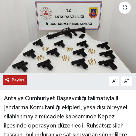
DÜNYA
EĞİTİM
TURİZM
RÖPORTAJ
VİDEO HABERLER
Paylaş
-
+
A
A
YAZARLAR
Antalya Cumhuriyet Başsavcılığı talimatıyla İl
RESMİ İLAN
Jandarma Komutanlığı ekipleri, yasa dışı bireysel
silahlanmayla mücadele kapsamında Kepez
MAGAZİN
ilçesinde operasyon düzenledi. Ruhsatsız silah
taşıyan, bulunduran ve satışını yapan şüphelilere