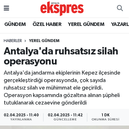
ÖZEL HABER
Nöbetçi Eczaneler
GÜNDEM
ÖZEL HABER
YEREL GÜNDEM
YAZAR
GÜNDEM
Hava Durumu
HABERLER
YEREL GÜNDEM
Antalya'da ruhsatsız silah
YEREL GÜNDEM
Trafik Durumu
operasyonu
EKONOMİ
Süper Lig Puan Durumu ve Fikstür
Antalya'da jandarma ekiplerinin Kepez ilçesinde
gerçekleştirdiği operasyonda, çok sayıda
KÜLTÜR - SANAT
Tüm Manşetler
ruhsatsız silah ve mühimmat ele geçirildi.
Operasyon kapsamında gözaltına alınan şüpheli
SPOR
Son Dakika Haberleri
tutuklanarak cezaevine gönderildi
SİYASET
Haber Arşivi
02.04.2025 - 11:40
02.04.2025 - 11:42
1 DK
YAYINLANMA
GÜNCELLEME
OKUNMA SÜRESI
SAĞLIK