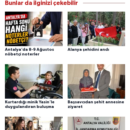
Bunlar da ilginizi çekebilir
Antalya’da 8-9 Ağustos
Alanya şehidini andı
nöbetçi noterler
Kurtardığı minik Yasin'le
Başsavcıdan şehit annesine
duygulandıran buluşma
ziyaret