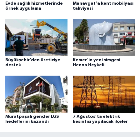
Evde sağlık hizmetlerinde
Manavgat'a kent mobilyası
örnek uygulama
takviyesi
Büyükşehir’den üreticiye
Kemer'in yeni simgesi
destek
Henna Heykeli
Muratpaşalı gençler LGS
7 Ağustos’ta elektrik
hedeflerini kazandı
kesintisi yapılacak ilçeler