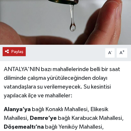
DÜNYA
EĞİTİM
TURİZM
Paylaş
-
+
A
A
RÖPORTAJ
ANTALYA'NIN bazı mahallelerinde belli bir saat
VİDEO HABERLER
diliminde çalışma yürütüleceğinden dolayı
YAZARLAR
vatandaşlara su verilemeyecek. Su kesintisi
yapılacak ilçe ve mahalleler:
RESMİ İLAN
Alanya’ya
bağlı Konaklı Mahallesi, Elikesik
MAGAZİN
Mahallesi,
Demre’ye
bağlı Karabucak Mahallesi,
Döşemealtı’na
bağlı Yeniköy Mahallesi,