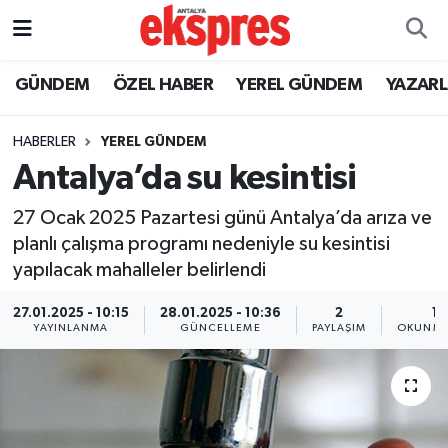
ÖZEL HABER
Nöbetçi Eczaneler
GÜNDEM
ÖZEL HABER
YEREL GÜNDEM
YAZAR
GÜNDEM
Hava Durumu
HABERLER
YEREL GÜNDEM
Antalya’da su kesintisi
YEREL GÜNDEM
Trafik Durumu
27 Ocak 2025 Pazartesi günü Antalya’da arıza ve
EKONOMİ
Süper Lig Puan Durumu ve Fikstür
planlı çalışma programı nedeniyle su kesintisi
yapılacak mahalleler belirlendi
KÜLTÜR - SANAT
Tüm Manşetler
27.01.2025 - 10:15
28.01.2025 - 10:36
2
1 
SPOR
Son Dakika Haberleri
YAYINLANMA
GÜNCELLEME
PAYLAŞIM
OKUNMA
SİYASET
Haber Arşivi
SAĞLIK