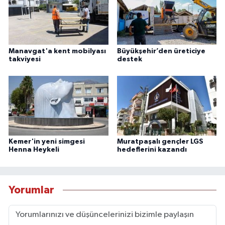
Manavgat'a kent mobilyası
Büyükşehir’den üreticiye
takviyesi
destek
Kemer'in yeni simgesi
Muratpaşalı gençler LGS
Henna Heykeli
hedeflerini kazandı
Yorumlar