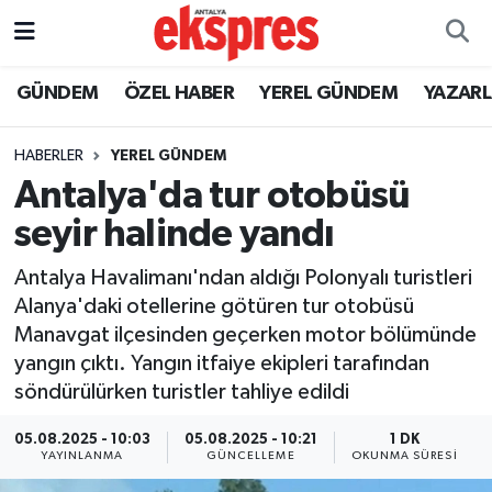
ÖZEL HABER
Nöbetçi Eczaneler
GÜNDEM
ÖZEL HABER
YEREL GÜNDEM
YAZAR
GÜNDEM
Hava Durumu
HABERLER
YEREL GÜNDEM
Antalya'da tur otobüsü
YEREL GÜNDEM
Trafik Durumu
seyir halinde yandı
EKONOMİ
Süper Lig Puan Durumu ve Fikstür
Antalya Havalimanı'ndan aldığı Polonyalı turistleri
Alanya'daki otellerine götüren tur otobüsü
KÜLTÜR - SANAT
Tüm Manşetler
Manavgat ilçesinden geçerken motor bölümünde
yangın çıktı. Yangın itfaiye ekipleri tarafından
SPOR
Son Dakika Haberleri
söndürülürken turistler tahliye edildi
SİYASET
Haber Arşivi
05.08.2025 - 10:03
05.08.2025 - 10:21
1 DK
YAYINLANMA
GÜNCELLEME
OKUNMA SÜRESI
SAĞLIK