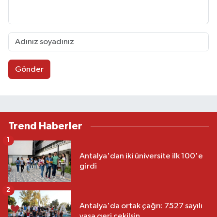
Gönder
Trend Haberler
1
Antalya'dan iki üniversite ilk 100'e
girdi
2
Antalya'da ortak çağrı: 7527 sayılı
yasa geri çekilsin