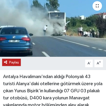
DÜNYA
EĞİTİM
TURİZM
RÖPORTAJ
VİDEO HABERLER
Paylaş
-
+
A
A
YAZARLAR
Antalya Havalimanı'ndan aldığı Polonyalı 43
RESMİ İLAN
turisti Alanya'daki otellerine götürmek üzere yola
çıkan Yunus Bişirik'in kullandığı 07 GFU 03 plakalı
MAGAZİN
tur otobüsü, D400 kara yolunun Manavgat
yakınlarında motor bölümünden alev alarak