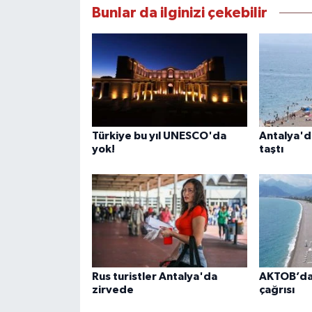
Bunlar da ilginizi çekebilir
Türkiye bu yıl UNESCO'da
Antalya'da
yok!
taştı
Rus turistler Antalya'da
AKTOB’dan
zirvede
çağrısı