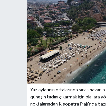
DÜNYA
EĞİTİM
TURİZM
RÖPORTAJ
VİDEO HABERLER
YAZARLAR
RESMİ İLAN
Yaz aylarının ortalarında sıcak havanın 
MAGAZİN
güneşin tadını çıkarmak için plajlara 
noktalarından Kleopatra Plajı'nda bazı 