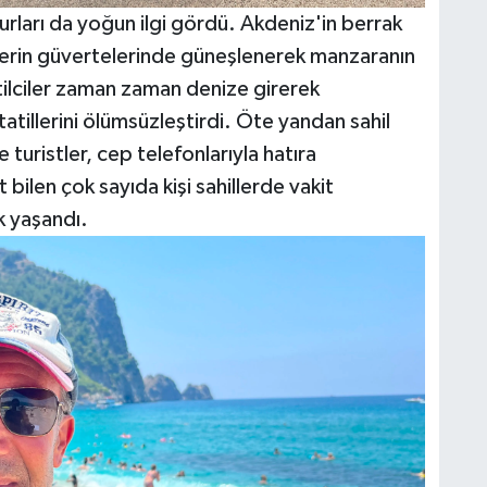
rları da yoğun ilgi gördü. Akdeniz'in berrak
nelerin güvertelerinde güneşlenerek manzaranın
atilciler zaman zaman denize girerek
atillerini ölümsüzleştirdi. Öte yandan sahil
uristler, cep telefonlarıyla hatıra
t bilen çok sayıda kişi sahillerde vakit
k yaşandı.