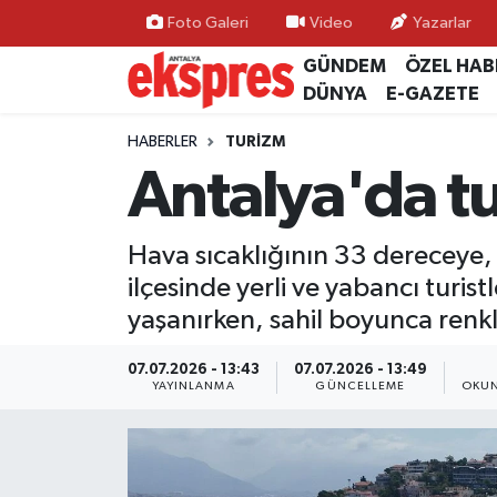
Foto Galeri
Video
Yazarlar
GÜNDEM
ÖZEL HAB
ÖZEL HABER
Nöbetçi Eczaneler
DÜNYA
E-GAZETE
GÜNDEM
Hava Durumu
HABERLER
TURİZM
Antalya'da tu
YEREL GÜNDEM
Trafik Durumu
Hava sıcaklığının 33 dereceye, 
EKONOMİ
Süper Lig Puan Durumu ve Fikstür
ilçesinde yerli ve yabancı turis
KÜLTÜR - SANAT
Tüm Manşetler
yaşanırken, sahil boyunca renkl
SPOR
Son Dakika Haberleri
07.07.2026 - 13:43
07.07.2026 - 13:49
YAYINLANMA
GÜNCELLEME
OKUN
SİYASET
Haber Arşivi
SAĞLIK