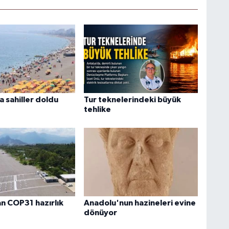
 sahiller doldu
Tur teknelerindeki büyük
tehlike
 COP31 hazırlık
Anadolu'nun hazineleri evine
dönüyor