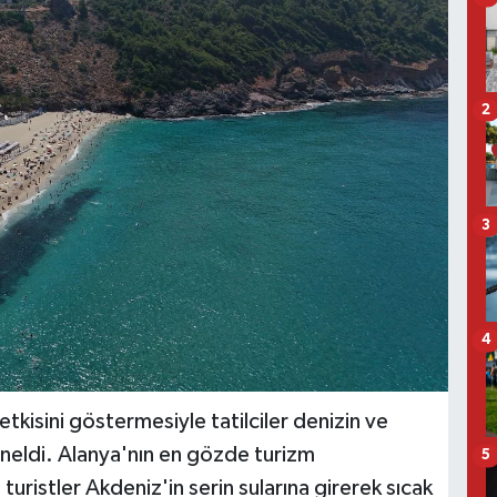
2
3
4
etkisini göstermesiyle tatilciler denizin ve
yöneldi. Alanya'nın en gözde turizm
5
turistler Akdeniz'in serin sularına girerek sıcak