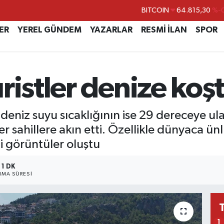
DOLAR
47,7436
%0.
EURO
55,2510
%0.
ER
YEREL GÜNDEM
YAZARLAR
RESMİ İLAN
SPOR
STERLİN
64,4811
%0.
GRAM ALTIN
6660.55
ristler denize koş
BİST100
13.779
%-
BITCOIN
64.815,30
%-0
deniz suyu sıcaklığının ise 29 dereceye ul
tler sahillere akın etti. Özellikle dünyaca 
i görüntüler oluştu
1 DK
MA SÜRESI
1