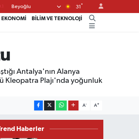
°
Beyoğlu
18
31
32
EKONOMİ
BİLİM VE TEKNOLOJİ
38
%0
tu
14
.1
aştığı Antalya'nın Alanya
ünlü Kleopatra Plajı'nda yoğunluk
-
+
A
A
Trend Haberler