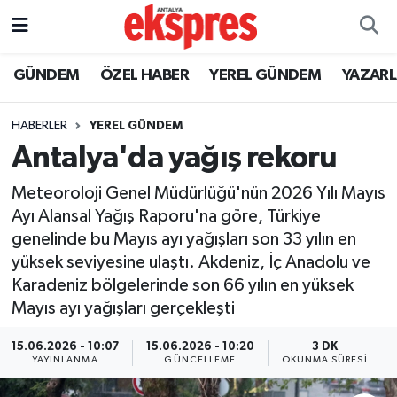
ÖZEL HABER
Nöbetçi Eczaneler
GÜNDEM
ÖZEL HABER
YEREL GÜNDEM
YAZAR
GÜNDEM
Hava Durumu
HABERLER
YEREL GÜNDEM
Antalya'da yağış rekoru
YEREL GÜNDEM
Trafik Durumu
Meteoroloji Genel Müdürlüğü'nün 2026 Yılı Mayıs
EKONOMİ
Süper Lig Puan Durumu ve Fikstür
Ayı Alansal Yağış Raporu'na göre, Türkiye
genelinde bu Mayıs ayı yağışları son 33 yılın en
KÜLTÜR - SANAT
Tüm Manşetler
yüksek seviyesine ulaştı. Akdeniz, İç Anadolu ve
Karadeniz bölgelerinde son 66 yılın en yüksek
SPOR
Son Dakika Haberleri
Mayıs ayı yağışları gerçekleşti
SİYASET
Haber Arşivi
15.06.2026 - 10:07
15.06.2026 - 10:20
3 DK
YAYINLANMA
GÜNCELLEME
OKUNMA SÜRESI
SAĞLIK