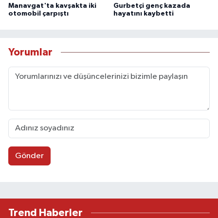
Manavgat'ta kavşakta iki
Gurbetçi genç kazada
otomobil çarpıştı
hayatını kaybetti
Yorumlar
Gönder
Trend Haberler