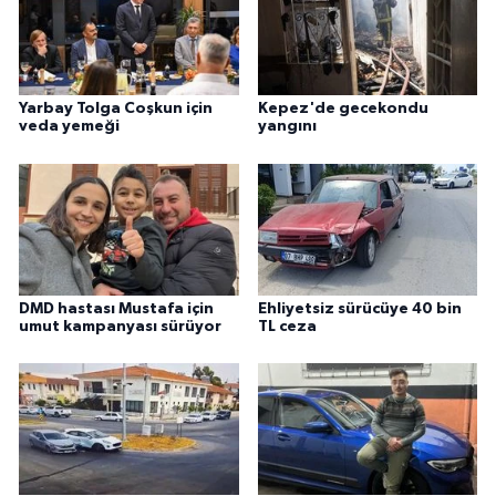
Yarbay Tolga Coşkun için
Kepez'de gecekondu
veda yemeği
yangını
DMD hastası Mustafa için
Ehliyetsiz sürücüye 40 bin
umut kampanyası sürüyor
TL ceza