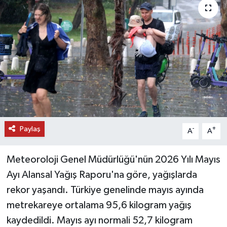
DÜNYA
EĞİTİM
TURİZM
RÖPORTAJ
VİDEO HABERLER
Paylaş
-
+
A
A
YAZARLAR
Meteoroloji Genel Müdürlüğü'nün 2026 Yılı Mayıs
RESMİ İLAN
Ayı Alansal Yağış Raporu'na göre, yağışlarda
rekor yaşandı. Türkiye genelinde mayıs ayında
MAGAZİN
metrekareye ortalama 95,6 kilogram yağış
kaydedildi. Mayıs ayı normali 52,7 kilogram