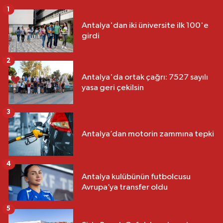
1
Antalya'dan iki üniversite ilk 100'e
girdi
2
Antalya'da ortak çağrı: 7527 sayılı
yasa geri çekilsin
3
Antalya’dan motorin zammına tepki
4
Antalya kulübünün futbolcusu
Avrupa’ya transfer oldu
5