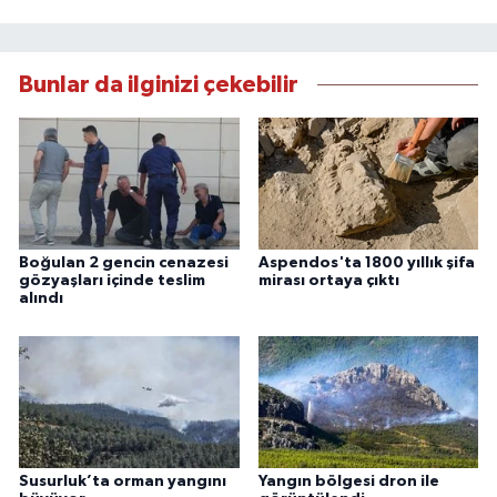
Bunlar da ilginizi çekebilir
Boğulan 2 gencin cenazesi
Aspendos'ta 1800 yıllık şifa
gözyaşları içinde teslim
mirası ortaya çıktı
alındı
Susurluk’ta orman yangını
Yangın bölgesi dron ile