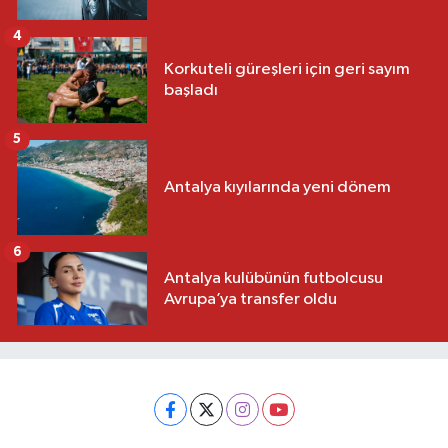
4
Korkuteli güreşleri için geri sayım
başladı
5
Antalya kıyılarında yeni dönem
6
Antalya kulübünün futbolcusu
Avrupa’ya transfer oldu