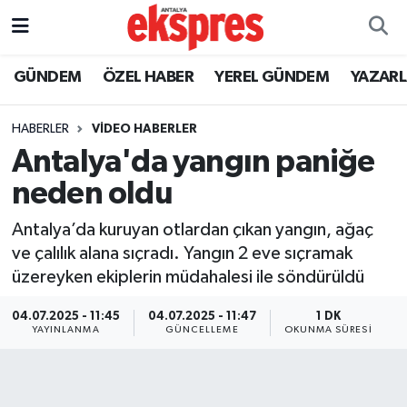
ÖZEL HABER
Nöbetçi Eczaneler
GÜNDEM
ÖZEL HABER
YEREL GÜNDEM
YAZAR
GÜNDEM
Hava Durumu
HABERLER
VİDEO HABERLER
Antalya'da yangın paniğe
YEREL GÜNDEM
Trafik Durumu
neden oldu
EKONOMİ
Süper Lig Puan Durumu ve Fikstür
Antalya’da kuruyan otlardan çıkan yangın, ağaç
ve çalılık alana sıçradı. Yangın 2 eve sıçramak
KÜLTÜR - SANAT
Tüm Manşetler
üzereyken ekiplerin müdahalesi ile söndürüldü
SPOR
Son Dakika Haberleri
04.07.2025 - 11:45
04.07.2025 - 11:47
1 DK
YAYINLANMA
GÜNCELLEME
OKUNMA SÜRESI
SİYASET
Haber Arşivi
SAĞLIK