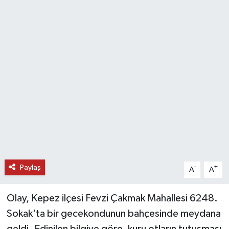
DÜNYA
EĞİTİM
TURİZM
RÖPORTAJ
VİDEO HABERLER
YAZARLAR
Paylaş
-
+
A
A
RESMİ İLAN
Olay, Kepez ilçesi Fevzi Çakmak Mahallesi 6248.
MAGAZİN
Sokak'ta bir gecekondunun bahçesinde meydana
geldi. Edinilen bilgiye göre, kuru otların tutuşması