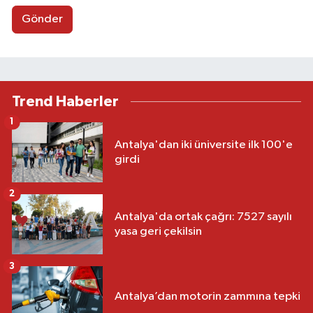
Gönder
Trend Haberler
1
Antalya'dan iki üniversite ilk 100'e
girdi
2
Antalya'da ortak çağrı: 7527 sayılı
yasa geri çekilsin
3
Antalya’dan motorin zammına tepki