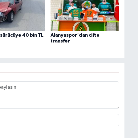
 sürücüye 40 bin TL
Alanyaspor'dan çifte
transfer