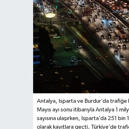
DÜNYA
EĞİTİM
TURİZM
RÖPORTAJ
VİDEO HABERLER
YAZARLAR
RESMİ İLAN
Antalya, Isparta ve Burdur’da trafiğe ka
Mayıs ayı sonu itibarıyla Antalya 1 mi
MAGAZİN
sayısına ulaşırken, Isparta’da 251 bin
olarak kayıtlara geçti. Türkiye’de traf