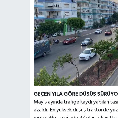
GEÇEN YILA GÖRE DÜŞÜŞ SÜRÜY
Mayıs ayında trafiğe kaydı yapılan taşı
azaldı. En yüksek düşüş traktörde yü
motosiklette yüzde 37 olarak kayıtlar