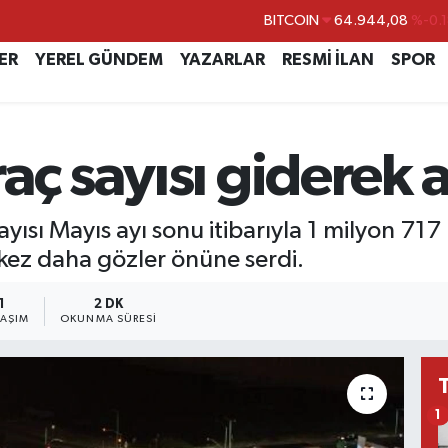
DOLAR
47,7436
%0.1
EURO
55,2510
%0.3
ER
YEREL GÜNDEM
YAZARLAR
RESMİ İLAN
SPOR
STERLİN
64,4811
%0.3
GRAM ALTIN
6660.55
%0.0
aç sayısı giderek a
BİST100
13.779
%-1
BITCOIN
64.944,08
%-0.
sayısı Mayıs ayı sonu itibarıyla 1 milyon 717
kez daha gözler önüne serdi.
1
2 DK
LAŞIM
OKUNMA SÜRESI
1