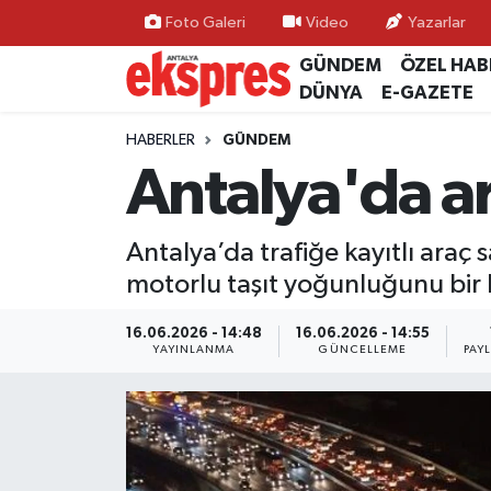
Foto Galeri
Video
Yazarlar
GÜNDEM
ÖZEL HAB
ÖZEL HABER
Nöbetçi Eczaneler
DÜNYA
E-GAZETE
GÜNDEM
Hava Durumu
HABERLER
GÜNDEM
Antalya'da ar
YEREL GÜNDEM
Trafik Durumu
Antalya’da trafiğe kayıtlı araç 
EKONOMİ
Süper Lig Puan Durumu ve Fikstür
motorlu taşıt yoğunluğunu bir 
KÜLTÜR - SANAT
Tüm Manşetler
16.06.2026 - 14:48
16.06.2026 - 14:55
YAYINLANMA
GÜNCELLEME
PAY
SPOR
Son Dakika Haberleri
SİYASET
Haber Arşivi
SAĞLIK