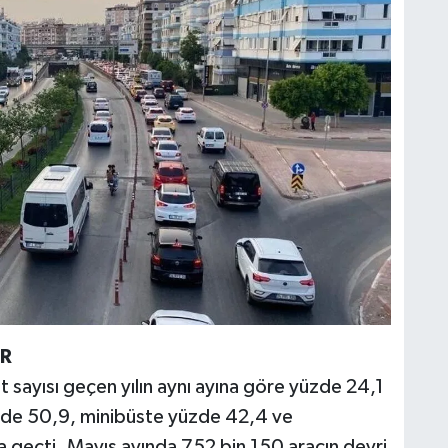
OR
t sayısı geçen yılın aynı ayına göre yüzde 24,1
zde 50,9, minibüste yüzde 42,4 ve
a geçti. Mayıs ayında 752 bin 150 aracın devri