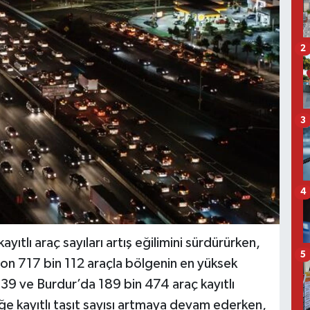
2
3
4
yıtlı araç sayıları artış eğilimini sürdürürken,
5
lyon 717 bin 112 araçla bölgenin en yüksek
 139 ve Burdur’da 189 bin 474 araç kayıtlı
iğe kayıtlı taşıt sayısı artmaya devam ederken,