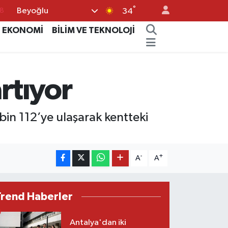
°
Beyoğlu
8
34
2
EKONOMİ
BİLİM VE TEKNOLOJİ
8
3
rtıyor
4
18
 bin 112’ye ulaşarak kentteki
-
+
A
A
Trend Haberler
Antalya'dan iki