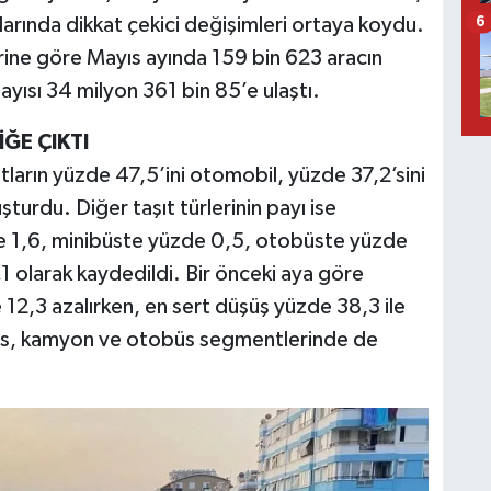
larında dikkat çekici değişimleri ortaya koydu.
6
erine göre Mayıs ayında 159 bin 623 aracın
sayısı 34 milyon 361 bin 85’e ulaştı.
ĞE ÇIKTI
ıtların yüzde 47,5’ini otomobil, yüzde 37,2’sini
turdu. Diğer taşıt türlerinin payı ise
 1,6, minibüste yüzde 0,5, otobüste yüzde
1 olarak kaydedildi. Bir önceki aya göre
e 12,3 azalırken, en sert düşüş yüzde 38,3 ile
büs, kamyon ve otobüs segmentlerinde de