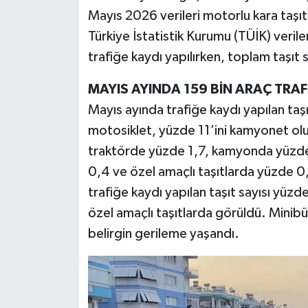
Mayıs 2026 verileri motorlu kara taşıt
Türkiye İstatistik Kurumu (TÜİK) veril
trafiğe kaydı yapılırken, toplam taşıt 
MAYIS AYINDA 159 BİN ARAÇ TRAFİ
Mayıs ayında trafiğe kaydı yapılan taş
motosiklet, yüzde 11’ini kamyonet oluş
traktörde yüzde 1,7, kamyonda yüzde
0,4 ve özel amaçlı taşıtlarda yüzde 0,
trafiğe kaydı yapılan taşıt sayısı yüzd
özel amaçlı taşıtlarda görüldü. Mini
belirgin gerileme yaşandı.