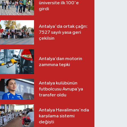
üniversite ilk 100'e
girdi
Antalya'da ortak çağrı:
7527 sayılı yasa geri
çekilsin
Antalya’dan motorin
zammına tepki
Antalya kulübünün
futbolcusu Avrupa’ya
transfer oldu
Antalya Havalimanı'nda
karşılama sistemi
değişti