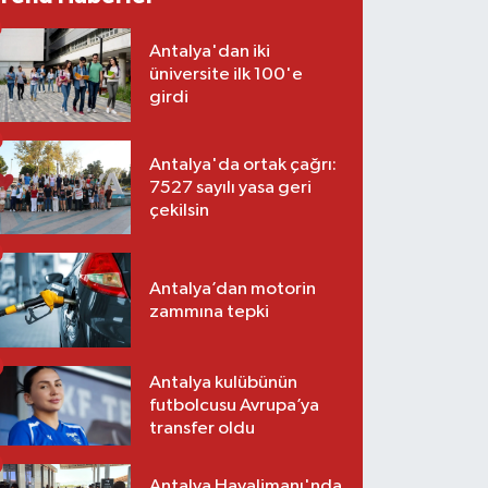
Antalya'dan iki
üniversite ilk 100'e
girdi
Antalya'da ortak çağrı:
7527 sayılı yasa geri
çekilsin
Antalya’dan motorin
zammına tepki
Antalya kulübünün
futbolcusu Avrupa’ya
transfer oldu
Antalya Havalimanı'nda