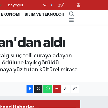
°
Beyoğlu
8
29
2
EKONOMİ
BİLİM VE TEKNOLOJİ
8
9
an'dan aldı
4
7
lgısı üç telli curaya adayan
' ödülüne layık görüldü.
lmaya yüz tutan kültürel mirasa
-
+
A
A
Trend Haberler