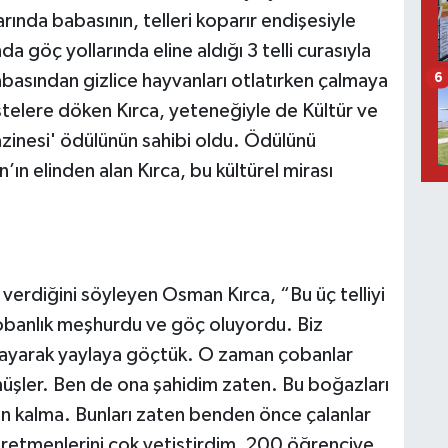
rında babasının, telleri koparır endişesiyle
 göç yollarında eline aldığı 3 telli curasıyla
abasından gizlice hayvanları otlatırken çalmaya
6
stelere döken Kırca, yeteneğiyle de Kültür ve
azinesi' ödülünün sahibi oldu. Ödülünü
 elinden alan Kırca, bu kültürel mirası
verdiğini söyleyen Osman Kırca, “Bu üç telliyi
obanlık meşhurdu ve göç oluyordu. Biz
layarak yaylaya göçtük. O zaman çobanlar
üşler. Ben de ona şahidim zaten. Bu boğazları
n kalma. Bunları zaten benden önce çalanlar
öğretmenlerini çok yetiştirdim, 200 öğrenciye