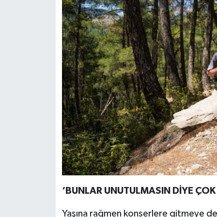
‘BUNLAR UNUTULMASIN DİYE ÇOK 
Yaşına rağmen konserlere gitmeye deva