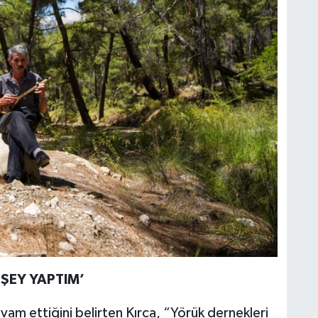
ŞEY YAPTIM’
m ettiğini belirten Kırca, “Yörük dernekleri