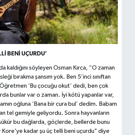
Lİ BENİ UÇURDU’
da kaldığını söyleyen Osman Kırca, “O zaman
leği bırakma şansım yok. Ben 5’inci sınıftan
. Öğretmen ‘Bu çocuğu okut’ dedi, ben çok
da bunlar var o zaman. İyi kötü yapanlar var,
amın oğluna ‘Bana bir cura bul’ dedim. Babam
an tel gemiyle geliyordu. Sonra hayvanların
şükür bu dağlarda, göçlerde, bellerde bunu
 Kore'ye kadar şu üç telli beni uçurdu" diye