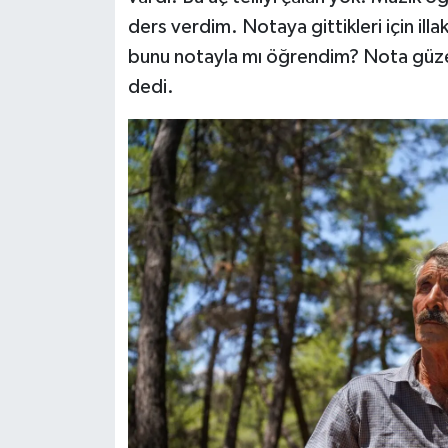
ders verdim. Notaya gittikleri için illa
bunu notayla mı öğrendim? Nota güzel
dedi.