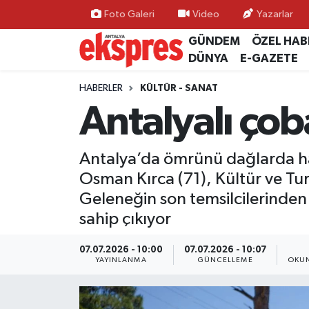
Foto Galeri
Video
Yazarlar
GÜNDEM
ÖZEL HAB
ÖZEL HABER
Nöbetçi Eczaneler
DÜNYA
E-GAZETE
GÜNDEM
Hava Durumu
HABERLER
KÜLTÜR - SANAT
Antalyalı ço
YEREL GÜNDEM
Trafik Durumu
Antalya’da ömrünü dağlarda hay
EKONOMİ
Süper Lig Puan Durumu ve Fikstür
Osman Kırca (71), Kültür ve Tur
KÜLTÜR - SANAT
Tüm Manşetler
Geleneğin son temsilcilerinden 
sahip çıkıyor
SPOR
Son Dakika Haberleri
07.07.2026 - 10:00
07.07.2026 - 10:07
YAYINLANMA
GÜNCELLEME
OKUN
SİYASET
Haber Arşivi
SAĞLIK