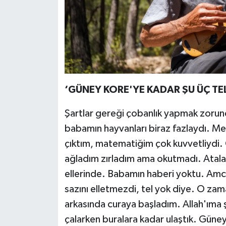
‘GÜNEY KORE'YE KADAR ŞU ÜÇ TEL
Şartlar gereği çobanlık yapmak zorun
babamın hayvanları biraz fazlaydı. Mes
çıktım, matematiğim çok kuvvetliydi
ağladım zırladım ama okutmadı. Atalar
ellerinde. Babamın haberi yoktu. Amc
sazını elletmezdi, tel yok diye. O zam
arkasında curaya başladım. Allah'ıma 
çalarken buralara kadar ulaştık. Güney