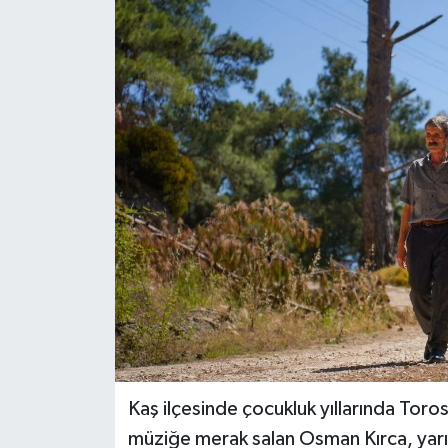
DÜNYA
EĞİTİM
TURİZM
RÖPORTAJ
VİDEO HABERLER
YAZARLAR
RESMİ İLAN
MAGAZİN
Kaş ilçesinde çocukluk yıllarında Toros
müziğe merak salan Osman Kırca, yarı