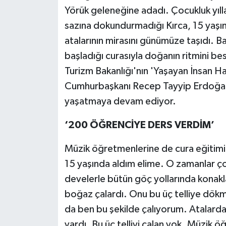
Yörük geleneğine adadı. Çocukluk yılla
sazına dokundurmadığı Kırca, 15 yaşında
atalarının mirasını günümüze taşıdı. B
başladığı curasıyla doğanın ritmini be
Turizm Bakanlığı'nın 'Yaşayan İnsan H
Cumhurbaşkanı Recep Tayyip Erdoğan’ın
yaşatmaya devam ediyor.
‘200 ÖĞRENCİYE DERS VERDİM’
Müzik öğretmenlerine de cura eğitimi 
15 yaşında aldım elime. O zamanlar ç
develerle bütün göç yollarında konak
boğaz çalardı. Onu bu üç telliye dökm
da ben bu şekilde çalıyorum. Atalarda
vardı. Bu üç telliyi çalan yok. Müzik 