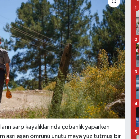
1
2
3
4
ların sarp kayalıklarında çobanlık yaparken
5
m asrı aşan ömrünü unutulmaya yüz tutmuş bir