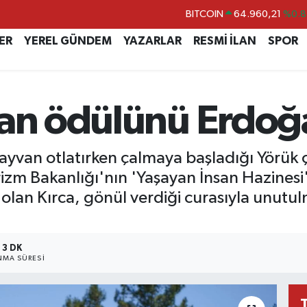
DOLAR
47,7436
%0.1
EURO
55,2510
%0.3
ER
YEREL GÜNDEM
YAZARLAR
RESMİ İLAN
SPOR
STERLİN
64,4811
%0.3
GRAM ALTIN
6648.99
%2.5
ban ödülünü Erdoğ
BİST100
13.779
%-1
BITCOIN
64.960,21
%0.8
van otlatırken çalmaya başladığı Yörük ça
izm Bakanlığı'nın 'Yaşayan İnsan Hazinesi
olan Kırca, gönül verdiği curasıyla unutu
3 DK
MA SÜRESI