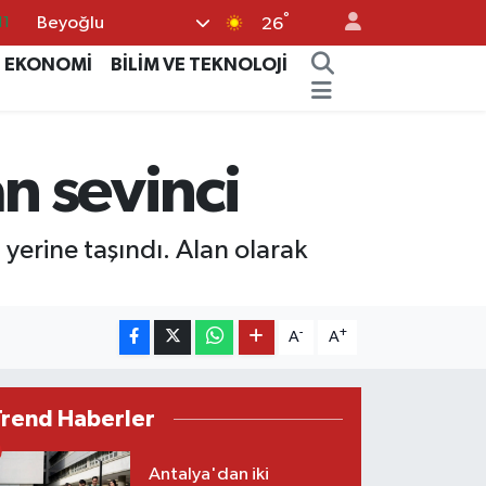
°
Beyoğlu
26
18
EKONOMİ
BİLİM VE TEKNOLOJİ
32
38
03
an sevinci
14
yerine taşındı. Alan olarak
-
+
A
A
Trend Haberler
Antalya'dan iki