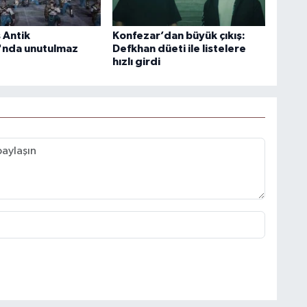
 Antik
Konfezar’dan büyük çıkış:
'nda unutulmaz
Defkhan düeti ile listelere
hızlı girdi