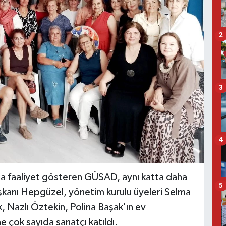
2
3
4
da faaliyet gösteren GÜSAD, aynı katta daha
5
şkanı Hepgüzel, yönetim kurulu üyeleri Selma
, Nazlı Öztekin, Polina Başak'ın ev
e çok sayıda sanatçı katıldı.