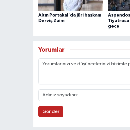
Altın Portakal'da jüri başkanı
Aspendos
Derviş Zaim
Tiyatrosu
gece
Yorumlar
Gönder