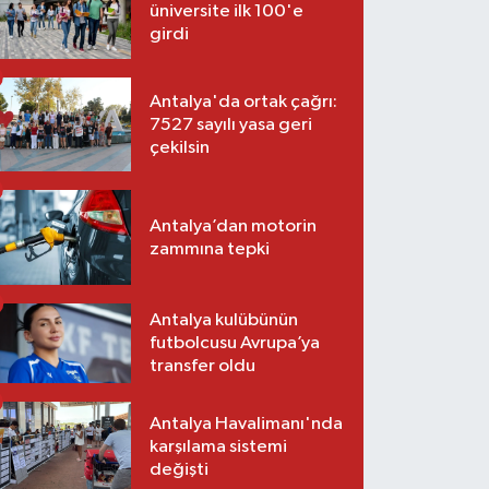
üniversite ilk 100'e
girdi
Antalya'da ortak çağrı:
7527 sayılı yasa geri
çekilsin
Antalya’dan motorin
zammına tepki
Antalya kulübünün
futbolcusu Avrupa’ya
transfer oldu
Antalya Havalimanı'nda
karşılama sistemi
değişti