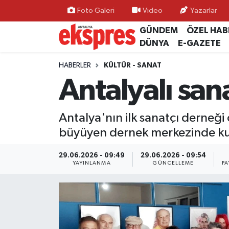
Foto Galeri
Video
Yazarlar
GÜNDEM
ÖZEL HAB
ÖZEL HABER
Nöbetçi Eczaneler
DÜNYA
E-GAZETE
GÜNDEM
Hava Durumu
HABERLER
KÜLTÜR - SANAT
Antalyalı san
YEREL GÜNDEM
Trafik Durumu
Antalya'nın ilk sanatçı derneği
EKONOMİ
Süper Lig Puan Durumu ve Fikstür
büyüyen dernek merkezinde ku
KÜLTÜR - SANAT
Tüm Manşetler
29.06.2026 - 09:49
29.06.2026 - 09:54
YAYINLANMA
GÜNCELLEME
PA
SPOR
Son Dakika Haberleri
SİYASET
Haber Arşivi
SAĞLIK