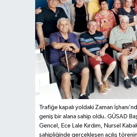
DÜNYA
EĞİTİM
TURİZM
RÖPORTAJ
VİDEO HABERLER
YAZARLAR
RESMİ İLAN
Trafiğe kapalı yoldaki Zaman İşhanı'n
geniş bir alana sahip oldu. GÜSAD Ba
MAGAZİN
Gencel, Ece Lale Kırdım, Nursel Kabak
sahipliğinde gerçekleşen açılış törenin