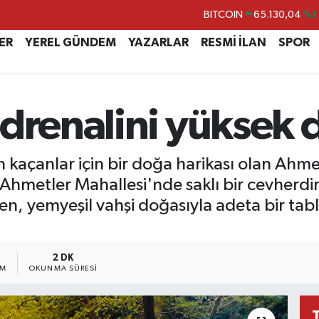
DOLAR
47,7069
%0.
EURO
55,0265
%0.
ER
YEREL GÜNDEM
YAZARLAR
RESMİ İLAN
SPOR
STERLİN
64,1897
%0.
GRAM ALTIN
6618.49
%2.
drenalini yüksek 
BİST100
13.887
%6
BITCOIN
65.130,04
%1
 kaçanlar için bir doğa harikası olan Ahm
hmetler Mahallesi'nde saklı bir cevherdir.
en, yemyeşil vahşi doğasıyla adeta bir ta
2 DK
IM
OKUNMA SÜRESI