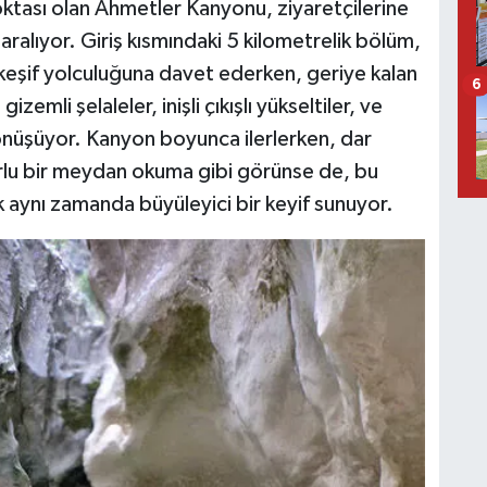
ktası olan Ahmetler Kanyonu, ziyaretçilerine
 aralıyor. Giriş kısmındaki 5 kilometrelik bölüm,
r keşif yolculuğuna davet ederken, geriye kalan
6
izemli şelaleler, inişli çıkışlı yükseltiler, ve
önüşüyor. Kanyon boyunca ilerlerken, dar
orlu bir meydan okuma gibi görünse de, bu
k aynı zamanda büyüleyici bir keyif sunuyor.