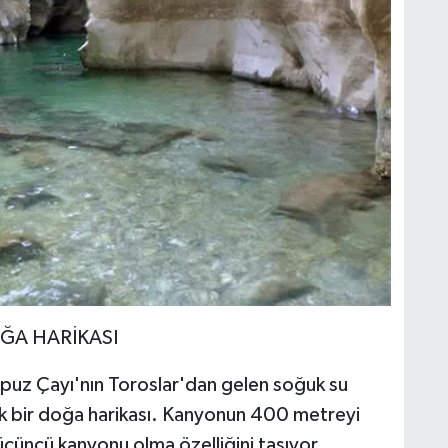
ĞA HARİKASI
puz Çayı'nın Toroslar'dan gelen soğuk su
lik bir doğa harikası. Kanyonun 400 metreyi
 üçüncü kanyonu olma özelliğini taşıyor.