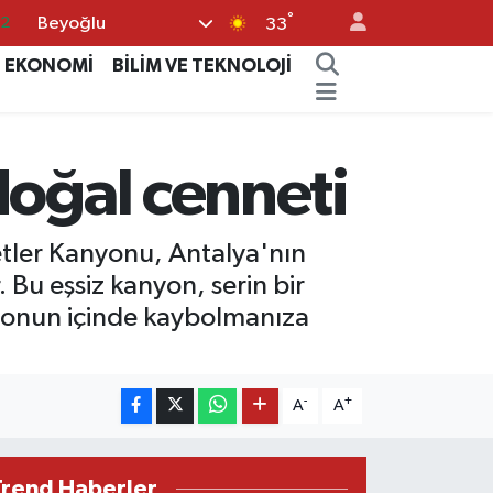
°
Beyoğlu
17
33
01
EKONOMİ
BİLİM VE TEKNOLOJİ
02
12
doğal cenneti
4
.2
etler Kanyonu, Antalya'nın
 Bu eşsiz kanyon, serin bir
blonun içinde kaybolmanıza
-
+
A
A
Trend Haberler