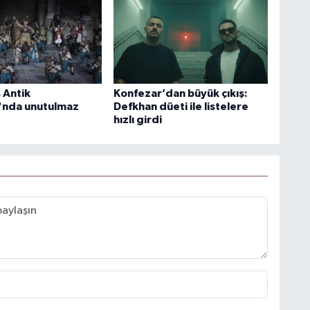
 Antik
Konfezar’dan büyük çıkış:
'nda unutulmaz
Defkhan düeti ile listelere
hızlı girdi