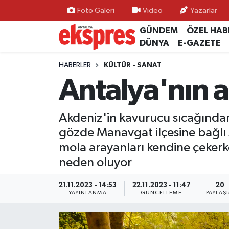
Foto Galeri
Video
Yazarlar
GÜNDEM
ÖZEL HAB
ÖZEL HABER
Nöbetçi Eczaneler
DÜNYA
E-GAZETE
GÜNDEM
Hava Durumu
HABERLER
KÜLTÜR - SANAT
Antalya'nın a
YEREL GÜNDEM
Trafik Durumu
Akdeniz'in kavurucu sıcağından
EKONOMİ
Süper Lig Puan Durumu ve Fikstür
gözde Manavgat ilçesine bağlı A
KÜLTÜR - SANAT
Tüm Manşetler
mola arayanları kendine çekerk
neden oluyor
SPOR
Son Dakika Haberleri
21.11.2023 - 14:53
22.11.2023 - 11:47
20
YAYINLANMA
GÜNCELLEME
PAYLAŞ
SİYASET
Haber Arşivi
SAĞLIK