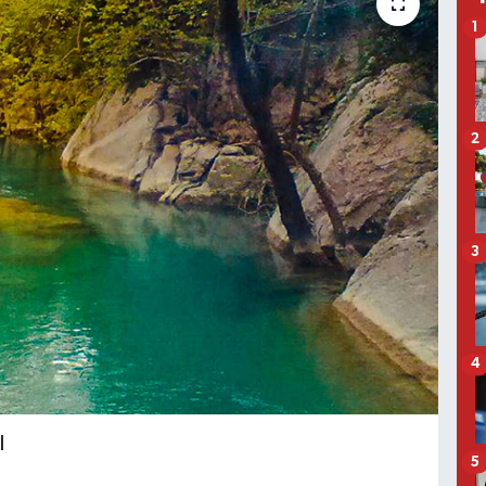
1
2
3
4
I
5