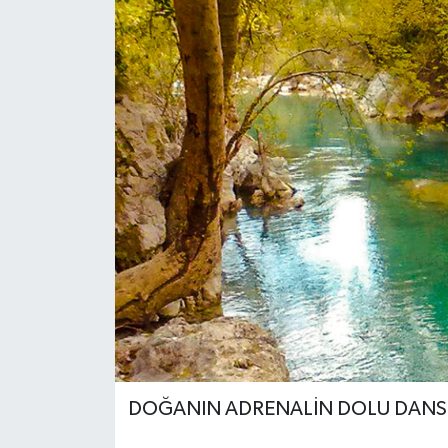
DÜNYA
EĞİTİM
TURİZM
RÖPORTAJ
VİDEO HABERLER
YAZARLAR
RESMİ İLAN
MAGAZİN
DOĞANIN ADRENALİN DOLU DANS