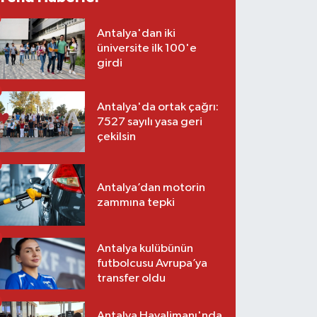
Antalya'dan iki
üniversite ilk 100'e
girdi
Antalya'da ortak çağrı:
7527 sayılı yasa geri
çekilsin
Antalya’dan motorin
zammına tepki
Antalya kulübünün
futbolcusu Avrupa’ya
transfer oldu
Antalya Havalimanı'nda